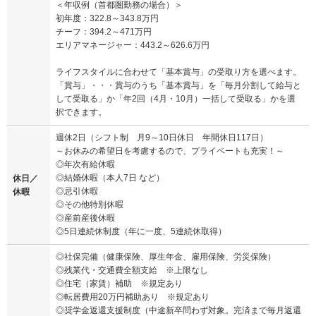
＜年収例（首都圏勤務の場合）＞
初年度：322.8～343.8万円
チーフ：394.2～471万円
エリアマネージャー：443.2～626.6万円
ライフスタイルに合わせて「基本賞与」の受取り方を選べます。
「賞与」・・・賞与のうち「基本賞与」を「毎月分割して給与と
して受取る」か「年2回（4月・10月）一括して受取る」かを選
択できます。
週休2日（シフト制 月9～10日休日 年間休日117日）
～お休みの希望日を考慮するので、プライベートも充実！～
◎年次有給休暇
◎結婚休暇（本人7日 など）
休日／
◎忌引休暇
休暇
◎その他特別休暇
◎産前産後休暇
◎5日連続休制度（年に一度、5連続休取得）
◎社保完備（健康保険、厚生年金、雇用保険、労災保険）
◎残業代・交通費全額支給 ※上限なし
◎住宅（家賃）補助 ※規定あり
◎転居費用20万円補助あり ※規定あり
◎奨学金返還支援制度（中途新卒問わず対象。完済まで毎月返還