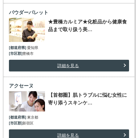
パウダーパレット
★豊橋カルミア★化粧品から健康食
品まで取り扱う美…
[都道府県]
愛知県
[市区郡]
豊橋市
詳細を見る
アクセーヌ
【首都圏】肌トラブルに悩む女性に
寄り添うスキンケ…
[都道府県]
東京都
[市区郡]
新宿区
詳細を見る