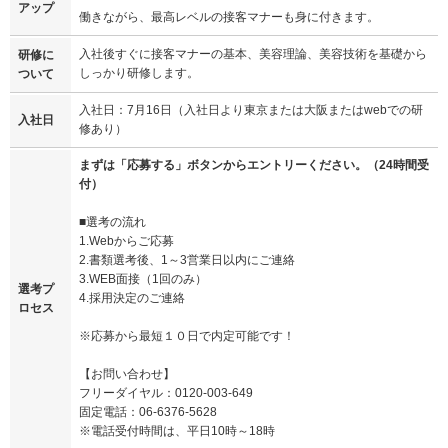
アップ
働きながら、最高レベルの接客マナーも身に付きます。
入社後すぐに接客マナーの基本、美容理論、美容技術を基礎から
研修に
しっかり研修します。
ついて
入社日：7月16日（入社日より東京または大阪またはwebでの研
入社日
修あり）
まずは「応募する」ボタンからエントリーください。（24時間受
付）
■選考の流れ
1.Webからご応募
2.書類選考後、1～3営業日以内にご連絡
3.WEB面接（1回のみ）
選考プ
4.採用決定のご連絡
ロセス
※応募から最短１０日で内定可能です！
【お問い合わせ】
フリーダイヤル：0120-003-649
固定電話：06-6376-5628
※電話受付時間は、平日10時～18時