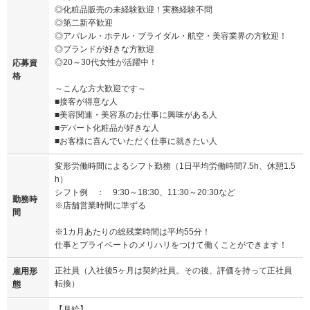
◎化粧品販売の未経験歓迎！実務経験不問
◎第二新卒歓迎
◎アパレル・ホテル・ブライダル・航空・美容業界の方歓迎！
◎ブランドが好きな方歓迎
◎20～30代女性が活躍中！
応募資
格
～こんな方大歓迎です～
■接客が得意な人
■美容関連・美容系のお仕事に興味がある人
■デパート化粧品が好きな人
■お客様に喜んでいただく仕事に就きたい人
変形労働時間によるシフト勤務（1日平均労働時間7.5h、休憩1.5
h）
シフト例 ： 9:30～18:30、11:30～20:30など
勤務時
※店舗営業時間に準ずる
間
※1カ月あたりの総残業時間は平均55分！
仕事とプライベートのメリハリをつけて働くことができます！
正社員（入社後5ヶ月は契約社員。その後、評価を持って正社員
雇用形
転換）
態
【月給】