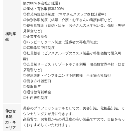
額の80%を会社が返還）
◎産休・育休取得率100%
◎育児時短勤務制度 （ママさんスタッフ多数活躍中）
◎特別休暇制度（結婚・介護・お子さんの看護休暇など）
◎慶弔見舞金（結婚・出産・お子さんの入学祝い金、傷病・災害
見舞金など）
福利厚
◎企業年金基金
生
◎ハッピーリターン制度（退職者の再雇用制度）
◎異動希望申請制度
◎社員割引（ピアスグループのコスメ製品が特別価格で購入可
能）
◎会員制サービス（リゾートホテル利用・映画観賞券半額・飲食
店割引など）
◎健康診断・インフルエンザ予防接種 ※全額会社負担
◎働き方相談窓口
◎制服貸与
◎通信教育補助金
◎社内表彰制度
美容のプロフェッショナルとしての、美容知識、化粧品知識、カ
伸ばせ
ウンセリング力が身に付きます。
る能
高品質で、お客様からの満足度の高い製品ですので、自信をもっ
力・キ
ておすすめしていただけます。
ャリア