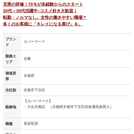
充実の研修！70％が未経験からのスタート
20代～30代活躍中♪コスメ好き大歓迎！
転勤・ノルマなし。女性の働きやすい職場＊
多くのお客様に「キレイになる喜び」を。
ブラン
カバーマーク
ド
勤務エ
近畿
リア
都道府
京都府
県
京都市下京区
市区郡
【カバーマーク】
・大丸京都店 （京都府京都市下京区四条通高倉西入）
勤務地
美容部員
職種