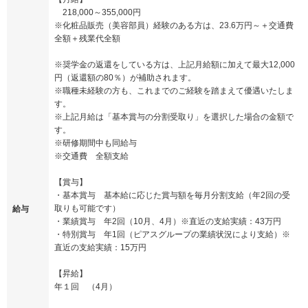
218,000～355,000円
※化粧品販売（美容部員）経験のある方は、23.6万円～＋交通費
全額＋残業代全額
※奨学金の返還をしている方は、上記月給額に加えて最大12,000
円（返還額の80％）が補助されます。
※職種未経験の方も、これまでのご経験を踏まえて優遇いたしま
す。
※上記月給は「基本賞与の分割受取り」を選択した場合の金額で
す。
※研修期間中も同給与
※交通費 全額支給
【賞与】
・基本賞与 基本給に応じた賞与額を毎月分割支給（年2回の受
取りも可能です）
給与
・業績賞与 年2回（10月、4月）※直近の支給実績：43万円
・特別賞与 年1回（ピアスグループの業績状況により支給）※
直近の支給実績：15万円
【昇給】
年１回 （4月）