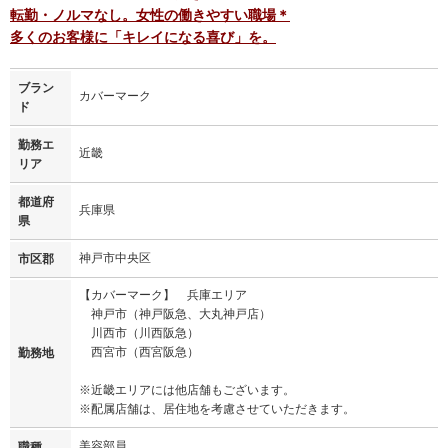
転勤・ノルマなし。女性の働きやすい職場＊
多くのお客様に「キレイになる喜び」を。
ブラン
カバーマーク
ド
勤務エ
近畿
リア
都道府
兵庫県
県
神戸市中央区
市区郡
【カバーマーク】 兵庫エリア
神戸市（神戸阪急、大丸神戸店）
川西市（川西阪急）
西宮市（西宮阪急）
勤務地
※近畿エリアには他店舗もございます。
※配属店舗は、居住地を考慮させていただきます。
美容部員
職種