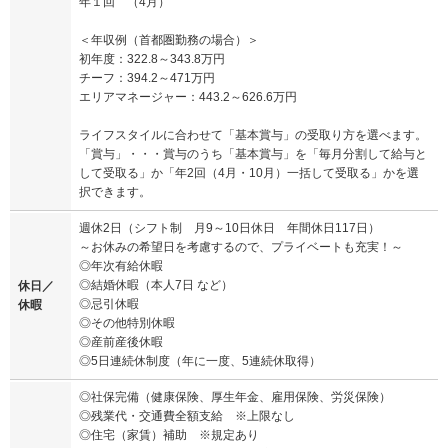
年１回 （4月）
＜年収例（首都圏勤務の場合）＞
初年度：322.8～343.8万円
チーフ：394.2～471万円
エリアマネージャー：443.2～626.6万円
ライフスタイルに合わせて「基本賞与」の受取り方を選べます。
「賞与」・・・賞与のうち「基本賞与」を「毎月分割して給与と
して受取る」か「年2回（4月・10月）一括して受取る」かを選
択できます。
週休2日（シフト制 月9～10日休日 年間休日117日）
～お休みの希望日を考慮するので、プライベートも充実！～
◎年次有給休暇
◎結婚休暇（本人7日 など）
休日／
◎忌引休暇
休暇
◎その他特別休暇
◎産前産後休暇
◎5日連続休制度（年に一度、5連続休取得）
◎社保完備（健康保険、厚生年金、雇用保険、労災保険）
◎残業代・交通費全額支給 ※上限なし
◎住宅（家賃）補助 ※規定あり