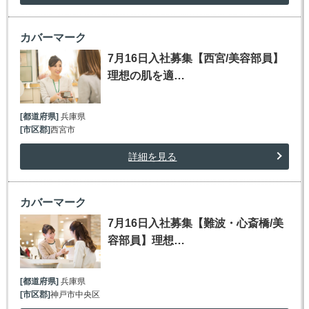
カバーマーク
7月16日入社募集【西宮/美容部員】
理想の肌を適…
[都道府県]
兵庫県
[市区郡]
西宮市
詳細を見る
カバーマーク
7月16日入社募集【難波・心斎橋/美
容部員】理想…
[都道府県]
兵庫県
[市区郡]
神戸市中央区