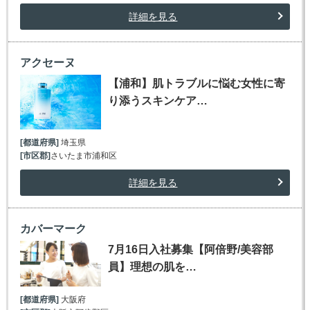
詳細を見る
アクセーヌ
【浦和】肌トラブルに悩む女性に寄
り添うスキンケア…
[都道府県]
埼玉県
[市区郡]
さいたま市浦和区
詳細を見る
カバーマーク
7月16日入社募集【阿倍野/美容部
員】理想の肌を…
[都道府県]
大阪府