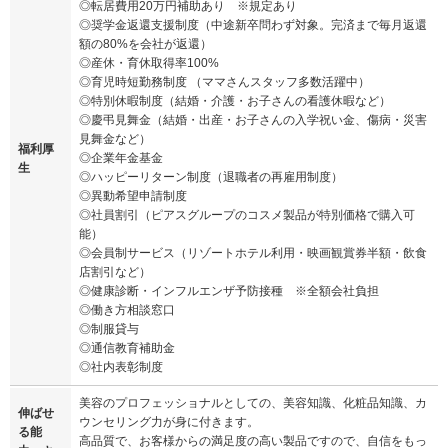
◎転居費用20万円補助あり ※規定あり
◎奨学金返還支援制度（中途新卒問わず対象。完済まで毎月返還
額の80%を会社が返還）
◎産休・育休取得率100%
◎育児時短勤務制度 （ママさんスタッフ多数活躍中）
◎特別休暇制度（結婚・介護・お子さんの看護休暇など）
◎慶弔見舞金（結婚・出産・お子さんの入学祝い金、傷病・災害
見舞金など）
福利厚
◎企業年金基金
生
◎ハッピーリターン制度（退職者の再雇用制度）
◎異動希望申請制度
◎社員割引（ピアスグループのコスメ製品が特別価格で購入可
能）
◎会員制サービス（リゾートホテル利用・映画観賞券半額・飲食
店割引など）
◎健康診断・インフルエンザ予防接種 ※全額会社負担
◎働き方相談窓口
◎制服貸与
◎通信教育補助金
◎社内表彰制度
美容のプロフェッショナルとしての、美容知識、化粧品知識、カ
伸ばせ
ウンセリング力が身に付きます。
る能
高品質で、お客様からの満足度の高い製品ですので、自信をもっ