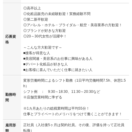
◎高卒以上
◎化粧品販売の未経験歓迎！実務経験不問
◎第二新卒歓迎
◎アパレル・ホテル・ブライダル・航空・美容業界の方歓迎！
◎ブランドが好きな方歓迎
◎20～30代女性が活躍中！
応募資
格
～こんな方大歓迎です～
■接客が得意な人
■美容関連・美容系のお仕事に興味がある人
■デパート化粧品が好きな人
■お客様に喜んでいただく仕事に就きたい人
変形労働時間によるシフト勤務（1日平均労働時間7.5h、休憩1.5
h）
シフト例 ： 9:30～18:30、11:30～20:30など
勤務時
※店舗営業時間に準ずる
間
※1カ月あたりの総残業時間は平均55分！
仕事とプライベートのメリハリをつけて働くことができます！
正社員（入社後5ヶ月は契約社員。その後、評価を持って正社員
雇用形
転換）
態