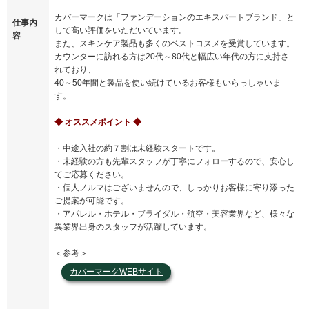
カバーマークは「ファンデーションのエキスパートブランド」と
仕事内
して高い評価をいただいています。
容
また、スキンケア製品も多くのベストコスメを受賞しています。
カウンターに訪れる方は20代～80代と幅広い年代の方に支持さ
れており、
40～50年間と製品を使い続けているお客様もいらっしゃいま
す。
◆ オススメポイント ◆
・中途入社の約７割は未経験スタートです。
・未経験の方も先輩スタッフが丁寧にフォローするので、安心し
てご応募ください。
・個人ノルマはございませんので、しっかりお客様に寄り添った
ご提案が可能です。
・アパレル・ホテル・ブライダル・航空・美容業界など、様々な
異業界出身のスタッフが活躍しています。
＜参考＞
カバーマークWEBサイト