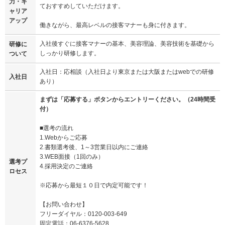
力・キ
ておすすめしていただけます。
ャリア
アップ
働きながら、最高レベルの接客マナーも身に付きます。
入社後すぐに接客マナーの基本、美容理論、美容技術を基礎から
研修に
しっかり研修します。
ついて
入社日：応相談（入社日より東京または大阪またはwebでの研修
入社日
あり）
まずは「応募する」ボタンからエントリーください。（24時間受
付）
■選考の流れ
1.Webからご応募
2.書類選考後、1～3営業日以内にご連絡
3.WEB面接（1回のみ）
選考プ
4.採用決定のご連絡
ロセス
※応募から最短１０日で内定可能です！
【お問い合わせ】
フリーダイヤル：0120-003-649
固定電話：06-6376-5628