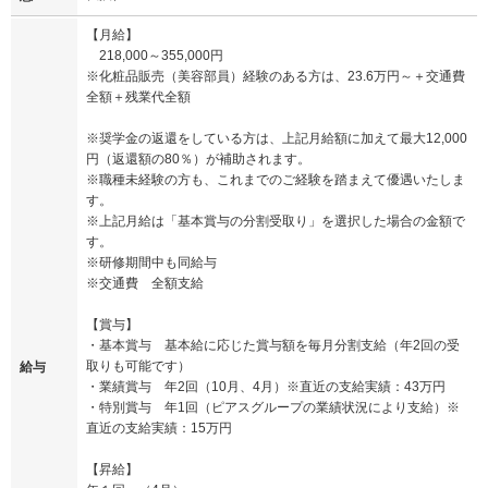
【月給】
218,000～355,000円
※化粧品販売（美容部員）経験のある方は、23.6万円～＋交通費
全額＋残業代全額
※奨学金の返還をしている方は、上記月給額に加えて最大12,000
円（返還額の80％）が補助されます。
※職種未経験の方も、これまでのご経験を踏まえて優遇いたしま
す。
※上記月給は「基本賞与の分割受取り」を選択した場合の金額で
す。
※研修期間中も同給与
※交通費 全額支給
【賞与】
・基本賞与 基本給に応じた賞与額を毎月分割支給（年2回の受
取りも可能です）
給与
・業績賞与 年2回（10月、4月）※直近の支給実績：43万円
・特別賞与 年1回（ピアスグループの業績状況により支給）※
直近の支給実績：15万円
【昇給】