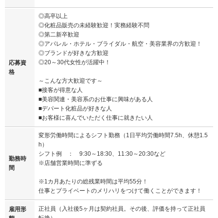
◎高卒以上
◎化粧品販売の未経験歓迎！実務経験不問
◎第二新卒歓迎
◎アパレル・ホテル・ブライダル・航空・美容業界の方歓迎！
◎ブランドが好きな方歓迎
◎20～30代女性が活躍中！
応募資
格
～こんな方大歓迎です～
■接客が得意な人
■美容関連・美容系のお仕事に興味がある人
■デパート化粧品が好きな人
■お客様に喜んでいただく仕事に就きたい人
変形労働時間によるシフト勤務（1日平均労働時間7.5h、休憩1.5
h）
シフト例 ： 9:30～18:30、11:30～20:30など
勤務時
※店舗営業時間に準ずる
間
※1カ月あたりの総残業時間は平均55分！
仕事とプライベートのメリハリをつけて働くことができます！
正社員（入社後5ヶ月は契約社員。その後、評価を持って正社員
雇用形
転換）