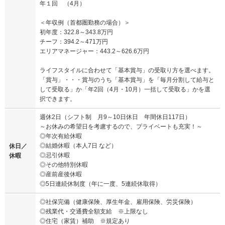
年１回 （4月）
＜年収例（首都圏勤務の場合）＞
初年度：322.8～343.8万円
チーフ：394.2～471万円
エリアマネージャー：443.2～626.6万円
ライフスタイルに合わせて「基本賞与」の受取り方を選べます。
「賞与」・・・賞与のうち「基本賞与」を「毎月分割して給与と
して受取る」か「年2回（4月・10月）一括して受取る」かを選
択できます。
週休2日（シフト制 月9～10日休日 年間休日117日）
～お休みの希望日を考慮するので、プライベートも充実！～
◎年次有給休暇
◎結婚休暇（本人7日 など）
休日／
◎忌引休暇
休暇
◎その他特別休暇
◎産前産後休暇
◎5日連続休制度（年に一度、5連続休取得）
◎社保完備（健康保険、厚生年金、雇用保険、労災保険）
◎残業代・交通費全額支給 ※上限なし
◎住宅（家賃）補助 ※規定あり