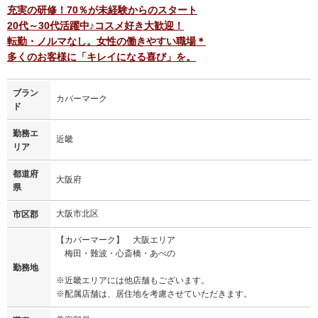
充実の研修！70％が未経験からのスタート
20代～30代活躍中♪コスメ好き大歓迎！
転勤・ノルマなし。女性の働きやすい職場＊
多くのお客様に「キレイになる喜び」を。
ブラン
カバーマーク
ド
勤務エ
近畿
リア
都道府
大阪府
県
大阪市北区
市区郡
【カバーマーク】 大阪エリア
梅田・難波・心斎橋・あべの
勤務地
※近畿エリアには他店舗もございます。
※配属店舗は、居住地を考慮させていただきます。