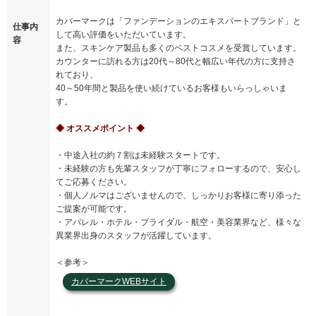
カバーマークは「ファンデーションのエキスパートブランド」と
仕事内
して高い評価をいただいています。
容
また、スキンケア製品も多くのベストコスメを受賞しています。
カウンターに訪れる方は20代～80代と幅広い年代の方に支持さ
れており、
40～50年間と製品を使い続けているお客様もいらっしゃいま
す。
◆ オススメポイント ◆
・中途入社の約７割は未経験スタートです。
・未経験の方も先輩スタッフが丁寧にフォローするので、安心し
てご応募ください。
・個人ノルマはございませんので、しっかりお客様に寄り添った
ご提案が可能です。
・アパレル・ホテル・ブライダル・航空・美容業界など、様々な
異業界出身のスタッフが活躍しています。
＜参考＞
カバーマークWEBサイト