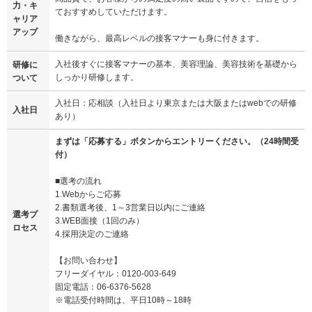
力・キ
ておすすめしていただけます。
ャリア
アップ
働きながら、最高レベルの接客マナーも身に付きます。
入社後すぐに接客マナーの基本、美容理論、美容技術を基礎から
研修に
しっかり研修します。
ついて
入社日：応相談（入社日より東京または大阪またはwebでの研修
入社日
あり）
まずは「応募する」ボタンからエントリーください。（24時間受
付）
■選考の流れ
1.Webからご応募
2.書類選考後、1～3営業日以内にご連絡
選考プ
3.WEB面接（1回のみ）
ロセス
4.採用決定のご連絡
【お問い合わせ】
フリーダイヤル：0120-003-649
固定電話：06-6376-5628
※電話受付時間は、平日10時～18時