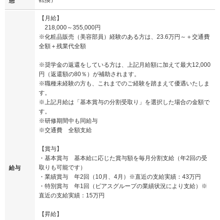
態
【月給】
218,000～355,000円
※化粧品販売（美容部員）経験のある方は、23.6万円～＋交通費
全額＋残業代全額
※奨学金の返還をしている方は、上記月給額に加えて最大12,000
円（返還額の80％）が補助されます。
※職種未経験の方も、これまでのご経験を踏まえて優遇いたしま
す。
※上記月給は「基本賞与の分割受取り」を選択した場合の金額で
す。
※研修期間中も同給与
※交通費 全額支給
【賞与】
・基本賞与 基本給に応じた賞与額を毎月分割支給（年2回の受
取りも可能です）
給与
・業績賞与 年2回（10月、4月）※直近の支給実績：43万円
・特別賞与 年1回（ピアスグループの業績状況により支給）※
直近の支給実績：15万円
【昇給】