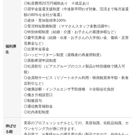
◎転居費用20万円補助あり ※規定あり
◎奨学金返還支援制度（中途新卒問わず対象。完済まで毎月返還
額の80%を会社が返還）
◎産休・育休取得率100%
◎育児時短勤務制度 （ママさんスタッフ多数活躍中）
◎特別休暇制度（結婚・介護・お子さんの看護休暇など）
◎慶弔見舞金（結婚・出産・お子さんの入学祝い金、傷病・災害
見舞金など）
福利厚
◎企業年金基金
生
◎ハッピーリターン制度（退職者の再雇用制度）
◎異動希望申請制度
◎社員割引（ピアスグループのコスメ製品が特別価格で購入可
能）
◎会員制サービス（リゾートホテル利用・映画観賞券半額・飲食
店割引など）
◎健康診断・インフルエンザ予防接種 ※全額会社負担
◎働き方相談窓口
◎制服貸与
◎通信教育補助金
◎社内表彰制度
美容のプロフェッショナルとしての、美容知識、化粧品知識、カ
伸ばせ
ウンセリング力が身に付きます。
る能
高品質で、お客様からの満足度の高い製品ですので、自信をもっ