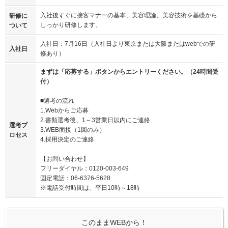
入社後すぐに接客マナーの基本、美容理論、美容技術を基礎から
研修に
しっかり研修します。
ついて
入社日：7月16日（入社日より東京または大阪またはwebでの研
入社日
修あり）
まずは「応募する」ボタンからエントリーください。（24時間受
付）
■選考の流れ
1.Webからご応募
2.書類選考後、1～3営業日以内にご連絡
選考プ
3.WEB面接（1回のみ）
ロセス
4.採用決定のご連絡
【お問い合わせ】
フリーダイヤル：0120-003-649
固定電話：06-6376-5628
※電話受付時間は、平日10時～18時
このままWEBから！