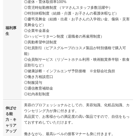
◎産休・育休取得率100%
◎育児時短勤務制度 （ママさんスタッフ多数活躍中）
◎特別休暇制度（結婚・介護・お子さんの看護休暇など）
◎慶弔見舞金（結婚・出産・お子さんの入学祝い金、傷病・災害
見舞金など）
福利厚
◎企業年金基金
生
◎ハッピーリターン制度（退職者の再雇用制度）
◎異動希望申請制度
◎社員割引（ピアスグループのコスメ製品が特別価格で購入可
能）
◎会員制サービス（リゾートホテル利用・映画観賞券半額・飲食
店割引など）
◎健康診断・インフルエンザ予防接種 ※全額会社負担
◎働き方相談窓口
◎制服貸与
◎通信教育補助金
◎社内表彰制度
美容のプロフェッショナルとしての、美容知識、化粧品知識、カ
伸ばせ
ウンセリング力が身に付きます。
る能
高品質で、お客様からの満足度の高い製品ですので、自信をもっ
力・キ
ておすすめしていただけます。
ャリア
アップ
働きながら、最高レベルの接客マナーも身に付きます。