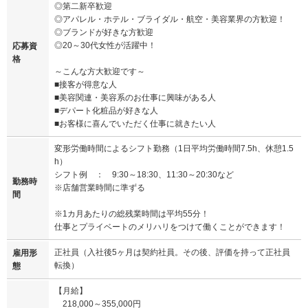
◎第二新卒歓迎
◎アパレル・ホテル・ブライダル・航空・美容業界の方歓迎！
◎ブランドが好きな方歓迎
◎20～30代女性が活躍中！
応募資
格
～こんな方大歓迎です～
■接客が得意な人
■美容関連・美容系のお仕事に興味がある人
■デパート化粧品が好きな人
■お客様に喜んでいただく仕事に就きたい人
変形労働時間によるシフト勤務（1日平均労働時間7.5h、休憩1.5
h）
シフト例 ： 9:30～18:30、11:30～20:30など
勤務時
※店舗営業時間に準ずる
間
※1カ月あたりの総残業時間は平均55分！
仕事とプライベートのメリハリをつけて働くことができます！
正社員（入社後5ヶ月は契約社員。その後、評価を持って正社員
雇用形
転換）
態
【月給】
218,000～355,000円