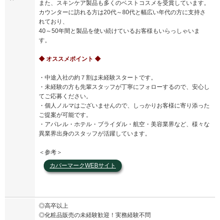
また、スキンケア製品も多くのベストコスメを受賞しています。
カウンターに訪れる方は20代～80代と幅広い年代の方に支持さ
れており、
40～50年間と製品を使い続けているお客様もいらっしゃいま
す。
◆ オススメポイント ◆
・中途入社の約７割は未経験スタートです。
・未経験の方も先輩スタッフが丁寧にフォローするので、安心し
てご応募ください。
・個人ノルマはございませんので、しっかりお客様に寄り添った
ご提案が可能です。
・アパレル・ホテル・ブライダル・航空・美容業界など、様々な
異業界出身のスタッフが活躍しています。
＜参考＞
カバーマークWEBサイト
◎高卒以上
◎化粧品販売の未経験歓迎！実務経験不問