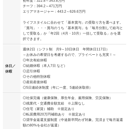
初年度：322.8～343.8万円
チーフ：394.2～471万円
エリアマネージャー：443.2～626.6万円
ライフスタイルに合わせて「基本賞与」の受取り方を選べます。
「賞与」・・・賞与のうち「基本賞与」を「毎月分割して給与と
して受取る」か「年2回（4月・10月）一括して受取る」かを選
択できます。
週休2日（シフト制 月9～10日休日 年間休日117日）
～お休みの希望日を考慮するので、プライベートも充実！～
◎年次有給休暇
◎結婚休暇（本人7日 など）
休日／
◎忌引休暇
休暇
◎その他特別休暇
◎産前産後休暇
◎5日連続休制度（年に一度、5連続休取得）
◎社保完備（健康保険、厚生年金、雇用保険、労災保険）
◎残業代・交通費全額支給 ※上限なし
◎住宅（家賃）補助 ※規定あり
◎転居費用20万円補助あり ※規定あり
◎奨学金返還支援制度（中途新卒問わず対象。完済まで毎月返還
額の80%を会社が返還）