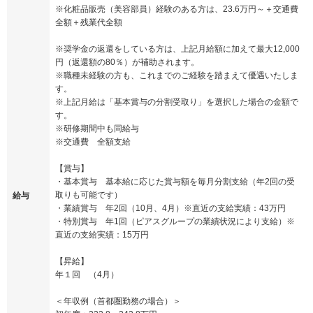
※化粧品販売（美容部員）経験のある方は、23.6万円～＋交通費
全額＋残業代全額
※奨学金の返還をしている方は、上記月給額に加えて最大12,000
円（返還額の80％）が補助されます。
※職種未経験の方も、これまでのご経験を踏まえて優遇いたしま
す。
※上記月給は「基本賞与の分割受取り」を選択した場合の金額で
す。
※研修期間中も同給与
※交通費 全額支給
【賞与】
・基本賞与 基本給に応じた賞与額を毎月分割支給（年2回の受
取りも可能です）
給与
・業績賞与 年2回（10月、4月）※直近の支給実績：43万円
・特別賞与 年1回（ピアスグループの業績状況により支給）※
直近の支給実績：15万円
【昇給】
年１回 （4月）
＜年収例（首都圏勤務の場合）＞