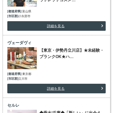
[都道府県]
富山県
[市区郡]
小矢部市
詳細を見る
ヴェーダヴィ
【東京・伊勢丹立川店】★未経験・
ブランクOK★ハ…
[都道府県]
東京都
[市区郡]
立川市
詳細を見る
セルレ
◆垂水/兵庫◆「新しい」に出会え