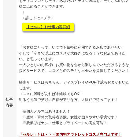
をディスプレイしたり、あなたのイチオシ製品を、たくさんのお客
様に広めることができます。
↓
↓ 詳しくはコチラ！
【セルレ】お仕事内容詳細
「お客様にとって、いつでも気軽に利用できるお店でありたい」
そして「今まで以上にコスメが大好きになるようなお店でありた
い」と思っています。
一人ひとりのお客様にお買い物を心から楽しんでいただけるような
接客サービスで、コスメとのステキな出会いを提供してください！
接客サービスはもちろん、ディスプレイやPOP作成もおまかせいた
します。
コスメに興味があれば未経験でもOK！
仕事
明るく元気で笑顔に自信がアリな方、大歓迎で待ってます！
内容
※個人ノルマはありません！
※産休・育休の取得者多数、女性が働きやすい環境です！
※残業ほぼナシ！仕事とプライベートの両立可能！
「セルレ」とは・・・国内初アウトレットコスメ専門店です！