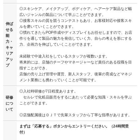
◎スキンケア、メイクアップ、ボディケア、ヘアーケア製品など幅
広いジャンルの製品について学ぶことができます。
◎接客スキルの質を競うコンテストもあり、お客様対応や接客スキ
伸ば
ルを磨いていくことができます。
せる
◎慣れてきたらPOP作成やディスプレイもお任せしますので、お店
能
作りを通して製品の魅力を発信していく力、自らの考えを形にする
力・
力、企画力を伸ばしていくことができます。
キャ
リア
未経験で中途入社をしているスタッフが複数います。
アッ
将来的には、店舗のチーフやマネージャーなど責任のある役職を目
プ
指すことができ、
店舗の売り上げ管理や運営、新人スタッフ、後輩の育成などマネジ
メント業務にも携わっていくことが可能です。
◎入社時研修が7日程度あります。
セルレで化粧品販売をするにあたって必要な知識・スキルを学ぶ
研修
ことができます。
につ
いて
◎店舗配属後はＯＪＴで先輩スタッフから丁寧な指導があります。
まずは「応募する」ボタンからエントリーください。（24時間受
付）