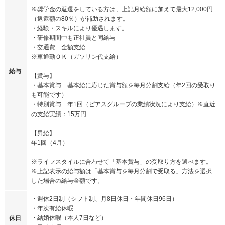
※奨学金の返還をしている方は、上記月給額に加えて最大12,000円
（返還額の80％）が補助されます。
・経験・スキルにより優遇します。
・研修期間中も正社員と同給与
・交通費 全額支給
※車通勤ＯＫ（ガソリン代支給）
給与
【賞与】
・基本賞与 基本給に応じた賞与額を毎月分割支給（年2回の受取り
も可能です）
・特別賞与 年1回（ピアスグループの業績状況により支給）※直近
の支給実績：15万円
【昇給】
年1回（4月）
※ライフスタイルに合わせて「基本賞与」の受取り方を選べます。
※上記表示の給与額は「基本賞与を毎月分割で受取る」方法を選択
した場合の給与金額です。
・週休2日制（シフト制、月8日休日・年間休日96日）
・年次有給休暇
・結婚休暇（本人7日など）
休日