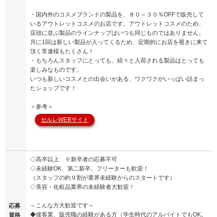
・国内外のコスメブランドの製品を、８０～３０％OFFで販売して
いるアウトレットコスメのお店です。アウトレットコスメのため、
店頭に並ぶ製品のラインナップはいつも同じものではありません。
月に1回は新しい製品が入ってくるため、定期的にお店を覗きに来て
頂く常連様もたくさん！
・もちろんスタッフにとっても、続々と入荷される製品はとっても
楽しみなものです。
いつも新しいコスメとの出会いがある、ワクワクがいっぱい詰まっ
たショップです！
＜参考＞
セルレWEBサイト
◇高卒以上 ※新卒者の応募不可
◇未経験OK、第二新卒、フリーターも歓迎！
（スタッフの約９割が業界未経験からのスタートです）
◇美容・化粧品業界の未経験者大歓迎！
～こんな方大歓迎です～
応募
◆接客業、販売職の経験がある方（学生時代のアルバイトでもOK。
資格