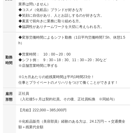
業界は問いません）
◆コスメ（化粧品）ブランドが好きな方
◆笑顔に自信があり、人とお話しするのが好きな方。
◆素直で前向きに業務に取り組める方。
◆協調性がありチームワークを大切に考えられる方。
◆変形労働時間によるシフト勤務（1日平均労働時間7.5h、休憩1.5
h）
◆営業時間： 10：00～20：00
勤務
◆シフト例： 9：30～18：30、11：30～20：30など
時間
※店舗営業時間に準ずる
※1カ月あたりの総残業時間は平均1時間23分！
仕事とプライベートのメリハリをつけて働くことができます！
正社員
雇用
（入社後5ヶ月は契約社員。その後、正社員転換 ※同給与）
形態
【月給】222,000～385,000円
※化粧品販売（美容部員）経験のある方は、24.1万円～＋交通費全
額＋残業代全額