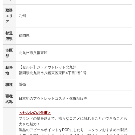
勤務
九州
エリ
ア
都道
福岡県
府県
市区
北九州市八幡東区
郡
【セルレ】ジ・アウトレット北九州
勤務
福岡県北九州市八幡東区東田4丁目1番1号
地
販売
職種
職種
日本初のアウトレットコスメ・化粧品販売
名称
＜セルレのお仕事＞
ブランドの壁を越えて、様々なコスメに触れることができることも
大きな魅力！
製品のアピールポイントをPOPにしたり、スタッフおすすめの製品