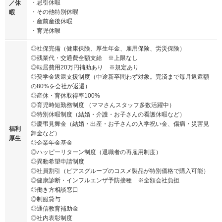
・忌引休暇
／休
・その他特別休暇
暇
・産前産後休暇
・育児休暇
◎社保完備（健康保険、厚生年金、雇用保険、労災保険）
◎残業代・交通費全額支給 ※上限なし
◎転居費用20万円補助あり ※規定あり
◎奨学金返還支援制度（中途新卒問わず対象。完済まで毎月返還額
の80%を会社が返還）
◎産休・育休取得率100%
◎育児時短勤務制度 （ママさんスタッフ多数活躍中）
◎特別休暇制度（結婚・介護・お子さんの看護休暇など）
◎慶弔見舞金（結婚・出産・お子さんの入学祝い金、傷病・災害見
福利
舞金など）
厚生
◎企業年金基金
◎ハッピーリターン制度（退職者の再雇用制度）
◎異動希望申請制度
◎社員割引（ピアスグループのコスメ製品が特別価格で購入可能）
◎健康診断・インフルエンザ予防接種 ※全額会社負担
◎働き方相談窓口
◎制服貸与
◎通信教育補助金
◎社内表彰制度