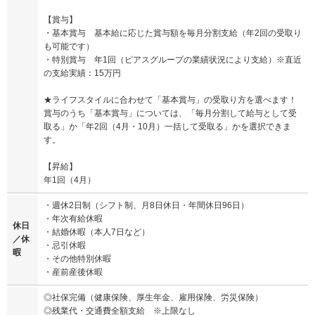
【賞与】
・基本賞与 基本給に応じた賞与額を毎月分割支給（年2回の受取り
も可能です）
・特別賞与 年1回（ピアスグループの業績状況により支給）※直近
の支給実績：15万円
★ライフスタイルに合わせて「基本賞与」の受取り方を選べます！
賞与のうち「基本賞与」については、「毎月分割して給与として受
取る」か「年2回（4月・10月）一括して受取る」かを選択できま
す。
【昇給】
年1回（4月）
・週休2日制（シフト制、月8日休日・年間休日96日）
・年次有給休暇
休日
・結婚休暇（本人7日など）
／休
・忌引休暇
暇
・その他特別休暇
・産前産後休暇
◎社保完備（健康保険、厚生年金、雇用保険、労災保険）
◎残業代・交通費全額支給 ※上限なし