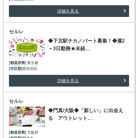
詳細を見る
セルレ
◆下北駅チカ／パート募集！◆週2
～3日勤務★未経…
[都道府県]
東京都
[市区郡]
世田谷区
詳細を見る
セルレ
◆門真/大阪◆「新しい」に出会え
る アウトレット…
[都道府県]
大阪府