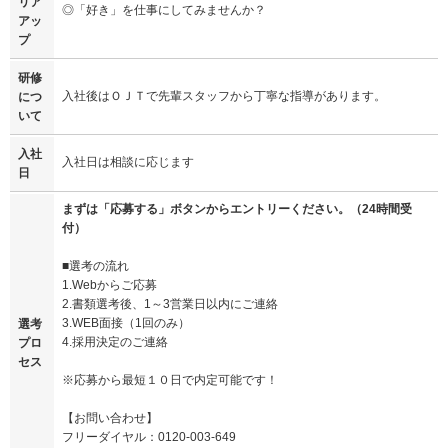
リア
◎「好き」を仕事にしてみませんか？
アッ
プ
研修
入社後はＯＪＴで先輩スタッフから丁寧な指導があります。
につ
いて
入社
入社日は相談に応じます
日
まずは「応募する」ボタンからエントリーください。（24時間受
付）
■選考の流れ
1.Webからご応募
2.書類選考後、1～3営業日以内にご連絡
3.WEB面接（1回のみ）
選考
4.採用決定のご連絡
プロ
セス
※応募から最短１０日で内定可能です！
【お問い合わせ】
フリーダイヤル：0120-003-649