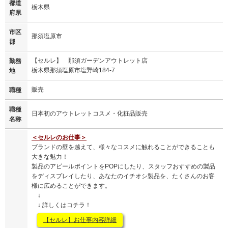
都道
栃木県
府県
市区
那須塩原市
郡
【セルレ】 那須ガーデンアウトレット店
勤務
栃木県那須塩原市塩野崎184-7
地
販売
職種
職種
日本初のアウトレットコスメ・化粧品販売
名称
＜セルレのお仕事＞
ブランドの壁を越えて、様々なコスメに触れることができることも
大きな魅力！
製品のアピールポイントをPOPにしたり、スタッフおすすめの製品
をディスプレイしたり、あなたのイチオシ製品を、たくさんのお客
様に広めることができます。
↓
↓ 詳しくはコチラ！
【セルレ】お仕事内容詳細