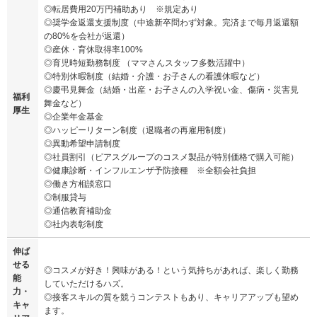
◎転居費用20万円補助あり ※規定あり
◎奨学金返還支援制度（中途新卒問わず対象。完済まで毎月返還額
の80%を会社が返還）
◎産休・育休取得率100%
◎育児時短勤務制度 （ママさんスタッフ多数活躍中）
◎特別休暇制度（結婚・介護・お子さんの看護休暇など）
◎慶弔見舞金（結婚・出産・お子さんの入学祝い金、傷病・災害見
福利
舞金など）
厚生
◎企業年金基金
◎ハッピーリターン制度（退職者の再雇用制度）
◎異動希望申請制度
◎社員割引（ピアスグループのコスメ製品が特別価格で購入可能）
◎健康診断・インフルエンザ予防接種 ※全額会社負担
◎働き方相談窓口
◎制服貸与
◎通信教育補助金
◎社内表彰制度
伸ば
せる
◎コスメが好き！興味がある！という気持ちがあれば、楽しく勤務
能
していただけるハズ。
力・
◎接客スキルの質を競うコンテストもあり、キャリアアップも望め
キャ
ます。