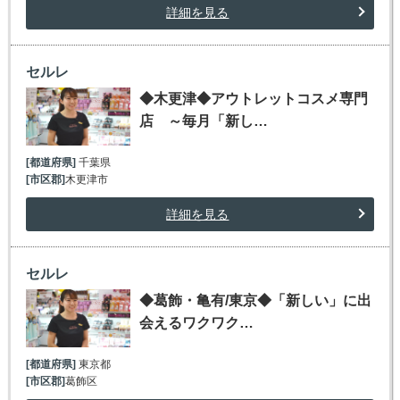
詳細を見る
セルレ
◆木更津◆アウトレットコスメ専門
店 ～毎月「新し…
[都道府県]
千葉県
[市区郡]
木更津市
詳細を見る
セルレ
◆葛飾・亀有/東京◆「新しい」に出
会えるワクワク…
[都道府県]
東京都
[市区郡]
葛飾区