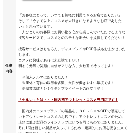
「お客様にとって、いつでも気軽に利用できるお店でありたい」
そして「今まで以上にコスメが大好きになるようなお店でありた
い」と思っています。
一人ひとりのお客様にお買い物を心から楽しんでいただけるような
接客サービスで、コスメとのステキな出会いを提供してください！
接客サービスはもちろん、ディスプレイやPOP作成もおまかせいた
します。
コスメに興味があれば未経験でもOK！
仕事
明るく元気で笑顔に自信がアリな方、大歓迎で待ってます！
内容
※個人ノルマはありません！
※産休・育休の取得者多数、女性が働きやすい環境です！
※残業ほぼナシ！仕事とプライベートの両立可能！
「セルレ」とは・・・国内初アウトレットコスメ専門店です！
・国内外のコスメブランドの製品を、８０～３０％OFFで販売して
いるアウトレットコスメのお店です。アウトレットコスメのため、
店頭に並ぶ製品のラインナップはいつも同じものではありません。
月に1回は新しい製品が入ってくるため、定期的にお店を覗きに来て