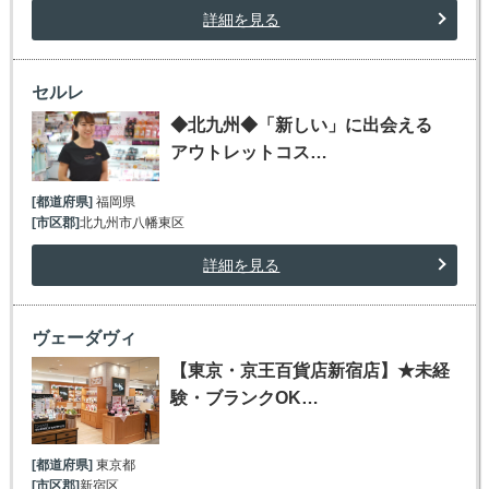
詳細を見る
セルレ
◆北九州◆「新しい」に出会える
アウトレットコス…
[都道府県]
福岡県
[市区郡]
北九州市八幡東区
詳細を見る
ヴェーダヴィ
【東京・京王百貨店新宿店】★未経
験・ブランクOK…
[都道府県]
東京都
[市区郡]
新宿区