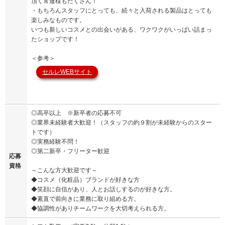
頂く常連様もたくさん！
・もちろんスタッフにとっても、続々と入荷される製品はとっても
楽しみなものです。
いつも新しいコスメとの出会いがある、ワクワクがいっぱい詰まっ
たショップです！
＜参考＞
セルレWEBサイト
◎高卒以上 ※新卒者の応募不可
◎業界未経験者大歓迎！（スタッフの約９割が未経験からのスター
トです）
◎実務経験不問！
◎第二新卒・フリーター歓迎
応募
資格
～こんな方大歓迎です～
◆コスメ（化粧品）ブランドが好きな方
◆笑顔に自信があり、人とお話しするのが好きな方。
◆素直で前向きに業務に取り組める方。
◆協調性がありチームワークを大切考えられる方。