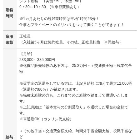
シフト勤務 （実働7.5h、休憩1.5h）
9：30～19：30 (※季節変動あり）
勤務
時間
※1カ月あたりの総残業時間は平均1時間23分！
仕事とプライベートのメリハリをつけて働くことができます！
正社員
雇用
（入社後5ヶ月は契約社員。その後、正社員転換 ※同給与）
形態
【月給】
233,000～385,000円
※化粧品販売経験のある方は、25.2万円～＋交通費全額＋残業代全
額
※奨学金の返還をしている方は、上記月給額に加えて最大12,000円
（返還額の80％）が補助されます。
※職種未経験の方も、これまでのご経験を踏まえて優遇いたしま
す。
※上記月給は「基本賞与の分割受取り」を選択した場合の金額で
す。
※車通勤OK（ガソリン代支給）
＜その他手当＞交通費全額支給、時間外手当全額支給、役職手当な
ど
給与