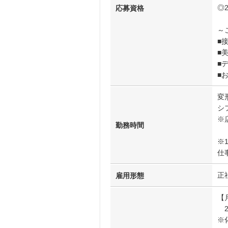
◎
応募資格
～
■
■
■
■
変
シフ
※
勤務時間
※
仕
正
雇用形態
【
23
※