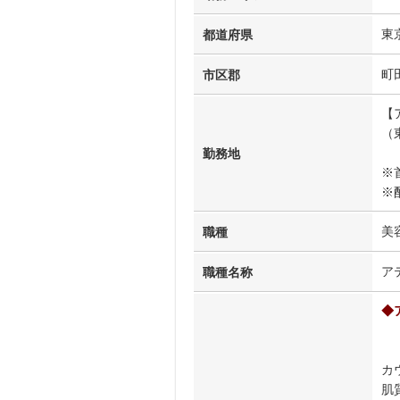
東
都道府県
町
市区郡
【
（
勤務地
※
※
美
職種
ア
職種名称
◆
カ
肌