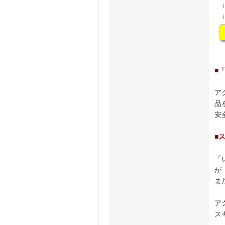
↓
↓
■
ア
品
安
■
「
が
ま
ア
ス