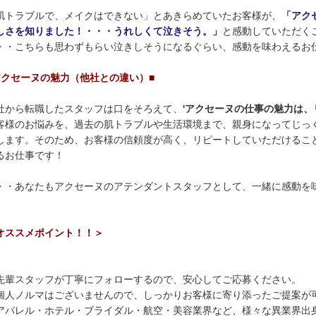
肌トラブルで、メイクはできない」とあきらめていたお客様が、
「アク
しさを知りました！・・・うれしくて泣きそう。」
と感動していただく
・・こちらも思わずもらい泣きしそうになるぐらい、感動を味わえるお
アクセーヌの魅力（他社との違い）■
社から転職したスタッフは口をそろえて、
'アクセーヌの仕事の魅力は、
客様のお悩みを、過去の肌トラブルや生活環境まで、親身になってじっ
します。そのため、お客様の信頼度が高く、リピートしていただけるこ
るお仕事です！
・・あなたもアクセーヌのアテンダントスタッフとして、一緒に感動を
オススメポイント！！＞
先輩スタッフが丁寧にフォローするので、安心してご応募ください。
個人ノルマはございませんので、しっかりお客様に寄り添ったご提案が
アパレル・ホテル・ブライダル・航空・美容業界など、様々な異業界出