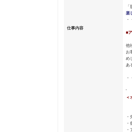
「
楽
・
仕事内容
■
他
お
め
あ
・
'
＜
・
・
・