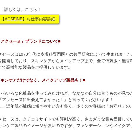
 詳しくは、こちら！
【ACSEINE】お仕事内容詳細
「アクセーヌ」ブランドについて■
クセーヌは1970年代に皮膚科専門医との共同研究によって生まれまし
を開発しており、スキンケアからメイクアップまで、全て低刺激・無香
全で高機能な製品をご提供しています。
スキンケアだけでなく、メイクアップ製品も！■
いろいろな化粧品を使ってみたけれど、なかなか自分に合うものが見つ
「アクセーヌに出会えてよかった！」と言ってくださいます！
た、近年肌が敏感に傾きやすい方も多く、多くのお客様の「お守り」の
クセーヌは、クチコミサイトでも評判が高く、さまざまな賞も受賞して
キンケア製品のイメージが強いのですが、ファンデーションやメイクア