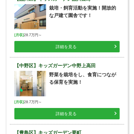
栽培・飼育活動を実施！開放的
な戸建て園舎です！
[月収]
28.7万円～
詳細を見る
【中野区】キッズガーデン中野上高田
野菜を栽培をし、食育につなが
る保育を実施！
[月収]
28.7万円～
詳細を見る
【豊島区】キッズガーデン要町