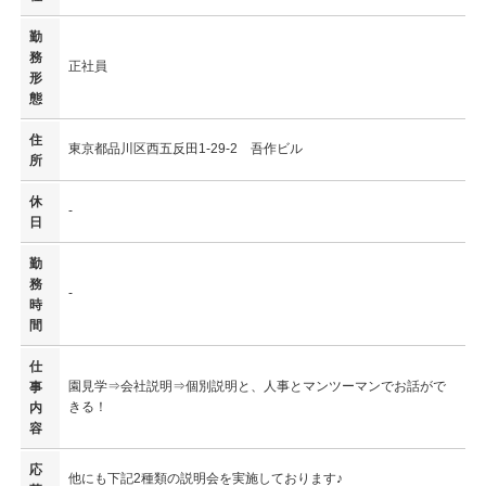
勤
務
正社員
形
態
住
東京都品川区西五反田1-29-2 吾作ビル
所
休
-
日
勤
務
-
時
間
仕
園見学⇒会社説明⇒個別説明と、人事とマンツーマンでお話がで
事
きる！
内
容
応
他にも下記2種類の説明会を実施しております♪