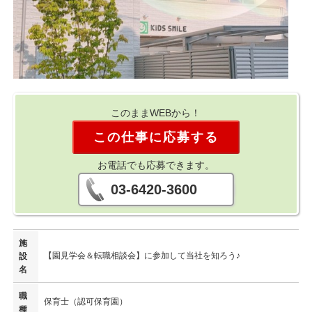
このままWEBから！
この仕事に応募する
お電話でも応募できます。
03-6420-3600
施
【園見学会＆転職相談会】に参加して当社を知ろう♪
設
名
職
保育士（認可保育園）
種