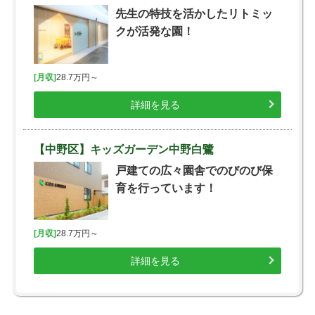
先生の特技を活かしたリトミッ
クが活発な園！
[月収]
28.7万円～
詳細を見る
【中野区】キッズガーデン中野白鷺
戸建ての広々園舎でのびのび保
育を行っています！
[月収]
28.7万円～
詳細を見る