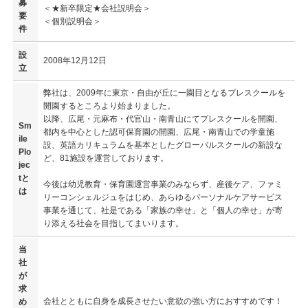
募
＜★新卒限定★会社説明会＞
要
＜個別説明会＞
件
設
2008年12月12日
立
弊社は、2009年に東京・自由が丘に一園目となるプレスクールを
開園するところより始まりました。
以降、広尾・元麻布・代官山・南青山にてプレスクールを開園、
Sm
都内を中心とした認可保育園の開園、広尾・南青山での学童施
ile
設、英語カリキュラムを基本としたグローバルスクールの新設な
Plo
ど、81施設を運営しております。
jec
tと
今後は幼児教育・保育園運営事業のみならず、産後ケア、ファミ
は
リーコンシェルジュをはじめ、あらゆるパーソナルケアサービス
事業を通じて、社是である「家族の幸せ」と「個人の幸せ」が寄
り添える社会を目指してまいります。
当
社
が
求
会社とともに自身を成長させたい意欲の強い方におすすめです！
め