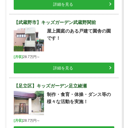
詳細を見る
【武蔵野市】キッズガーデン武蔵野関前
屋上園庭のある戸建て園舎の園
です！
[月収]
28.7万円～
詳細を見る
【足立区】キッズガーデン足立綾瀬
制作・食育・体操・ダンス等の
様々な活動を実施！
[月収]
28.7万円～