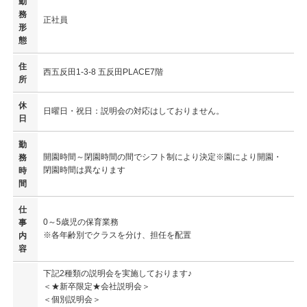
勤
務
正社員
形
態
住
西五反田1-3-8 五反田PLACE7階
所
休
日曜日・祝日：説明会の対応はしておりません。
日
勤
開園時間～閉園時間の間でシフト制により決定※園により開園・
務
閉園時間は異なります
時
間
仕
0～5歳児の保育業務
事
※各年齢別でクラスを分け、担任を配置
内
容
下記2種類の説明会を実施しております♪
＜★新卒限定★会社説明会＞
＜個別説明会＞