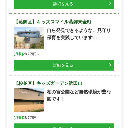
詳細を見る
【葛飾区】キッズスマイル葛飾東金町
自ら発見できるような、見守り
保育を実践しています…
[月収]
28.7万円～
詳細を見る
【杉並区】キッズガーデン浜田山
柏の宮公園など自然環境が豊な
園です！
[月収]
28.7万円～