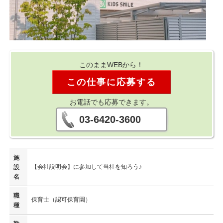
このままWEBから！
この仕事に応募する
お電話でも応募できます。
03-6420-3600
施
【会社説明会】に参加して当社を知ろう♪
設
名
職
保育士（認可保育園）
種