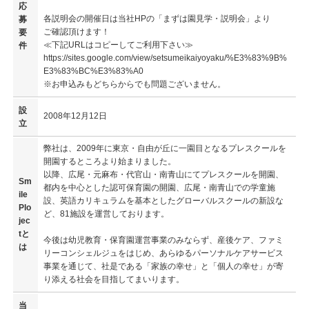
応
各説明会の開催日は当社HPの「まずは園見学・説明会」より
募
ご確認頂けます！
要
≪下記URLはコピーしてご利用下さい≫
件
https://sites.google.com/view/setsumeikaiyoyaku/%E3%83%9B%
E3%83%BC%E3%83%A0
※お申込みもどちらからでも問題ございません。
設
2008年12月12日
立
弊社は、2009年に東京・自由が丘に一園目となるプレスクールを
開園するところより始まりました。
以降、広尾・元麻布・代官山・南青山にてプレスクールを開園、
Sm
都内を中心とした認可保育園の開園、広尾・南青山での学童施
ile
設、英語カリキュラムを基本としたグローバルスクールの新設な
Plo
ど、81施設を運営しております。
jec
tと
今後は幼児教育・保育園運営事業のみならず、産後ケア、ファミ
は
リーコンシェルジュをはじめ、あらゆるパーソナルケアサービス
事業を通じて、社是である「家族の幸せ」と「個人の幸せ」が寄
り添える社会を目指してまいります。
当