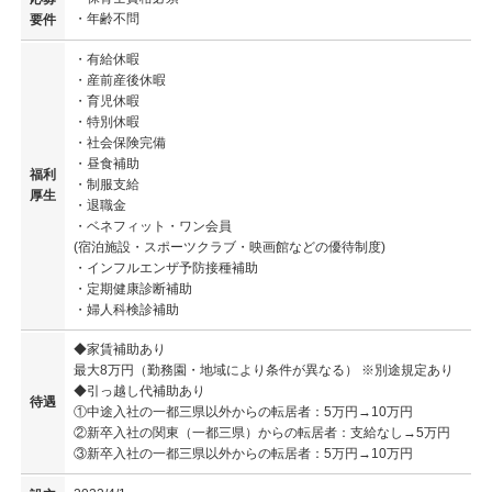
・年齢不問
要件
・有給休暇
・産前産後休暇
・育児休暇
・特別休暇
・社会保険完備
・昼食補助
福利
・制服支給
厚生
・退職金
・ベネフィット・ワン会員
(宿泊施設・スポーツクラブ・映画館などの優待制度)
・インフルエンザ予防接種補助
・定期健康診断補助
・婦人科検診補助
◆家賃補助あり
最大8万円（勤務園・地域により条件が異なる） ※別途規定あり
◆引っ越し代補助あり
待遇
①中途入社の一都三県以外からの転居者：5万円→10万円
②新卒入社の関東（一都三県）からの転居者：支給なし→5万円
③新卒入社の一都三県以外からの転居者：5万円→10万円