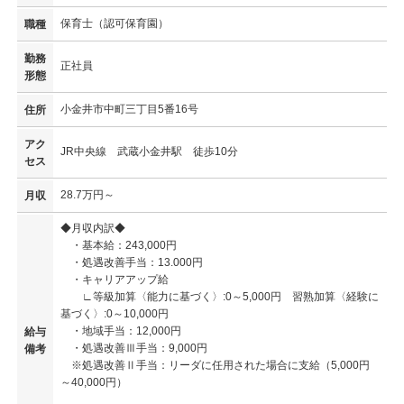
保育士（認可保育園）
職種
勤務
正社員
形態
小金井市中町三丁目5番16号
住所
アク
JR中央線 武蔵小金井駅 徒歩10分
セス
28.7万円～
月収
◆月収内訳◆
・基本給：243,000円
・処遇改善手当：13.000円
・キャリアアップ給
∟等級加算〈能力に基づく〉:0～5,000円 習熟加算〈経験に
基づく〉:0～10,000円
・地域手当：12,000円
給与
・処遇改善Ⅲ手当：9,000円
備考
※処遇改善Ⅱ手当：リーダに任用された場合に支給（5,000円
～40,000円）