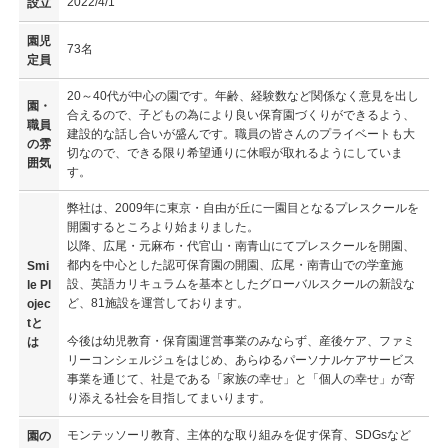
2022/4/1
設立
園児
73名
定員
20～40代が中心の園です。年齢、経験数など関係なく意見を出し
園・
合えるので、子どもの為により良い保育園づくりができるよう、
職員
建設的な話し合いが盛んです。職員の皆さんのプライベートも大
の雰
切なので、できる限り希望通りに休暇が取れるようにしていま
囲気
す。
弊社は、2009年に東京・自由が丘に一園目となるプレスクールを
開園するところより始まりました。
以降、広尾・元麻布・代官山・南青山にてプレスクールを開園、
都内を中心とした認可保育園の開園、広尾・南青山での学童施
Smi
設、英語カリキュラムを基本としたグローバルスクールの新設な
le Pl
ど、81施設を運営しております。
ojec
tと
今後は幼児教育・保育園運営事業のみならず、産後ケア、ファミ
は
リーコンシェルジュをはじめ、あらゆるパーソナルケアサービス
事業を通じて、社是である「家族の幸せ」と「個人の幸せ」が寄
り添える社会を目指してまいります。
モンテッソーリ教育、主体的な取り組みを促す保育、SDGsなど
園の