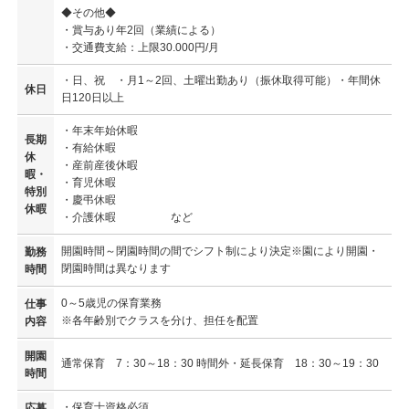
◆その他◆
・賞与あり年2回（業績による）
・交通費支給：上限30.000円/月
・日、祝 ・月1～2回、土曜出勤あり（振休取得可能）・年間休
休日
日120日以上
・年末年始休暇
長期
・有給休暇
休
・産前産後休暇
暇・
・育児休暇
特別
・慶弔休暇
休暇
・介護休暇 など
開園時間～閉園時間の間でシフト制により決定※園により開園・
勤務
閉園時間は異なります
時間
0～5歳児の保育業務
仕事
※各年齢別でクラスを分け、担任を配置
内容
開園
通常保育 7：30～18：30 時間外・延長保育 18：30～19：30
時間
・保育士資格必須
応募