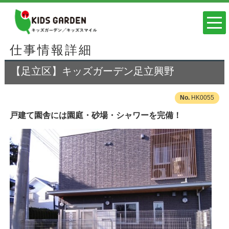
仕事情報詳細
【足立区】キッズガーデン足立興野
HK0055
戸建て園舎には園庭・砂場・シャワーを完備！