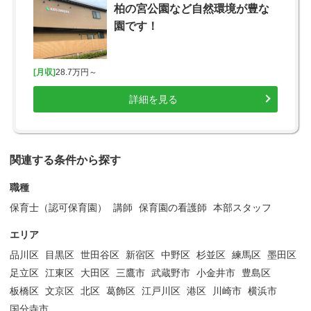
柏の宮公園など自然環境が豊な
園です！
[月収]
28.7万円～
詳細を見る
関連する条件から探す
職種
保育士（認可保育園）
講師
保育園の看護師
本部スタッフ
エリア
品川区
目黒区
世田谷区
新宿区
中野区
杉並区
練馬区
墨田区
足立区
江東区
大田区
三鷹市
武蔵野市
小金井市
豊島区
板橋区
文京区
北区
葛飾区
江戸川区
港区
川崎市
横浜市
国分寺市