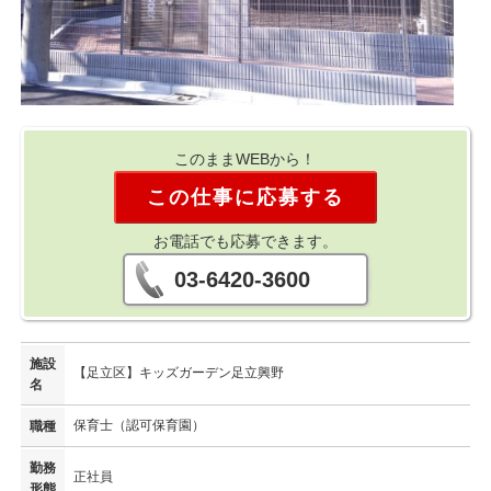
このままWEBから！
この仕事に応募する
お電話でも応募できます。
03-6420-3600
施設
【足立区】キッズガーデン足立興野
名
保育士（認可保育園）
職種
勤務
正社員
形態