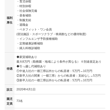
・育児休暇
・特別休暇
・社会保険完備
・昼食補助
福利
・制服支給
厚生
・退職金
・ベネフィット・ワン会員
(宿泊施設・スポーツクラブ・映画館などの優待制度)
・インフルエンザ予防接種補助
・定期健康診断補助
・婦人科検診補助
◆家賃補助あり
最大8万円（勤務園・地域により条件が異なる） ※別途規定あり
◆引っ越し代補助あり
待遇
①中途入社の一都三県以外からの転居者：5万円→10万円
②新卒入社の関東（一都三県）からの転居者：支給なし→5万円
③新卒入社の一都三県以外からの転居者：5万円→10万円
2020年4月1日
設立
園児
73名
定員