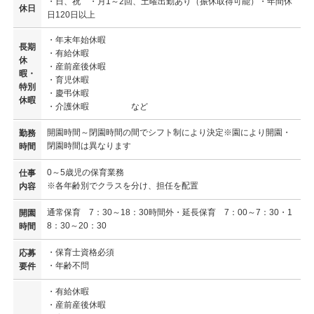
・日、祝 ・月1～2回、土曜出勤あり（振休取得可能）・年間休
休日
日120日以上
・年末年始休暇
長期
・有給休暇
休
・産前産後休暇
暇・
・育児休暇
特別
・慶弔休暇
休暇
・介護休暇 など
開園時間～閉園時間の間でシフト制により決定※園により開園・
勤務
閉園時間は異なります
時間
0～5歳児の保育業務
仕事
※各年齢別でクラスを分け、担任を配置
内容
通常保育 7：30～18：30時間外・延長保育 7：00～7：30・1
開園
8：30～20：30
時間
・保育士資格必須
応募
・年齢不問
要件
・有給休暇
・産前産後休暇