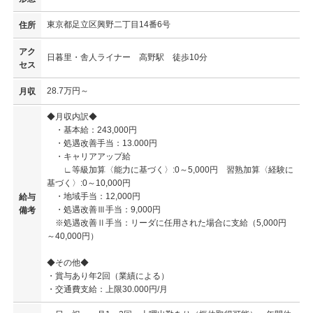
東京都足立区興野二丁目14番6号
住所
アク
日暮里・舎人ライナー 高野駅 徒歩10分
セス
28.7万円～
月収
◆月収内訳◆
・基本給：243,000円
・処遇改善手当：13.000円
・キャリアアップ給
∟等級加算〈能力に基づく〉:0～5,000円 習熟加算〈経験に
基づく〉:0～10,000円
・地域手当：12,000円
給与
・処遇改善Ⅲ手当：9,000円
備考
※処遇改善Ⅱ手当：リーダに任用された場合に支給（5,000円
～40,000円）
◆その他◆
・賞与あり年2回（業績による）
・交通費支給：上限30.000円/月