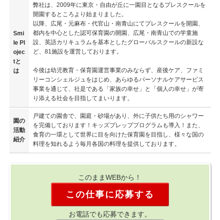
弊社は、2009年に東京・自由が丘に一園目となるプレスクールを
開園するところより始まりました。
以降、広尾・元麻布・代官山・南青山にてプレスクールを開園、
都内を中心とした認可保育園の開園、広尾・南青山での学童施
Smi
設、英語カリキュラムを基本としたグローバルスクールの新設な
le Pl
ど、81施設を運営しております。
ojec
tと
今後は幼児教育・保育園運営事業のみならず、産後ケア、ファミ
は
リーコンシェルジュをはじめ、あらゆるパーソナルケアサービス
事業を通じて、社是である「家族の幸せ」と「個人の幸せ」が寄
り添える社会を目指してまいります。
戸建ての園舎で、園庭・砂場があり、外に子供たち用のシャワー
園の
を完備しております！キッズプレッププログラムも導入！また、
活動
食育の一環として世界に目を向けた保育園を目指し、様々な国の
紹介
料理を知れるよう毎月各国の料理を提供しております。
このままWEBから！
この仕事に応募する
お電話でも応募できます。