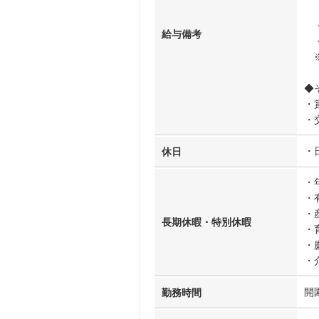
∟
・
給与備考
・
※
◆
・
・
・
休日
・
・
・
長期休暇・特別休暇
・
・
・
開
勤務時間