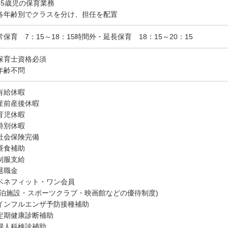
～5歳児の保育業務
各年齢別でクラスを分け、担任を配置
常保育 7：15～18：15時間外・延長保育 18：15～20：15
保育士資格必須
年齢不問
有給休暇
産前産後休暇
育児休暇
特別休暇
社会保険完備
昼食補助
制服支給
退職金
ベネフィット・ワン会員
宿泊施設・スポーツクラブ・映画館などの優待制度)
インフルエンザ予防接種補助
定期健康診断補助
婦人科検診補助