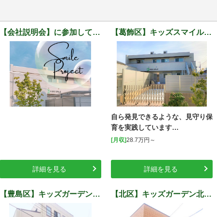
【会社説明会】に参加して当社を知ろう♪
【葛飾区】キッズスマイル葛飾東金町
自ら発見できるような、見守り保
育を実践しています…
[月収]
28.7万円～
詳細を見る
詳細を見る
【豊島区】キッズガーデン西巣鴨
【北区】キッズガーデン北区滝野川