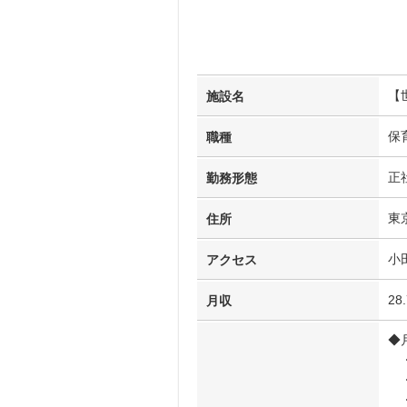
【
施設名
保
職種
正
勤務形態
東
住所
小
アクセス
28
月収
◆
・
・
・