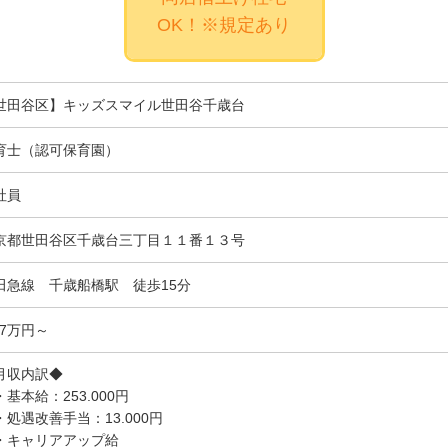
OK！※規定あり
世田谷区】キッズスマイル世田谷千歳台
育士（認可保育園）
社員
京都世田谷区千歳台三丁目１１番１３号
田急線 千歳船橋駅 徒歩15分
.7万円～
月収内訳◆
基本給：253.000円
処遇改善手当：13.000円
キャリアアップ給