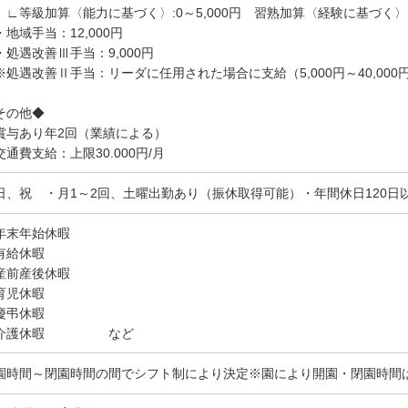
等級加算〈能力に基づく〉:0～5,000円 習熟加算〈経験に基づく〉:0～
地域手当：12,000円
処遇改善Ⅲ手当：9,000円
処遇改善Ⅱ手当：リーダに任用された場合に支給（5,000円～40,00
その他◆
賞与あり年2回（業績による）
交通費支給：上限30.000円/月
日、祝 ・月1～2回、土曜出勤あり（振休取得可能）・年間休日120日
年末年始休暇
有給休暇
産前産後休暇
育児休暇
慶弔休暇
介護休暇 など
園時間～閉園時間の間でシフト制により決定※園により開園・閉園時間