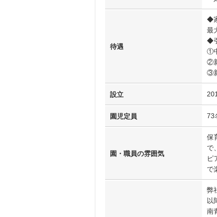
◆
最
◆
待遇
①
②
③
20
設立
73
園児定員
保
で
園・職員の雰囲気
ピ
で
弊
以
南