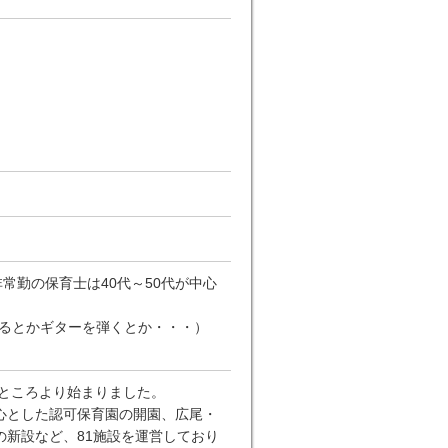
常勤の保育士は40代～50代が中心
張るとかギターを弾くとか・・・）
るところより始まりました。
心とした認可保育園の開園、広尾・
新設など、81施設を運営しており