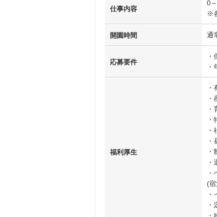
0
仕事内容
※
通
開園時間
・
応募要件
・
・
・
・
・
・
・
・
福利厚生
・
・
(
・
・
・