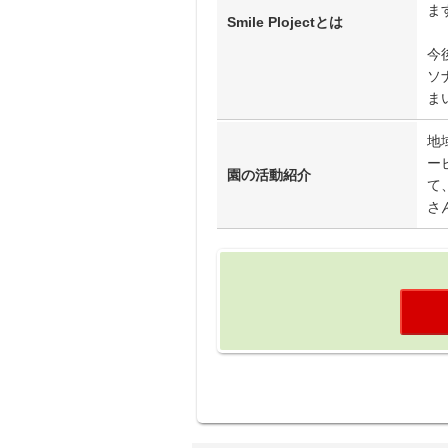
ま
Smile Plojectとは
今
ソ
ま
地
ー
園の活動紹介
て
さ