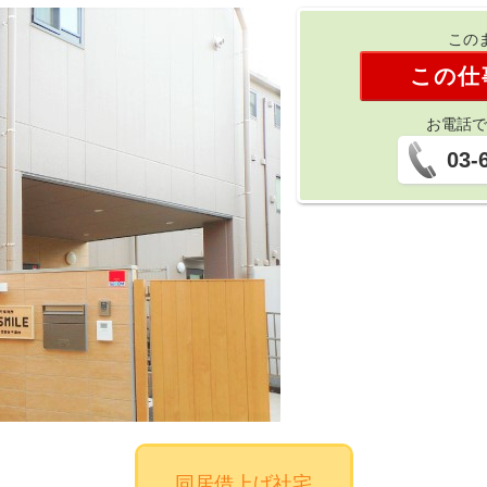
この
この仕
お電話で
03-
同居借上げ社宅