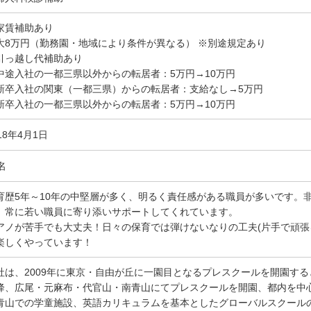
家賃補助あり
大8万円（勤務園・地域により条件が異なる） ※別途規定あり
引っ越し代補助あり
中途入社の一都三県以外からの転居者：5万円→10万円
新卒入社の関東（一都三県）からの転居者：支給なし→5万円
新卒入社の一都三県以外からの転居者：5万円→10万円
18年4月1日
名
育歴5年～10年の中堅層が多く、明るく責任感がある職員が多いです。非
、常に若い職員に寄り添いサポートしてくれています。
アノが苦手でも大丈夫！日々の保育では弾けないなりの工夫(片手で頑
楽しくやっています！
社は、2009年に東京・自由が丘に一園目となるプレスクールを開園す
降、広尾・元麻布・代官山・南青山にてプレスクールを開園、都内を中
青山での学童施設、英語カリキュラムを基本としたグローバルスクールの