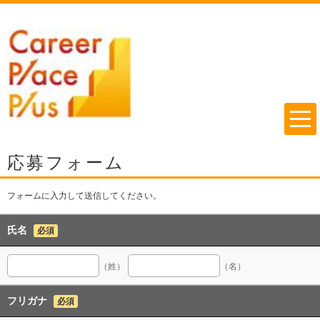
応募フォーム
フォームに入力して送信してください。
氏名
必須
（姓）
（名）
フリガナ
必須