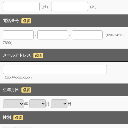
（姓）
（名）
電話番号
必須
-
-
（090-3456-
7890）
メールアドレス
必須
（xxx@xxxx.xx.xx）
生年月日
必須
年
月
日
性別
必須