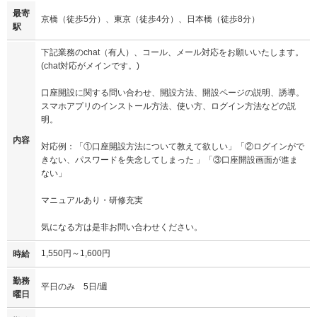
最寄
京橋（徒歩5分）、東京（徒歩4分）、日本橋（徒歩8分）
駅
下記業務のchat（有人）、コール、メール対応をお願いいたします。
(chat対応がメインです。)
口座開設に関する問い合わせ、開設方法、開設ページの説明、誘導。
スマホアプリのインストール方法、使い方、ログイン方法などの説
明。
内容
対応例：「①口座開設方法について教えて欲しい」「②ログインがで
きない、パスワードを失念してしまった 」「③口座開設画面が進ま
ない」
マニュアルあり・研修充実
気になる方は是非お問い合わせください。
1,550円～1,600円
時給
勤務
平日のみ 5日/週
曜日