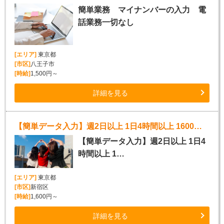
簡単業務 マイナンバーの入力 電
話業務一切なし
[エリア]
東京都
[市区]
八王子市
[時給]
1,500円～
詳細を見る
【簡単データ入力】週2日以上 1日4時間以上 1600円から
【簡単データ入力】週2日以上 1日4
時間以上 1…
[エリア]
東京都
[市区]
新宿区
[時給]
1,600円～
詳細を見る