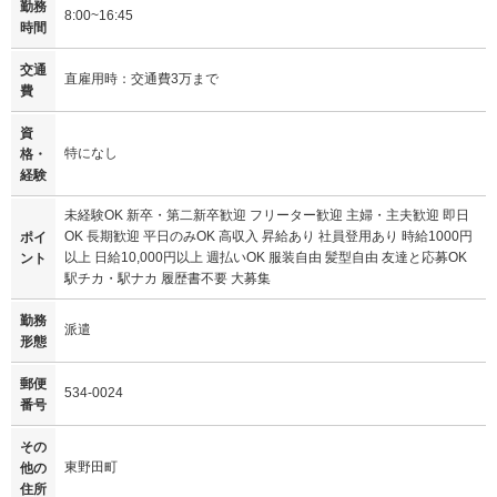
勤務
8:00~16:45
時間
交通
直雇用時：交通費3万まで
費
資
特になし
格・
経験
未経験OK 新卒・第二新卒歓迎 フリーター歓迎 主婦・主夫歓迎 即日
OK 長期歓迎 平日のみOK 高収入 昇給あり 社員登用あり 時給1000円
ポイ
以上 日給10,000円以上 週払いOK 服装自由 髪型自由 友達と応募OK
ント
駅チカ・駅ナカ 履歴書不要 大募集
勤務
派遣
形態
郵便
534-0024
番号
その
東野田町
他の
住所