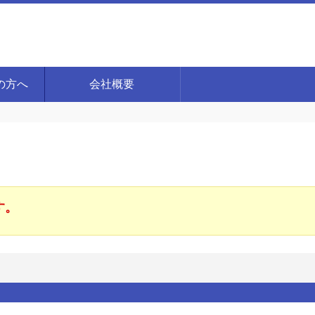
の方へ
会社概要
す。