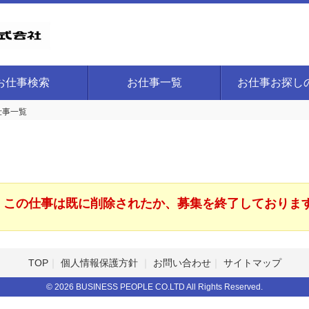
お仕事検索
お仕事一覧
お仕事お探し
仕事一覧
この仕事は既に削除されたか、募集を終了しておりま
TOP
個人情報保護方針
お問い合わせ
サイトマップ
© 2026 BUSINESS PEOPLE CO.LTD All Rights Reserved.