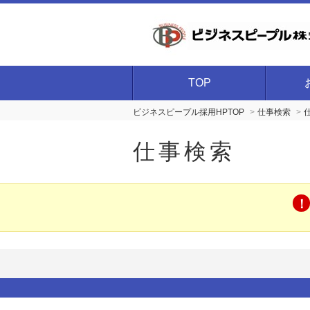
TOP
ビジネスピープル採用HPTOP
仕事検索
仕事検索