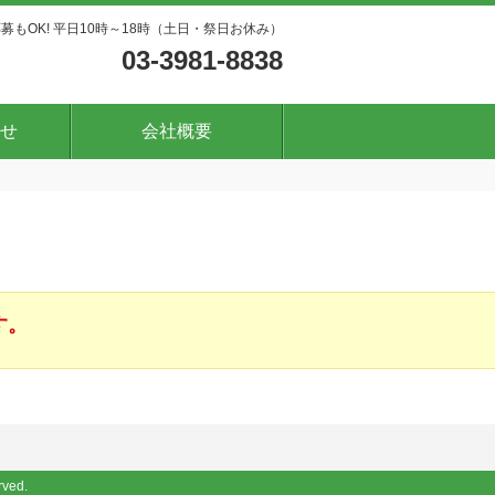
募もOK! 平日10時～18時（土日・祭日お休み）
03-3981-8838
せ
会社概要
す。
rved.