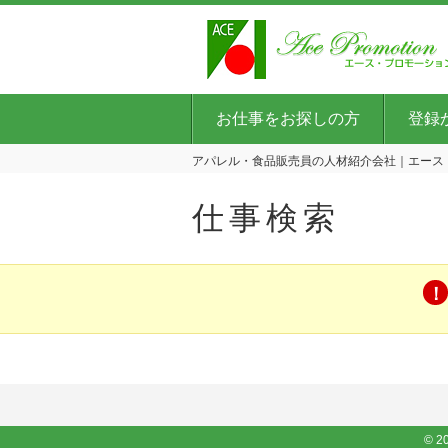
お仕事をお探しの方
登録
アパレル・食品販売員の人材紹介会社｜エース・
仕事検索
© 20