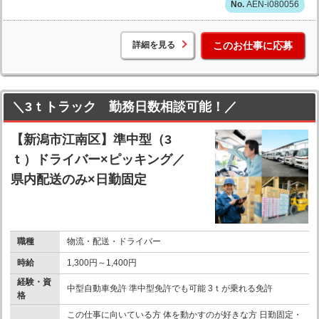
AEN-i080056
詳細を見る
このお仕事に応募
＼3ｔトラック 勤務日数相談可能！／
【新潟市江南区】準中型（3
ｔ）ドライバー×ピッキング／
県内配送のみ×日勤固定
職種
物流・配送・ドライバー
時給
1,300円～1,400円
経験・資
中型自動車免許 準中型免許でも可能 3ｔが乗れる免許
格
この仕事に向いている方 体を動かすのが好きな方 日勤固定・