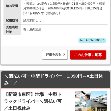
・残業なしの場合：1,550円×8時間×21日＝260,400円 ・残業
給与説明
月30時間の場合：260,400円+残業58,125円＝318,525円 週
払いも可能です（規定あり)
試用期間
試用期間なし
受動喫煙
有：屋内禁煙
対策
AEN-i080057
詳細を見る
このお仕事に応募
＼週払い可・中型ドライバー 1,350円～×土日休
み！／
【新潟市東区】地場 中型ト
ラックドライバー＼週払い可
／土日祝休み