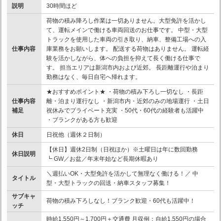
説明
30時間ほど
荷物の積み降ろし作業は一切ありません。大型免許を活かし
て、運転メインで働ける車両回送のお仕事です。 中型・大型
トラックを使用した車両の引き取り、納車、整備工場への入
仕事内容
庫業務をお願いします。 配送する荷物はありません。 運転経
験を活かしながら、体への負担を抑えて長く働ける仕事で
す。 担当エリアは新潟市内および近郊。 長距離運行や泊まり
勤務はなく、毎日自宅へ帰れます。
★おすすめポイント★ ・荷物の積み下ろし一切なし ・長距
仕事内容
離・泊まり運行なし ・新潟市内・近郊のみの地場運行 ・土日
補足
祝休みでプライベート充実 ・50代・60代の経験者も活躍中
・ブランクがある方も歓迎
休日
日祝他（週休２日制）
【休日】週休2日制（日祝ほか）※土曜日は年に数回勤務
休日説明
┗ GW／お盆／年末年始など長期休暇あり
＼週払いOK・大型免許を活かして無理なく働ける！／ 中
タイトル
型・大型トラックの回送・納車スタッフ募集！
サブキャ
荷物の積み下ろしなし！ブランク歓迎・60代も活躍中！
ッチ
時給1,550円～1,700円＋交通費 月収例：自給1,550円の場合