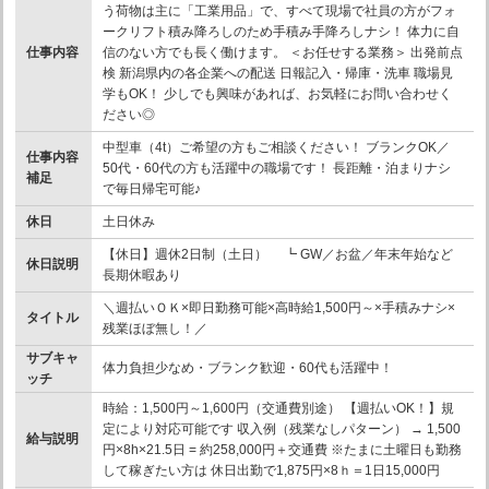
う荷物は主に「工業用品」で、すべて現場で社員の方がフォ
ークリフト積み降ろしのため手積み手降ろしナシ！ 体力に自
仕事内容
信のない方でも長く働けます。 ＜お任せする業務＞ 出発前点
検 新潟県内の各企業への配送 日報記入・帰庫・洗車 職場見
学もOK！ 少しでも興味があれば、お気軽にお問い合わせく
ださい◎
中型車（4t）ご希望の方もご相談ください！ ブランクOK／
仕事内容
50代・60代の方も活躍中の職場です！ 長距離・泊まりナシ
補足
で毎日帰宅可能♪
休日
土日休み
【休日】週休2日制（土日） ┗ GW／お盆／年末年始など
休日説明
長期休暇あり
＼週払いＯＫ×即日勤務可能×高時給1,500円～×手積みナシ×
タイトル
残業ほぼ無し！／
サブキャ
体力負担少なめ・ブランク歓迎・60代も活躍中！
ッチ
時給：1,500円～1,600円（交通費別途） 【週払いOK！】規
定により対応可能です 収入例（残業なしパターン） → 1,500
給与説明
円×8h×21.5日 = 約258,000円＋交通費 ※たまに土曜日も勤務
して稼ぎたい方は 休日出勤で1,875円×8ｈ＝1日15,000円