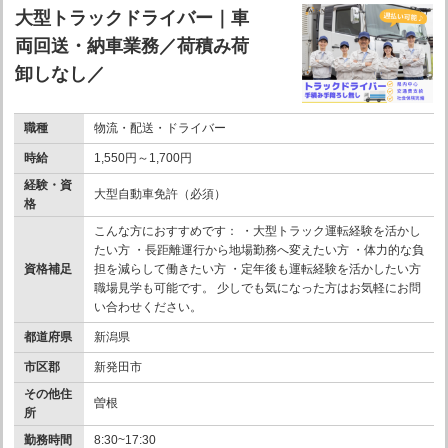
大型トラックドライバー｜車
両回送・納車業務／荷積み荷
卸しなし／
職種
物流・配送・ドライバー
時給
1,550円～1,700円
経験・資
大型自動車免許（必須）
格
こんな方におすすめです： ・大型トラック運転経験を活かし
たい方 ・長距離運行から地場勤務へ変えたい方 ・体力的な負
資格補足
担を減らして働きたい方 ・定年後も運転経験を活かしたい方
職場見学も可能です。 少しでも気になった方はお気軽にお問
い合わせください。
都道府県
新潟県
市区郡
新発田市
その他住
曽根
所
勤務時間
8:30~17:30