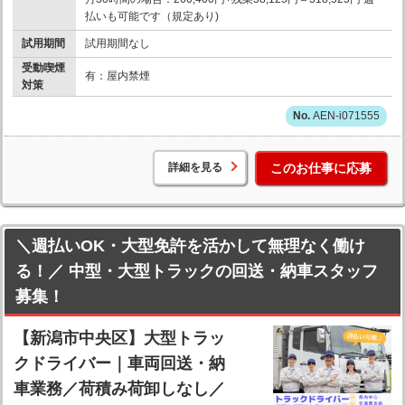
払いも可能です（規定あり)
試用期間
試用期間なし
受動喫煙
有：屋内禁煙
対策
AEN-i071555
詳細を見る
このお仕事に応募
＼週払いOK・大型免許を活かして無理なく働け
る！／ 中型・大型トラックの回送・納車スタッフ
募集！
【新潟市中央区】大型トラッ
クドライバー｜車両回送・納
車業務／荷積み荷卸しなし／