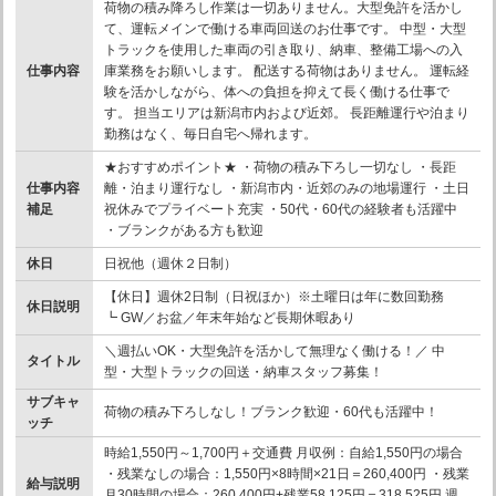
荷物の積み降ろし作業は一切ありません。大型免許を活かし
て、運転メインで働ける車両回送のお仕事です。 中型・大型
トラックを使用した車両の引き取り、納車、整備工場への入
仕事内容
庫業務をお願いします。 配送する荷物はありません。 運転経
験を活かしながら、体への負担を抑えて長く働ける仕事で
す。 担当エリアは新潟市内および近郊。 長距離運行や泊まり
勤務はなく、毎日自宅へ帰れます。
★おすすめポイント★ ・荷物の積み下ろし一切なし ・長距
仕事内容
離・泊まり運行なし ・新潟市内・近郊のみの地場運行 ・土日
補足
祝休みでプライベート充実 ・50代・60代の経験者も活躍中
・ブランクがある方も歓迎
休日
日祝他（週休２日制）
【休日】週休2日制（日祝ほか）※土曜日は年に数回勤務
休日説明
┗ GW／お盆／年末年始など長期休暇あり
＼週払いOK・大型免許を活かして無理なく働ける！／ 中
タイトル
型・大型トラックの回送・納車スタッフ募集！
サブキャ
荷物の積み下ろしなし！ブランク歓迎・60代も活躍中！
ッチ
時給1,550円～1,700円＋交通費 月収例：自給1,550円の場合
・残業なしの場合：1,550円×8時間×21日＝260,400円 ・残業
給与説明
月30時間の場合：260,400円+残業58,125円＝318,525円 週