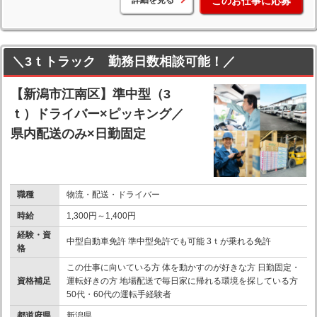
このお仕事に応募
＼3ｔトラック 勤務日数相談可能！／
【新潟市江南区】準中型（3
ｔ）ドライバー×ピッキング／
県内配送のみ×日勤固定
職種
物流・配送・ドライバー
時給
1,300円～1,400円
経験・資
中型自動車免許 準中型免許でも可能 3ｔが乗れる免許
格
この仕事に向いている方 体を動かすのが好きな方 日勤固定・
資格補足
運転好きの方 地場配送で毎日家に帰れる環境を探している方
50代・60代の運転手経験者
都道府県
新潟県