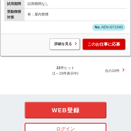
試用期間
試用期間なし
受動喫煙
有：屋内禁煙
対策
AEN-i071040
詳細を見る
このお仕事に応募
22
件ヒット
次の10件
(1～10件表示中)
WEB登録
ログイン