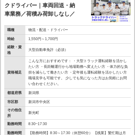
クドライバー｜車両回送・納
車業務／荷積み荷卸しなし／
職種
物流・配送・ドライバー
時給
1,550円～1,700円
経験・資
大型自動車免許（必須）
格
こんな方におすすめです： ・大型トラック運転経験を活かし
たい方 ・長距離運行から地場勤務へ変えたい方 ・体力的な負
資格補足
担を減らして働きたい方 ・定年後も運転経験を活かしたい方
職場見学も可能です。 少しでも気になった方はお気軽にお問
い合わせください。
都道府県
新潟県
市区郡
新潟市中央区
その他住
新光町
所
勤務時間
8:30~17:30
勤務時間
【勤務時間】8:30～17:30（休憩60分） 【残業】繁忙期は月