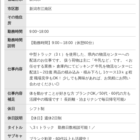
市区郡
新潟市江南区
その他住
所
勤務時間
9:00~18:00
勤務時間
【勤務時間】9:00～18:00（休憩60分）
説明
中型トラック（3ｔ）を使用した、県内の物流センターへの
配送のお仕事です。 扱う荷物は主に「牛乳など」です。 ＜お
任せする業務＞ 倉庫内にてピッキング 牛乳を物流センターに
仕事内容
配送1～2往復 商品の積み込み・積み下ろし 1ケース13ｋｇ程
度 職場見学もOK！ 少しでも興味があれば、お気軽にお問い
合わせください◎
仕事内容
体を動かすことが好きな方 ブランクOK／50代・60代の方も
補足
活躍中の職場です！ 長距離・泊まりナシで毎日帰宅可能♪
休日
シフト制
休日説明
【休日】週休2日制
タイトル
＼3ｔトラック 勤務日数相談可能！／
サブキャ
ブランク歓迎・60代以上も活躍中！