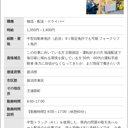
職種
物流・配送・ドライバー
時給
1,350円～1,400円
経験・資
中型自動車免許（必須） 8ｔ限定免許でも可能 フォークリフ
格
ト免許
この仕事に向いている方 日勤固定・運転好きの方 地場配送で
資格補足
毎日家に帰れる環境を探している方 50代・60代の運転手経
験者 体力に自信がなくなってきたが、まだ現役で働きたい方
都道府県
新潟県
市区郡
新潟市東区
その他住
王瀬新町
所
勤務時間
8:00~17:00
勤務時間
【勤務時間】8:00～17:00（休憩60分）
説明
中型トラック（4ｔ）を使用した、県内の問屋や取引先へル
ート配送のお仕事です。 扱う荷物は主に資材などです。 ※食