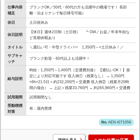
仕事内容
ブランクOK／50代・60代の方も活躍中の職場です！ 長距
補足
離・泊まりナシで毎日帰宅可能♪
休日
土日祝休み
【休日】週休2日制（土日祝） ┗ GW／お盆／年末年始な
休日説明
ど長期休暇あり
タイトル
＼週払い可・中型ドライバー 1,350円～×土日休み！／
サブキャ
ブランク歓迎・60代以上も活躍中！
ッチ
時給：1,350円～1,400円（交通費別途） 【週払いOK！】規
定により対応可能です 収入例①（残業なし） → 1,350円
給与説明
×8h×21.5日 = 約232,200円＋交通費 収入例②（残業月20時
間の場合） → 上記＋残業33,760円 → 約265,960円＋交通費
試用期間
試用期間なし
受動喫煙
有：屋内禁煙
対策
AEN-i071056
詳細を見る