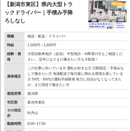
【新潟市東区】県内大型トラ
ックドライバー｜手積み手降
ろしなし
職種
物流・配送・ドライバー
時給
1,500円～1,600円
経験・資
大型自動車免許（必須） 中型免許・4t希望の方もご相談くだ
格
さい。 定年になりまだ働きたい方も大歓迎！
この仕事に向いている方 運転が好きな方 日勤固定・手積みな
しで働きたい方 地場配送で毎日家に帰れる環境を探している
資格補足
方 50代・60代の運転手経験者 体力に自信がなくなってきた
が、まだ現役で働きたい方
都道府県
新潟県
市区郡
新潟市東区
その他住
牡丹山
所
勤務時間
8:00~17:00