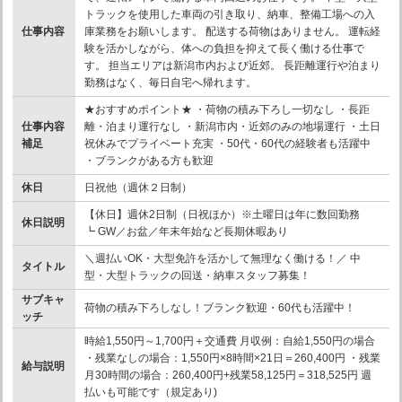
トラックを使用した車両の引き取り、納車、整備工場への入
仕事内容
庫業務をお願いします。 配送する荷物はありません。 運転経
験を活かしながら、体への負担を抑えて長く働ける仕事で
す。 担当エリアは新潟市内および近郊。 長距離運行や泊まり
勤務はなく、毎日自宅へ帰れます。
★おすすめポイント★ ・荷物の積み下ろし一切なし ・長距
仕事内容
離・泊まり運行なし ・新潟市内・近郊のみの地場運行 ・土日
補足
祝休みでプライベート充実 ・50代・60代の経験者も活躍中
・ブランクがある方も歓迎
休日
日祝他（週休２日制）
【休日】週休2日制（日祝ほか）※土曜日は年に数回勤務
休日説明
┗ GW／お盆／年末年始など長期休暇あり
＼週払いOK・大型免許を活かして無理なく働ける！／ 中
タイトル
型・大型トラックの回送・納車スタッフ募集！
サブキャ
荷物の積み下ろしなし！ブランク歓迎・60代も活躍中！
ッチ
時給1,550円～1,700円＋交通費 月収例：自給1,550円の場合
・残業なしの場合：1,550円×8時間×21日＝260,400円 ・残業
給与説明
月30時間の場合：260,400円+残業58,125円＝318,525円 週
払いも可能です（規定あり)