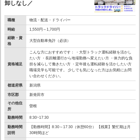
卸しなし／
職種
物流・配送・ドライバー
時給
1,550円～1,700円
経験・資
大型自動車免許（必須）
格
こんな方におすすめです： ・大型トラック運転経験を活かし
たい方 ・長距離運行から地場勤務へ変えたい方 ・体力的な負
資格補足
担を減らして働きたい方 ・定年後も運転経験を活かしたい方
職場見学も可能です。 少しでも気になった方はお気軽にお問
い合わせください。
都道府県
新潟県
市区郡
新発田市
その他住
曽根
所
勤務時間
8:30~17:30
勤務時間
【勤務時間】8:30～17:30（休憩60分） 【残業】繁忙期は月
説明
30時間ほど