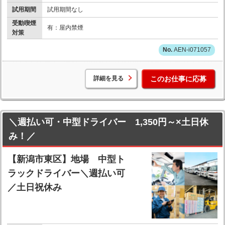
試用期間
試用期間なし
受動喫煙
有：屋内禁煙
対策
AEN-i071057
詳細を見る
このお仕事に応募
＼週払い可・中型ドライバー 1,350円～×土日休
み！／
【新潟市東区】地場 中型ト
ラックドライバー＼週払い可
／土日祝休み