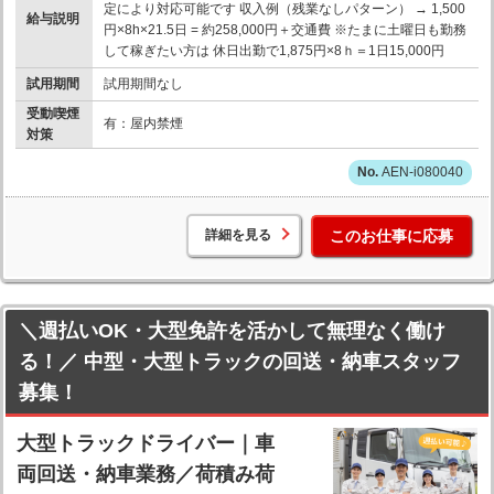
定により対応可能です 収入例（残業なしパターン） → 1,500
給与説明
円×8h×21.5日 = 約258,000円＋交通費 ※たまに土曜日も勤務
して稼ぎたい方は 休日出勤で1,875円×8ｈ＝1日15,000円
試用期間
試用期間なし
受動喫煙
有：屋内禁煙
対策
AEN-i080040
詳細を見る
このお仕事に応募
＼週払いOK・大型免許を活かして無理なく働け
る！／ 中型・大型トラックの回送・納車スタッフ
募集！
大型トラックドライバー｜車
両回送・納車業務／荷積み荷