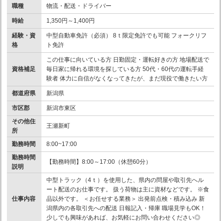
職種
物流・配送・ドライバー
時給
1,350円～1,400円
経験・資
中型自動車免許（必須） 8ｔ限定免許でも可能 フォークリフ
格
ト免許
この仕事に向いている方 日勤固定・運転好きの方 地場配送で
資格補足
毎日家に帰れる環境を探している方 50代・60代の運転手経
験者 体力に自信がなくなってきたが、まだ現役で働きたい方
都道府県
新潟県
市区郡
新潟市東区
その他住
王瀬新町
所
勤務時間
8:00~17:00
勤務時間
【勤務時間】8:00～17:00（休憩60分）
説明
中型トラック（4ｔ）を使用した、県内の問屋や取引先へル
ート配送のお仕事です。 扱う荷物は主に資材などです。 ※食
仕事内容
品以外です。 ＜お任せする業務＞ 出発前点検・積み込み 新
潟県内の各取引先への配送 日報記入・帰庫 職場見学もOK！
少しでも興味があれば、お気軽にお問い合わせください◎