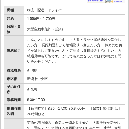
職種
物流・配送・ドライバー
時給
1,550円～1,700円
経験・資
大型自動車免許（必須）
格
こんな方におすすめです： ・大型トラック運転経験を活かし
たい方 ・長距離運行から地場勤務へ変えたい方 ・体力的な負
資格補足
担を減らして働きたい方 ・定年後も運転経験を活かしたい方
職場見学も可能です。 少しでも気になった方はお気軽にお問
い合わせください。
都道府県
新潟県
市区郡
新潟市中央区
その他住
新光町
所
勤務時間
8:30~17:30
勤務時間
【勤務時間】8:30～17:30（休憩60分） 【残業】繁忙期は月
説明
30時間ほど
荷物の積み降ろし作業は一切ありません。大型免許を活かし
て、運転メインで働ける車両回送のお仕事です。 中型・大型