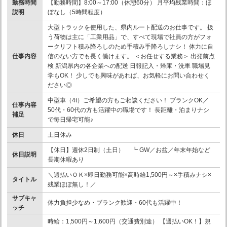
勤務時間
【勤務時間】8:00～17:00（休憩60分） 月平均残業時間：ほ
説明
ぼなし（5時間程度）
大型トラックを使用した、県内ルート配送のお仕事です。 扱
う荷物は主に「工業用品」で、すべて現場で社員の方がフォ
ークリフト積み降ろしのため手積み手降ろしナシ！ 体力に自
仕事内容
信のない方でも長く働けます。 ＜お任せする業務＞ 出発前点
検 新潟県内の各企業への配送 日報記入・帰庫・洗車 職場見
学もOK！ 少しでも興味があれば、お気軽にお問い合わせく
ださい◎
中型車（4t）ご希望の方もご相談ください！ ブランクOK／
仕事内容
50代・60代の方も活躍中の職場です！ 長距離・泊まりナシ
補足
で毎日帰宅可能♪
休日
土日休み
【休日】週休2日制（土日） ┗ GW／お盆／年末年始など
休日説明
長期休暇あり
＼週払いＯＫ×即日勤務可能×高時給1,500円～×手積みナシ×
タイトル
残業ほぼ無し！／
サブキャ
体力負担少なめ・ブランク歓迎・60代も活躍中！
ッチ
時給：1,500円～1,600円（交通費別途） 【週払いOK！】規