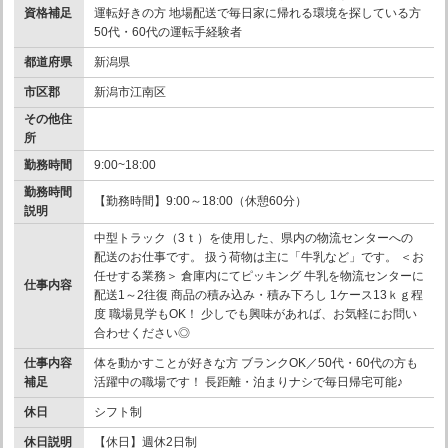
資格補足
運転好きの方 地場配送で毎日家に帰れる環境を探している方
50代・60代の運転手経験者
都道府県
新潟県
市区郡
新潟市江南区
その他住
所
勤務時間
9:00~18:00
勤務時間
【勤務時間】9:00～18:00（休憩60分）
説明
中型トラック（3ｔ）を使用した、県内の物流センターへの
配送のお仕事です。 扱う荷物は主に「牛乳など」です。 ＜お
任せする業務＞ 倉庫内にてピッキング 牛乳を物流センターに
仕事内容
配送1～2往復 商品の積み込み・積み下ろし 1ケース13ｋｇ程
度 職場見学もOK！ 少しでも興味があれば、お気軽にお問い
合わせください◎
仕事内容
体を動かすことが好きな方 ブランクOK／50代・60代の方も
補足
活躍中の職場です！ 長距離・泊まりナシで毎日帰宅可能♪
休日
シフト制
休日説明
【休日】週休2日制