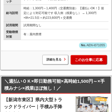
ッチ
時給：1,300円～1,400円（交通費別途） 【週払いOK！】規
給与説明
定により対応可能です 収入例（残業なし） → 1,300円
×8h×21.5日 = 約223,600円＋交通費
試用期間
試用期間なし
受動喫煙
有：屋内禁煙
対策
AEN-i071055
詳細を見る
このお仕事に応募
＼週払いＯＫ×即日勤務可能×高時給1,500円～×手
積みナシ×残業ほぼ無し！／
【新潟市東区】県内大型トラ
ックドライバー｜手積み手降