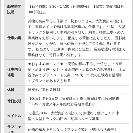
勤務時間
【勤務時間】8:30～17:30（休憩60分） 【残業】繁忙期は月
説明
30時間ほど
荷物の積み降ろし作業は一切ありません。大型免許を活かし
て、運転メインで働ける車両回送のお仕事です。 中型・大型
トラックを使用した車両の引き取り、納車、整備工場への入
仕事内容
庫業務をお願いします。 配送する荷物はありません。 運転経
験を活かしながら、体への負担を抑えて長く働ける仕事で
す。 担当エリアは新潟市内および近郊。 長距離運行や泊まり
勤務はなく、毎日自宅へ帰れます。
★おすすめポイント★ ・荷物の積み下ろし一切なし ・長距
仕事内容
離・泊まり運行なし ・新潟市内・近郊のみの地場運行 ・土日
補足
祝休みでプライベート充実 ・50代・60代の経験者も活躍中
・ブランクがある方も歓迎
休日
日祝他（週休２日制）
【休日】週休2日制（日祝ほか）※土曜日は年に数回勤務
休日説明
┗ GW／お盆／年末年始など長期休暇あり
＼週払いOK・大型免許を活かして無理なく働ける！／ 中
タイトル
型・大型トラックの回送・納車スタッフ募集！
サブキャ
荷物の積み下ろしなし！ブランク歓迎・60代も活躍中！
ッチ