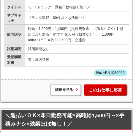
タイトル
＼3ｔトラック 勤務日数相談可能！／
サブキャ
ブランク歓迎・60代以上も活躍中！
ッチ
時給：1,300円～1,400円（交通費別途） 【週払いOK！】規
給与説明
定により対応可能です 収入例（残業なし） → 1,300円
×8h×21.5日 = 約223,600円＋交通費
試用期間
試用期間なし
受動喫煙
有：屋内禁煙
対策
AEN-i080055
詳細を見る
このお仕事に応募
＼週払いＯＫ×即日勤務可能×高時給1,500円～×手
積みナシ×残業ほぼ無し！／