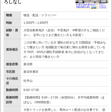
ろしなし
職種
物流・配送・ドライバー
時給
1,500円～1,600円
経験・資
大型自動車免許（必須） 中型免許・4t希望の方もご相談くだ
格
さい。 定年になりまだ働きたい方も大歓迎！
この仕事に向いている方 運転が好きな方 日勤固定・手積みな
しで働きたい方 地場配送で毎日家に帰れる環境を探している
資格補足
方 50代・60代の運転手経験者 体力に自信がなくなってきた
が、まだ現役で働きたい方
都道府県
新潟県
市区郡
新潟市東区
その他住
牡丹山
所
勤務時間
8:00~17:00
勤務時間
【勤務時間】8:00～17:00（休憩60分） 月平均残業時間：ほ
説明
ぼなし（5時間程度）
大型トラックを使用した、県内ルート配送のお仕事です。 扱