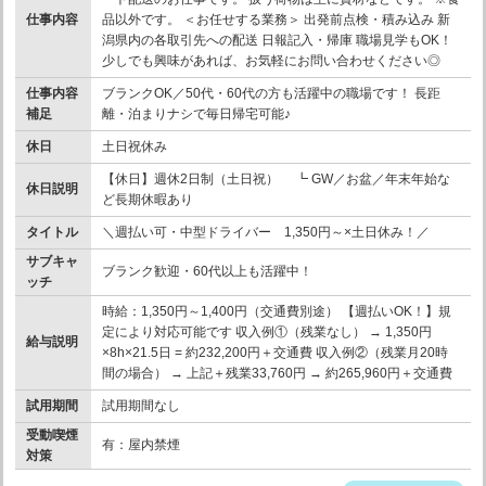
仕事内容
品以外です。 ＜お任せする業務＞ 出発前点検・積み込み 新
潟県内の各取引先への配送 日報記入・帰庫 職場見学もOK！
少しでも興味があれば、お気軽にお問い合わせください◎
仕事内容
ブランクOK／50代・60代の方も活躍中の職場です！ 長距
補足
離・泊まりナシで毎日帰宅可能♪
休日
土日祝休み
【休日】週休2日制（土日祝） ┗ GW／お盆／年末年始な
休日説明
ど長期休暇あり
タイトル
＼週払い可・中型ドライバー 1,350円～×土日休み！／
サブキャ
ブランク歓迎・60代以上も活躍中！
ッチ
時給：1,350円～1,400円（交通費別途） 【週払いOK！】規
定により対応可能です 収入例①（残業なし） → 1,350円
給与説明
×8h×21.5日 = 約232,200円＋交通費 収入例②（残業月20時
間の場合） → 上記＋残業33,760円 → 約265,960円＋交通費
試用期間
試用期間なし
受動喫煙
有：屋内禁煙
対策