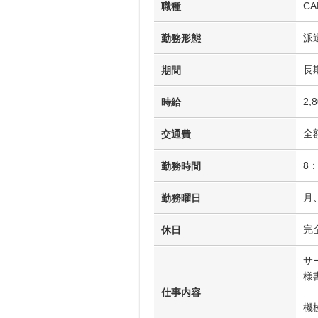
C
職種
派
勤務形態
長
期間
2,
時給
全
交通費
8
勤務時間
月
勤務曜日
完
休日
サ
様
仕事内容
機