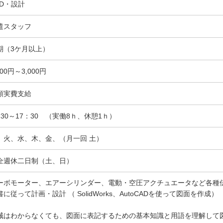
AD・設計
遣スタッフ
期（3ケ月以上）
800円～3,000円
額実費支給
：30～17：30 （実働8ｈ、休憩1ｈ）
、火、水、木、金、（月一回 土）
全週休二日制（土、日）
ーボモーター、エアーシリンダー、電動・空圧アクチュエータなど各種
書に従って計画・設計 （ SolidWorks、AutoCADを使って図面を作成）
械はわからなくても、図面に表記するための基本知識と用語を理解して図