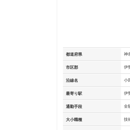
神
都道府県
伊
市区郡
小
沿線名
伊
最寄り駅
全
通勤手段
技
大小職種