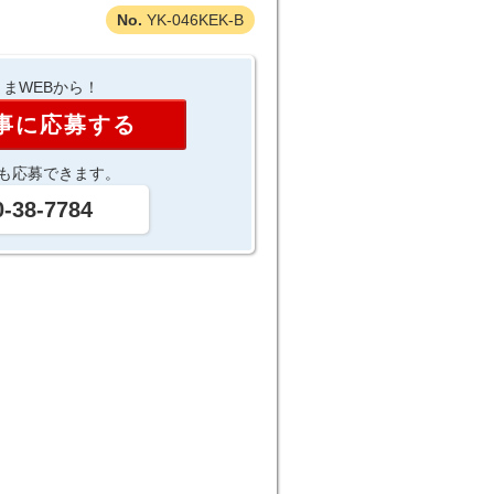
YK-046KEK-B
まWEBから！
事に応募する
も応募できます。
0-38-7784