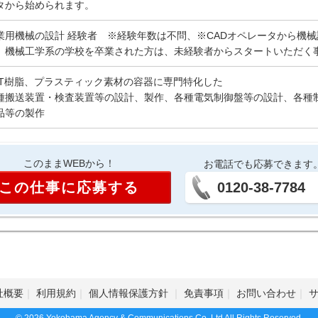
タから始められます。
業用機械の設計 経験者 ※経験年数は不問、※CADオペレータから機
、機械工学系の学校を卒業された方は、未経験者からスタートいただく
ET樹脂、プラスティック素材の容器に専門特化した
種搬送装置・検査装置等の設計、製作、各種電気制御盤等の設計、各種
品等の製作
このままWEBから！
お電話でも応募できます
この仕事に応募する
0120-38-7784
社概要
利用規約
個人情報保護方針
免責事項
お問い合わせ
© 2026 Yokohama Agency & Communications Co.,Ltd All Rights Reserved.