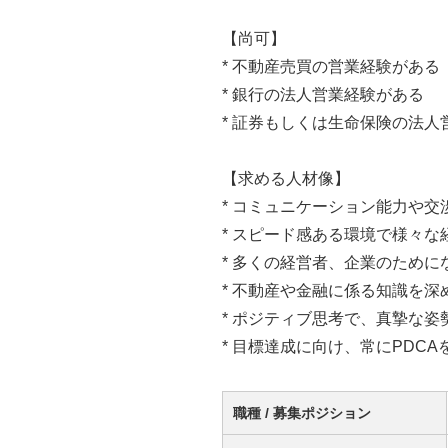
【尚可】
* 不動産売買の営業経験があ
* 銀行の法人営業経験がある
* 証券もしくは生命保険の法
【求める人材像】
* コミュニケーション能力や
* スピード感ある環境で様々
* 多くの経営者、企業のために
* 不動産や金融に係る知識を深
* ポジティブ思考で、真摯な姿
* 目標達成に向け、常にPDC
職種 / 募集ポジション