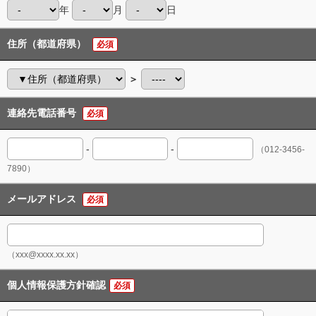
年
月
日
住所（都道府県）
必須
＞
連絡先電話番号
必須
-
-
（012-3456-
7890）
メールアドレス
必須
（xxx@xxxx.xx.xx）
個人情報保護方針確認
必須