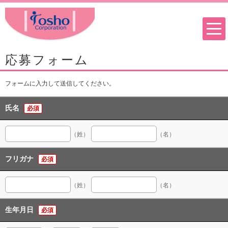
応募フォーム
フォームに入力して送信してください。
氏名
必須
（姓）
（名）
フリガナ
必須
（姓）
（名）
生年月日
必須