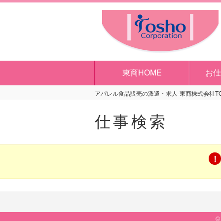
東商HOME
お仕
アパレル食品販売の派遣・求人-東商株式会社T
仕事検索
©