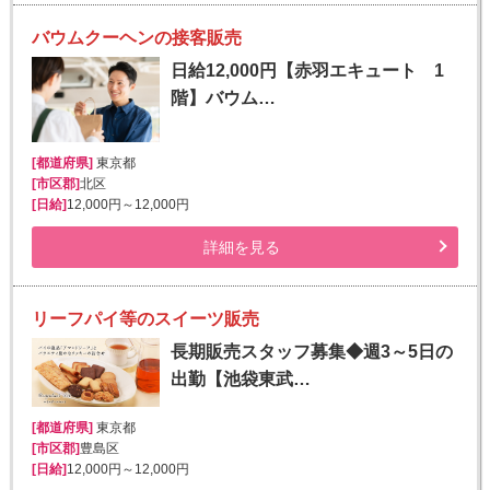
バウムクーヘンの接客販売
日給12,000円【赤羽エキュート 1
階】バウム…
[都道府県]
東京都
[市区郡]
北区
[日給]
12,000円～12,000円
詳細を見る
リーフパイ等のスイーツ販売
長期販売スタッフ募集◆週3～5日の
出勤【池袋東武…
[都道府県]
東京都
[市区郡]
豊島区
[日給]
12,000円～12,000円