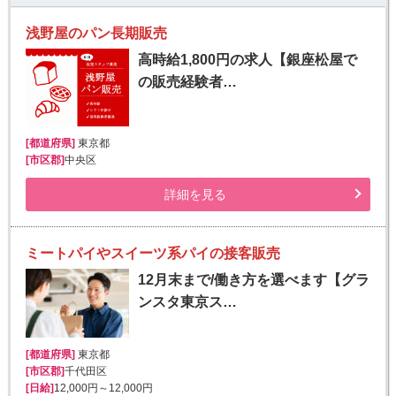
浅野屋のパン長期販売
高時給1,800円の求人【銀座松屋で
の販売経験者…
[都道府県]
東京都
[市区郡]
中央区
詳細を見る
ミートパイやスイーツ系パイの接客販売
12月末まで/働き方を選べます【グラ
ンスタ東京ス…
[都道府県]
東京都
[市区郡]
千代田区
[日給]
12,000円～12,000円