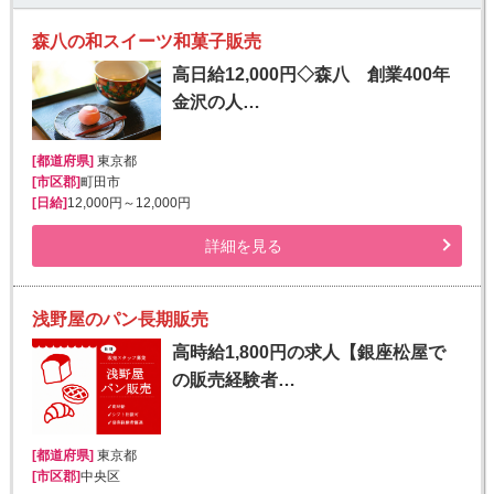
森八の和スイーツ和菓子販売
高日給12,000円◇森八 創業400年
金沢の人…
[都道府県]
東京都
[市区郡]
町田市
[日給]
12,000円～12,000円
詳細を見る
浅野屋のパン長期販売
高時給1,800円の求人【銀座松屋で
の販売経験者…
[都道府県]
東京都
[市区郡]
中央区