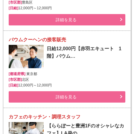
[市区郡]
豊島区
[日給]
12,000円～12,000円
詳細を見る
バウムクーヘンの接客販売
日給12,000円【赤羽エキュート 1
階】バウム…
[都道府県]
東京都
[市区郡]
北区
[日給]
12,000円～12,000円
詳細を見る
カフェのキッチン・調理スタッフ
【ららぽーと豊洲1Fのオシャレなカ
フェ】LA発の…