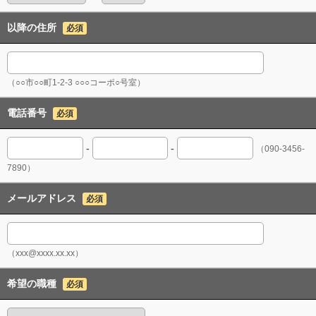
以降の住所
必須
（○○市○○町1-2-3 ○○○コーポ○号室）
電話番号
必須
-
-
（090-3456-
7890）
メールアドレス
必須
（xxx@xxxx.xx.xx）
希望の職種
必須