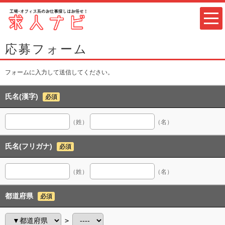
応募フォーム
フォームに入力して送信してください。
氏名(漢字)
必須
（姓）
（名）
氏名(フリガナ)
必須
（姓）
（名）
都道府県
必須
＞