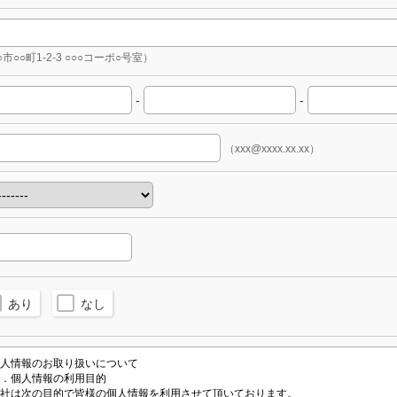
○市○○町1-2-3 ○○○コーポ○号室）
-
-
（xxx@xxxx.xx.xx）
あり
なし