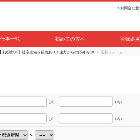
▼
お問合せ受付
仕事一覧
初めての方へ
登録拠点
【未経験OK】社宅完備＆補助あり！遠方からの応募もOK
応募フォーム
（姓）
（名）
（姓）
（名）
＞