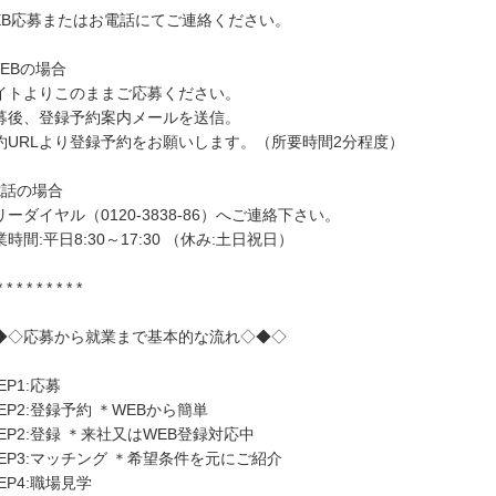
EB応募またはお電話にてご連絡ください。
WEBの場合
イトよりこのままご応募ください。
募後、登録予約案内メールを送信。
約URLより登録予約をお願いします。（所要時間2分程度）
電話の場合
リーダイヤル（0120-3838-86）へご連絡下さい。
業時間:平日8:30～17:30 （休み:土日祝日）
* * * * * * * * *
◆◇応募から就業まで基本的な流れ◇◆◇
EP1:応募
TEP2:登録予約 ＊WEBから簡単
TEP2:登録 ＊来社又はWEB登録対応中
TEP3:マッチング ＊希望条件を元にご紹介
EP4:職場見学