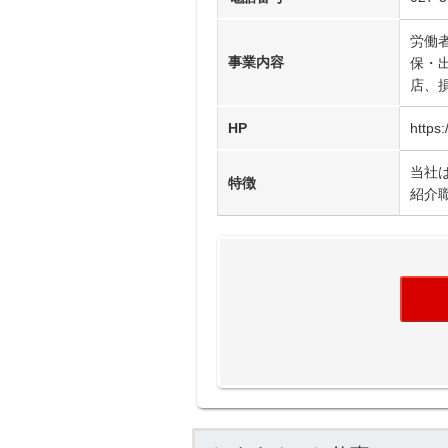
労働
事業内容
保・
店、
HP
https:
当社
特徴
紹介