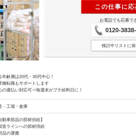
この仕事に応
お電話でも応募で
0120-3838
検討中リストに保
年齢層は20代・30代中心！
業種転職もサポートします
心の週払い対応可⇒毎週末がプチ給料日に！
造・工場・倉庫
自動車部品の部材供給】
製造ラインへの部材供給
部品の運搬