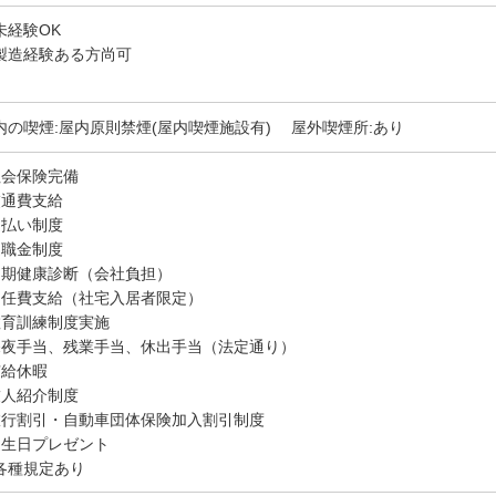
未経験OK
製造経験ある方尚可
内の喫煙:屋内原則禁煙(屋内喫煙施設有) 屋外喫煙所:あり
社会保険完備
交通費支給
週払い制度
退職金制度
定期健康診断（会社負担）
赴任費支給（社宅入居者限定）
教育訓練制度実施
深夜手当、残業手当、休出手当（法定通り）
有給休暇
友人紹介制度
旅行割引・自動車団体保険加入割引制度
誕生日プレゼント
各種規定あり