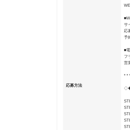
W
■
サ
応
予
■
フ
営
* * 
応募方法
◇
ST
S
S
S
ST