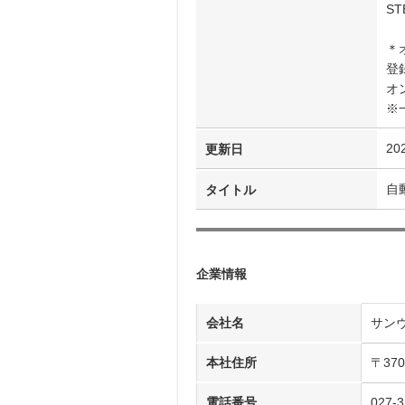
ST
＊
登
オ
※
20
更新日
自
タイトル
企業情報
会社名
サン
本社住所
〒37
電話番号
027-3