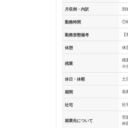
別
月収例・内訳
①6
勤務時間
【
勤務形態備考
休
休憩
残
残業
※
土
休日・休暇
長
期間
社
社宅
空
就業先について
外