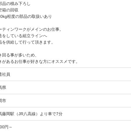
部品の積み下ろし
空箱の回収
10kg程度の部品の取扱いあり
ーティンワークがメインのお仕事。
造をしている組立ラインへ
品を供給して行って頂きます。
き回る事が多いため、
きがあるお仕事が好きな方にオススメです。
遣社員
馬県
岡市
馬藤岡駅（JR八高線）より車で7分
400円～