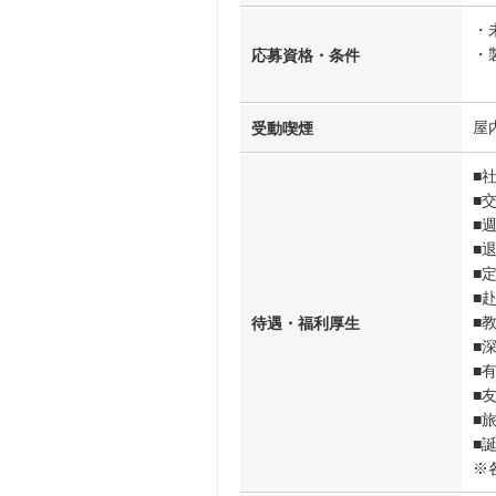
・
・
応募資格・条件
屋
受動喫煙
■
■
■
■
■
■
■
待遇・福利厚生
■
■
■
■
■
※