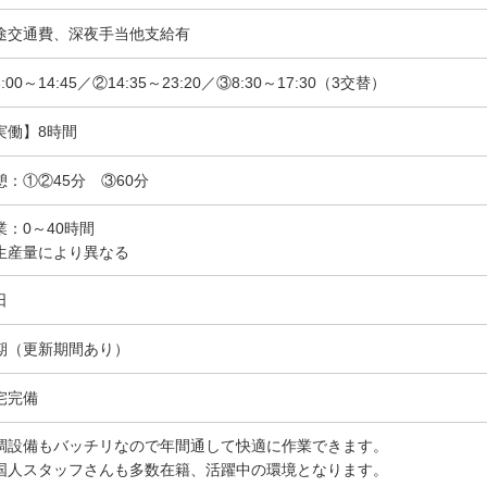
途交通費、深夜手当他支給有
:00～14:45／②14:35～23:20／③8:30～17:30（3交替）
実働】8時間
憩：①②45分 ③60分
業：0～40時間
生産量により異なる
日
期（更新期間あり）
宅完備
調設備もバッチリなので年間通して快適に作業できます。
国人スタッフさんも多数在籍、活躍中の環境となります。