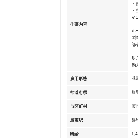
・
・
※
仕事内容
ル
製
部
歩
動
派
雇用形態
群
都道府県
藤
市区町村
群
最寄駅
1,
時給