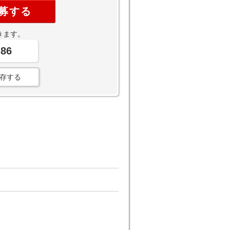
募する
きます。
-86
存する