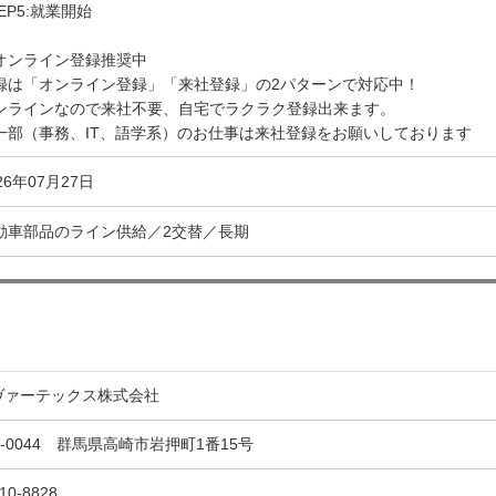
EP5:就業開始
オンライン登録推奨中
録は「オンライン登録」「来社登録」の2パターンで対応中！
ンラインなので来社不要、自宅でラクラク登録出来ます。
一部（事務、IT、語学系）のお仕事は来社登録をお願いしております
26年07月27日
動車部品のライン供給／2交替／長期
ヴァーテックス株式会社
0-0044 群馬県高崎市岩押町1番15号
10-8828