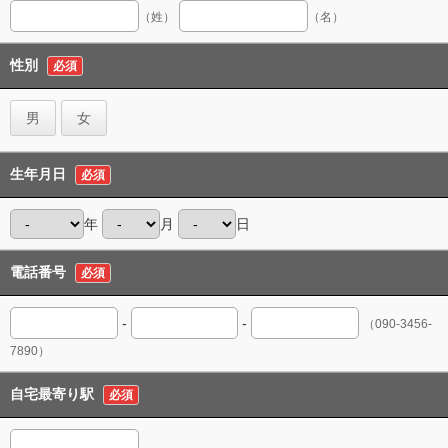
（姓）
（名）
性別
必須
男
女
生年月日
必須
年
月
日
電話番号
必須
-
-
（090-3456-
7890）
自宅最寄り駅
必須