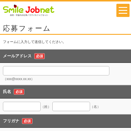
応募フォーム
フォームに入力して送信してください。
メールアドレス
必須
（xxx@xxxx.xx.xx）
氏名
必須
（姓）
（名）
フリガナ
必須