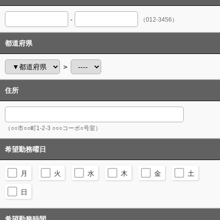
-
（012-3456）
都道府県
＞
住所
（○○市○○町1-2-3 ○○○コーポ○号室）
希望勤務曜日
月
火
水
木
金
土
日
希望勤務時間