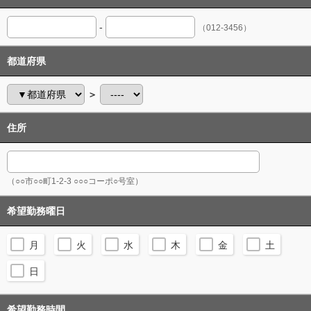
-
（012-3456）
都道府県
＞
住所
（○○市○○町1-2-3 ○○○コーポ○号室）
希望勤務曜日
月
火
水
木
金
土
日
希望勤務時間