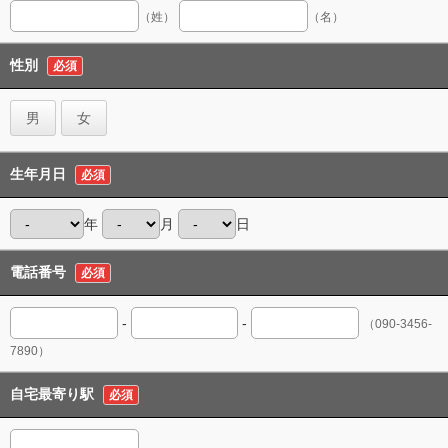
（姓）
（名）
性別
必須
男
女
生年月日
必須
年
月
日
電話番号
必須
-
-
（090-3456-
7890）
自宅最寄り駅
必須