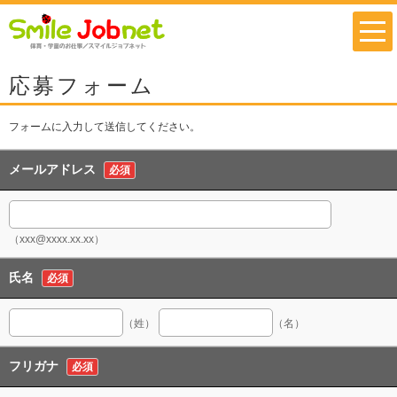
応募フォーム
フォームに入力して送信してください。
メールアドレス
必須
（xxx@xxxx.xx.xx）
氏名
必須
（姓）
（名）
フリガナ
必須