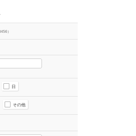
。
3456）
日
その他