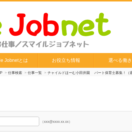
le Jobnetとは
お役立ち情報
選べる働き
P
仕事検索
仕事一覧
チャイルドほーむ小田井園 パート保育士募集！（
（xxx@xxxx.xx.xx）