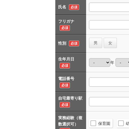
氏名
必須
フリガナ
必須
男
女
性別
必須
生年月日
年
必須
電話番号
必須
自宅最寄り駅
必須
実務経験（複
保育園
数選択可）