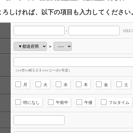
よろしければ、以下の項目も入力してください
-
（012-
＞
（○○市○○町1-2-3 ○○○コーポ○号室）
月
火
水
木
金
土
特になし
午前中
午後
フルタイム