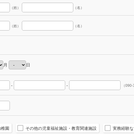
（姓）
（名）
（姓）
（名）
月
日
-
-
（090-
幼稚園
その他の児童福祉施設・教育関連施設
実務経験な