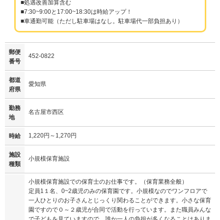
■処遇改善加算含む
■7:30~9:00と17:00~18:30は時給アップ！
■車通勤可能（ただし駐車場はなし。駐車場代一部負担あり）
郵便
452-0822
番号
都道
愛知県
府県
勤務
名古屋市西区
地
1,220円～1,270円
時給
施設
小規模保育施設
種類
小規模保育施設での保育士のお仕事です。（保育業務全般）
定員1１名、0~2歳児のみの保育園です。小規模なのでワンフロアで
一人ひとりのお子さんとじっくり関わることができます。小さな保育
園ですので０～２歳児が合同で活動を行っています。また職員みんな
で子どもを見ていますので、誰か一人の負担が多くなることはありま