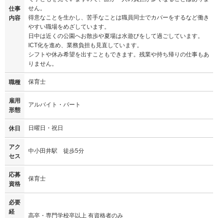
せん。
仕事
得意なことを生かし、苦手なことは職員同士でカバーをするなど働き
内容
やすい職場をめざしています。
日中は近くの公園へお散歩や夏場は水遊びをして過ごしています。
ICT化を進め、業務負担も見直しています。
シフトや休み希望を出すこともできます。残業や持ち帰りの仕事もあ
りません。
保育士
職種
雇用
アルバイト・パート
形態
日曜日・祝日
休日
アク
中小田井駅 徒歩5分
セス
応募
保育士
資格
必要
経
高卒・専門学校卒以上 有資格者のみ