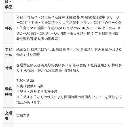
験・
学歴
年齢不問 新卒・第二新卒活躍中 未経験者OK 経験者活躍中 フリータ
ー活躍中 主婦・主夫活躍中 シニア活躍中 ブランク活躍中 WワークO
K 子育てママ活躍中 午前のみOK 午後のみOK 夕方～OK 平日のみOK
特長
週2～OK 週3～OK 週4～OK 時間・曜日相談可能 シフト制勤務 固定
時間勤務可能 扶養内勤務OK
残業なし 残業ほぼなし 服装自由 車・バイク通勤可 休み希望が出せる
アピ
働きやすい職場
ール
交通費全額支給 有給取得実績あり 研修制度あり 社員登用あり 昇給あ
待遇
り 社会保険・雇用保険完備 雇用保険加入
7:30~18:30
※実務労働８時間
勤務
※早番・遅番できる方優遇
時間
※在籍する子どもの状況により開園時間の範囲内でシフトを変動する
場合があります。
交通
実費精算
費