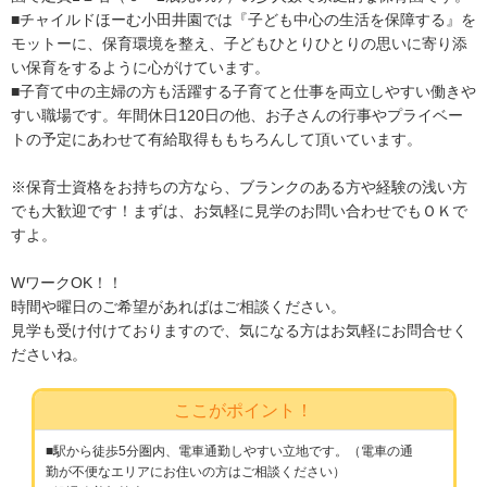
■チャイルドほーむ小田井園では『子ども中心の生活を保障する』を
モットーに、保育環境を整え、子どもひとりひとりの思いに寄り添
い保育をするように心がけています。
■子育て中の主婦の方も活躍する子育てと仕事を両立しやすい働きや
すい職場です。年間休日120日の他、お子さんの行事やプライベー
トの予定にあわせて有給取得ももちろんして頂いています。
※保育士資格をお持ちの方なら、ブランクのある方や経験の浅い方
でも大歓迎です！まずは、お気軽に見学のお問い合わせでもＯＫで
すよ。
WワークOK！！
時間や曜日のご希望があればはご相談ください。
見学も受け付けておりますので、気になる方はお気軽にお問合せく
ださいね。
ここがポイント！
■駅から徒歩5分圏内、電車通勤しやすい立地です。（電車の通
勤が不便なエリアにお住いの方はご相談ください）