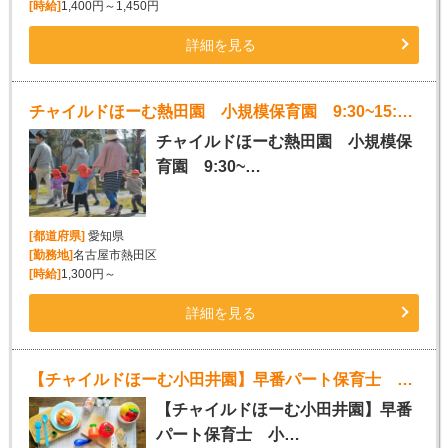
[時給]
1,400円～1,450円
詳細を見る
チャイルドほーむ熱田園 小規模保育園 9:30~15:30 週3~5日ＯＫ
チャイルドほーむ熱田園 小規模保
育園 9:30~…
[都道府県]
愛知県
[勤務地]
名古屋市熱田区
[時給]
1,300円～
詳細を見る
【チャイルドほーむ小田井園】早番パート保育士 小規模保育園
【チャイルドほーむ小田井園】早番
パート保育士 小…