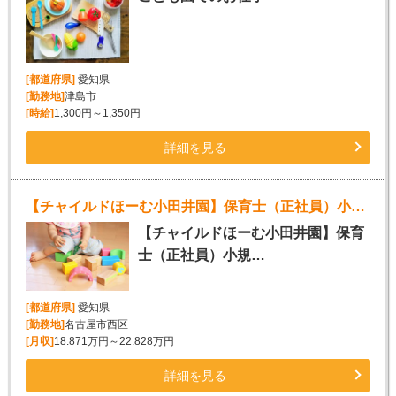
[都道府県]
愛知県
[勤務地]
津島市
[時給]
1,300円～1,350円
詳細を見る
【チャイルドほーむ小田井園】保育士（正社員）小規模保育園
【チャイルドほーむ小田井園】保育
士（正社員）小規…
[都道府県]
愛知県
[勤務地]
名古屋市西区
[月収]
18.871万円～22.828万円
詳細を見る