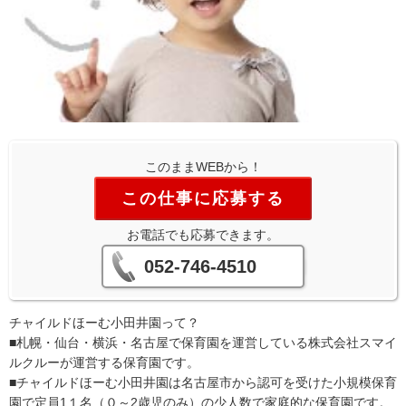
このままWEBから！
この仕事に応募する
お電話でも応募できます。
052-746-4510
チャイルドほーむ小田井園って？
■札幌・仙台・横浜・名古屋で保育園を運営している株式会社スマイ
ルクルーが運営する保育園です。
■チャイルドほーむ小田井園は名古屋市から認可を受けた小規模保育
園で定員1１名（０～2歳児のみ）の少人数で家庭的な保育園です。