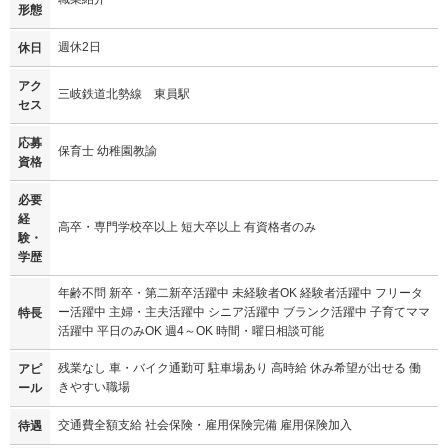
形態
週休2日
休日
アク
三岐鉄道北勢線 東員駅
セス
応募
保育士 幼稚園教諭
資格
必要
経
高卒・専門学校卒以上 短大卒以上 有資格者のみ
験・
学歴
年齢不問 新卒・第二新卒活躍中 未経験者OK 経験者活躍中 フリータ
ー活躍中 主婦・主夫活躍中 シニア活躍中 ブランク活躍中 子育てママ
特長
活躍中 平日のみOK 週4～OK 時間・曜日相談可能
残業なし 車・バイク通勤可 駐車場あり 高時給 休み希望が出せる 働
アピ
きやすい職場
ール
交通費全額支給 社会保険・雇用保険完備 雇用保険加入
待遇