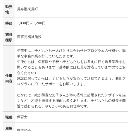
勤務
員弁郡東員町
地
1,030円～1,200円
時給
施設
障害児福祉施設
種類
午前中は、子どもたち一人ひとりに合わせたプログラムの作成や、簡
単な事務作業を行っていただきます。
午後からは、保育園や学校へ子どもたちをお迎えに行く送迎業務をお
願いすることもあります（基本的には社員が対応していますのでご安
心ください）。
仕事
施設に戻ってからは、子どもたちが安心して活動できるよう、個別プ
内容
ログラムに沿ったサポートをお願いします。
なかには、絵が得意なお子さんが市の広報に起用されたデザインを描
くなど、才能を発揮する場面も多くあります。子どもたちの成長を間
近で感じられる、やりがいのあるお仕事です。
保育士
職種
雇用
職業紹介