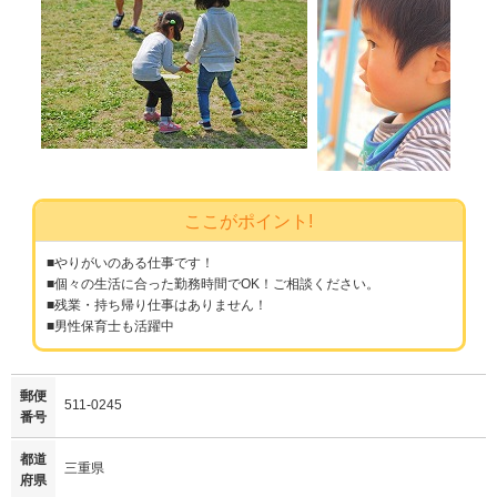
ここがポイント!
■やりがいのある仕事です！
■個々の生活に合った勤務時間でOK！ご相談ください。
■残業・持ち帰り仕事はありません！
■男性保育士も活躍中
郵便
511-0245
番号
都道
三重県
府県