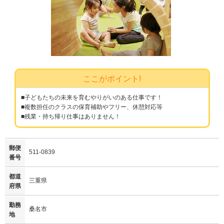
ここがポイント!
■子どもたちの未来を育むやりがいのある仕事です！
■複数担任のクラスの保育補助やフリー、休憩対応等
■残業・持ち帰り仕事はありません！
郵便
511-0839
番号
都道
三重県
府県
勤務
桑名市
地