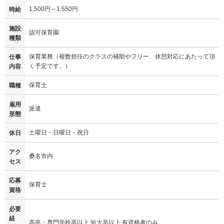
1,500円～1,550円
時給
施設
認可保育園
種類
保育業務（複数担任のクラスの補助やフリー、休憩対応にあたって頂
仕事
く予定です。）
内容
保育士
職種
雇用
派遣
形態
土曜日・日曜日・祝日
休日
アク
桑名市内
セス
応募
保育士
資格
必要
経
高卒・専門学校卒以上 短大卒以上 有資格者のみ