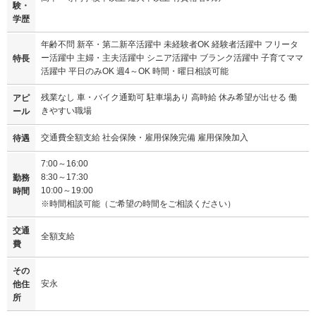
験・
学歴
年齢不問 新卒・第二新卒活躍中 未経験者OK 経験者活躍中 フリータ
ー活躍中 主婦・主夫活躍中 シニア活躍中 ブランク活躍中 子育てママ
特長
活躍中 平日のみOK 週4～OK 時間・曜日相談可能
残業なし 車・バイク通勤可 駐車場あり 高時給 休み希望が出せる 働
アピ
きやすい職場
ール
交通費全額支給 社会保険・雇用保険完備 雇用保険加入
待遇
7:00～16:00
8:30～17:30
勤務
10:00～19:00
時間
※時間相談可能（ご希望の時間をご相談ください）
交通
全額支給
費
その
安永
他住
所