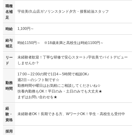
職種
宇佐美/久山店ガソリンスタンド夕方・接客給油スタッフ
名補
足
1,100円～
時給
給与
時給1150円～ ※18歳未満と高校生は時給1100円～
補足
未経験者歓迎！丁寧な研修で安心スタート♪宇佐美でバイトデビュー
リー
しませんか？
ド
17:00～22:00の間で1日4～5時間で相談OK♪
週2日～のシフト制です☆
勤務
勤務時間や曜日はお気軽にご相談してくださいね☆
時間
扶養内勤務もOK！平日のみ・土日のみでも大丈夫★
まずはお問い合わせを★
経
未経験者OK！長期できる方、WワークOK！学生・高校生も受付中
験・
資格
採用