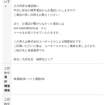
いて
入力内容を確認後に
＞
平日に担当の携帯電話からお電話いたしますので
ご都合の良い日程をお教えください。
また、お電話が繋がらなかった場合には
uos-saiyo@rpms.jp から
メールをお送りさせていただきます。
この求人は株式会社ユーオーエスによる職業紹介です。
ご応募いただいた後は、ユーオーエスからご連絡を差し上げます。
ご紹介先と直接雇用です。
担当／九州支店 福岡北エリア
こだ
わり
選
車通勤OK バイク通勤OK
択
職場
環境
こだ
わり