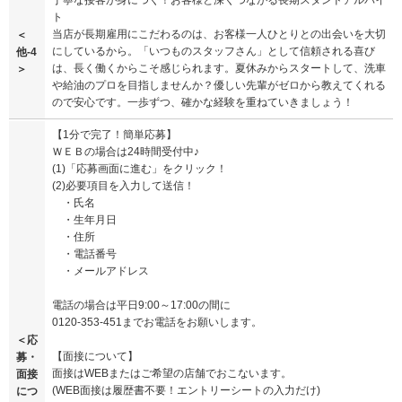
丁寧な接客が身につく！お客様と深くつながる長期スタンドアルバイ
ト
当店が長期雇用にこだわるのは、お客様一人ひとりとの出会いを大切
＜
にしているから。「いつものスタッフさん」として信頼される喜び
他-4
は、長く働くからこそ感じられます。夏休みからスタートして、洗車
＞
や給油のプロを目指しませんか？優しい先輩がゼロから教えてくれる
ので安心です。一歩ずつ、確かな経験を重ねていきましょう！
【1分で完了！簡単応募】
ＷＥＢの場合は24時間受付中♪
(1)「応募画面に進む」をクリック！
(2)必要項目を入力して送信！
・氏名
・生年月日
・住所
・電話番号
・メールアドレス
電話の場合は平日9:00～17:00の間に
0120-353-451までお電話をお願いします。
＜応
【面接について】
募・
面接はWEBまたはご希望の店舗でおこないます。
面接
(WEB面接は履歴書不要！エントリーシートの入力だけ)
につ