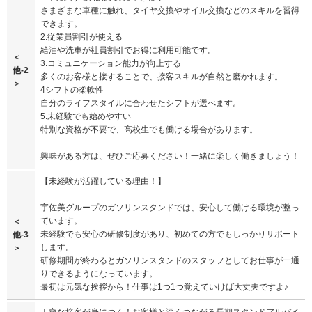
さまざまな車種に触れ、タイヤ交換やオイル交換などのスキルを習得
できます。
2.従業員割引が使える
給油や洗車が社員割引でお得に利用可能です。
＜
3.コミュニケーション能力が向上する
他-2
多くのお客様と接することで、接客スキルが自然と磨かれます。
＞
4シフトの柔軟性
自分のライフスタイルに合わせたシフトが選べます。
5.未経験でも始めやすい
特別な資格が不要で、高校生でも働ける場合があります。
興味がある方は、ぜひご応募ください！一緒に楽しく働きましょう！
【未経験が活躍している理由！】
宇佐美グループのガソリンスタンドでは、安心して働ける環境が整っ
ています。
＜
未経験でも安心の研修制度があり、初めての方でもしっかりサポート
他-3
します。
＞
研修期間が終わるとガソリンスタンドのスタッフとしてお仕事が一通
りできるようになっています。
最初は元気な挨拶から！仕事は1つ1つ覚えていけば大丈夫ですよ♪