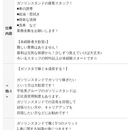
ガソリンスタンドの接客スタッフ！
■車の誘導
■給油・窓拭き
■簡単な清掃
■洗車 など
仕事
業務全般をお願いします！
内容
【未経験者大歓迎♪】
難しい業務はありません！
最初は元気な挨拶から！少しずつ覚えていけば大丈夫♪
今いるスタッフの90%以上が未経験スタートです☆
【ガソスタで稼ぐ＆成長する！】
ガソリンスタンドでガッツリ稼ぎたい
という方は大歓迎です！
＜
宇佐美グループのガソリンスタンドは、
他-1
正社員登用制度もあります。
＞
ガソリンスタンドでの店長を目指して
頑張りたい方や、キャリアアップを
目指したい方などにお勧めです！
ガソリンスタンドで働く5つのメリット
1.車に関する知識が身につきます！