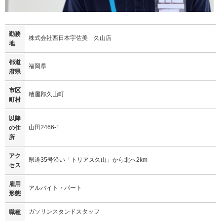
勤務
株式会社西日本宇佐美 久山店
地
都道
福岡県
府県
市区
糟屋郡久山町
町村
以降
山田2466-1
の住
所
アク
県道35号沿い「トリアス久山」から北へ2km
セス
雇用
アルバイト・パート
形態
ガソリンスタンドスタッフ
職種