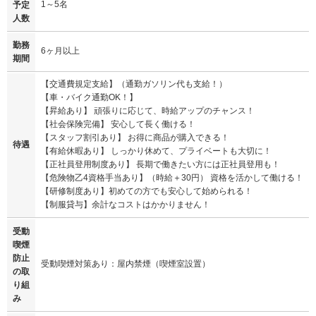
1～5名
予定
人数
勤務
6ヶ月以上
期間
【交通費規定支給】（通勤ガソリン代も支給！）
【車・バイク通勤OK！】
【昇給あり】 頑張りに応じて、時給アップのチャンス！
【社会保険完備】 安心して長く働ける！
【スタッフ割引あり】 お得に商品が購入できる！
待遇
【有給休暇あり】 しっかり休めて、プライベートも大切に！
【正社員登用制度あり】 長期で働きたい方には正社員登用も！
【危険物乙4資格手当あり】（時給＋30円） 資格を活かして働ける！
【研修制度あり】初めての方でも安心して始められる！
【制服貸与】余計なコストはかかりません！
受動
喫煙
防止
受動喫煙対策あり：屋内禁煙（喫煙室設置）
の取
り組
み