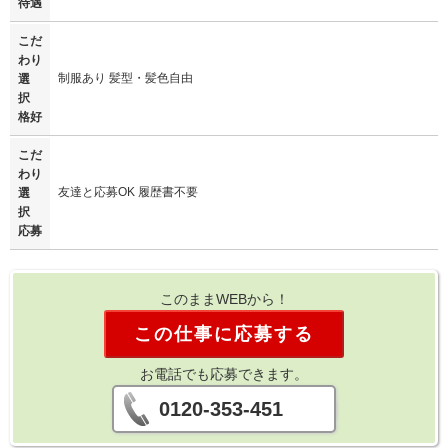
待遇
こだ
わり
制服あり 髪型・髪色自由
選
択
格好
こだ
わり
友達と応募OK 履歴書不要
選
択
応募
このままWEBから！
この仕事に応募する
お電話でも応募できます。
0120-353-451