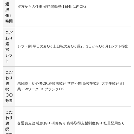
選
夕方からの仕事 短時間勤務(1日4h以内OK)
択
働く
時間
こだ
わり
選
シフト制 平日のみOK 土日祝のみOK 週2、3日からOK 月1シフト提出
択
シフ
ト
こだ
わり
未経験・初心者OK 経験者歓迎 学歴不問 高校生歓迎 大学生歓迎 副
選
業・WワークOK ブランクOK
択
〇〇
歓迎
こだ
わり
交通費支給 社割あり 研修あり 資格取得支援制度あり 社員登用あり
選
択