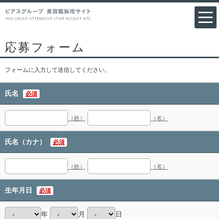
応募フォーム
フォームに入力して送信してください。
氏名
必須
（姓）
（名）
氏名（カナ）
必須
（姓）
（名）
生年月日
必須
年
月
日