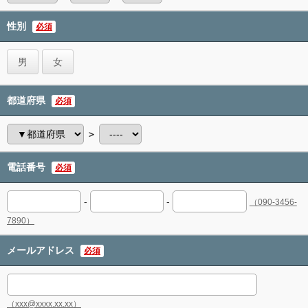
性別
必須
男
女
都道府県
必須
＞
電話番号
必須
-
-
（090-3456-
7890）
メールアドレス
必須
（xxx@xxxx.xx.xx）