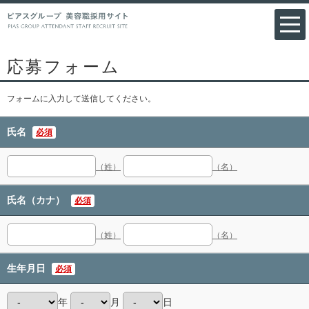
応募フォーム
フォームに入力して送信してください。
氏名
必須
（姓）
（名）
氏名（カナ）
必須
（姓）
（名）
生年月日
必須
年
月
日