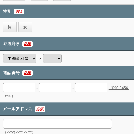
性別
必須
男
女
都道府県
必須
＞
電話番号
必須
-
-
（090-3456-
7890）
メールアドレス
必須
（xxx@xxxx.xx.xx）