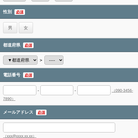
性別
必須
男
女
都道府県
必須
＞
電話番号
必須
-
-
（090-3456-
7890）
メールアドレス
必須
（xxx@xxxx.xx.xx）