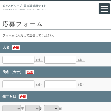
応募フォーム
フォームに入力して送信してください。
氏名
必須
（姓）
（名）
氏名（カナ）
必須
（姓）
（名）
生年月日
必須
年
月
日