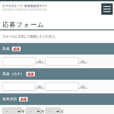
応募フォーム
フォームに入力して送信してください。
氏名
必須
（姓）
（名）
氏名（カナ）
必須
（姓）
（名）
生年月日
必須
年
月
日