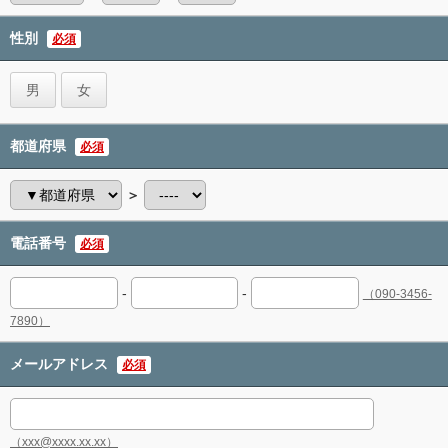
性別
必須
男
女
都道府県
必須
＞
電話番号
必須
-
-
（090-3456-
7890）
メールアドレス
必須
（xxx@xxxx.xx.xx）