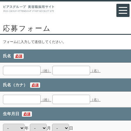
応募フォーム
フォームに入力して送信してください。
氏名
必須
（姓）
（名）
氏名（カナ）
必須
（姓）
（名）
生年月日
必須
年
月
日