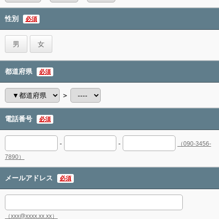
性別
必須
男
女
都道府県
必須
＞
電話番号
必須
-
-
（090-3456-
7890）
メールアドレス
必須
（xxx@xxxx.xx.xx）