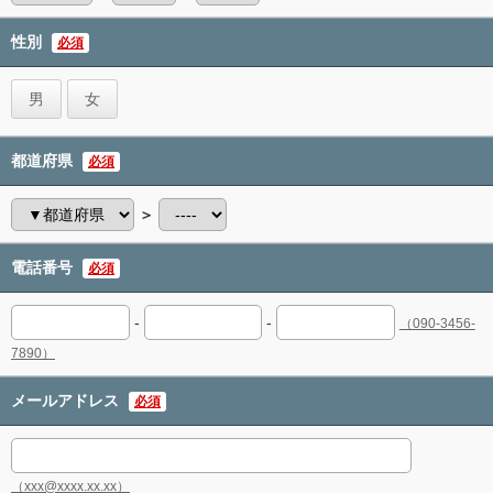
性別
必須
男
女
都道府県
必須
＞
電話番号
必須
-
-
（090-3456-
7890）
メールアドレス
必須
（xxx@xxxx.xx.xx）