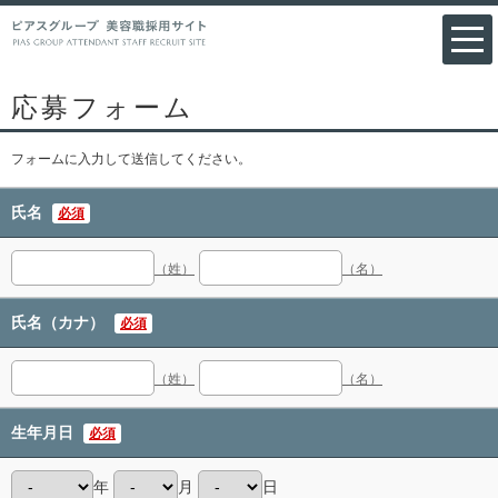
応募フォーム
フォームに入力して送信してください。
氏名
必須
（姓）
（名）
氏名（カナ）
必須
（姓）
（名）
生年月日
必須
年
月
日