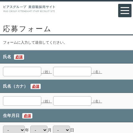
応募フォーム
フォームに入力して送信してください。
氏名
必須
（姓）
（名）
氏名（カナ）
必須
（姓）
（名）
生年月日
必須
年
月
日