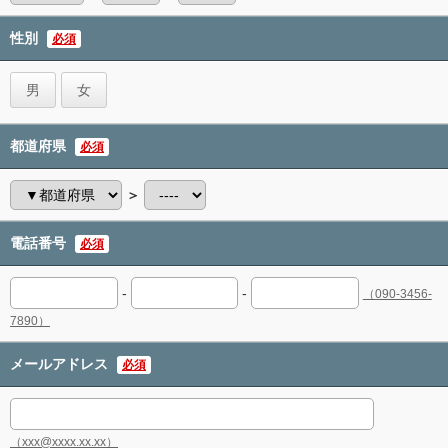
性別
必須
男
女
都道府県
必須
＞
電話番号
必須
-
-
（090-3456-
7890）
メールアドレス
必須
（xxx@xxxx.xx.xx）