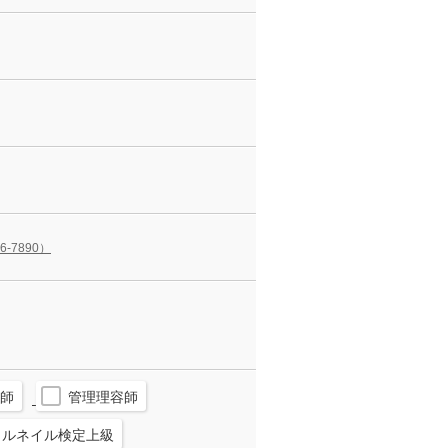
56-7890）
師
管理理容師
ェルネイル検定上級