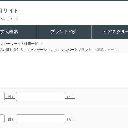
求人検索
ブランド紹介
ピアスグル
カバーマークの仕事一覧
理想の肌を適える ファンデーションのエキスパートブランド
応募フォーム
（姓）
（名）
（姓）
（名）