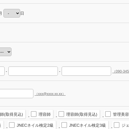
月
日
-
-
（090-34
（xxx@xxxx.xx.xx）
師(取得見込)
理容師
理容師(取得見込)
管理美容
級
JNECネイル検定2級
JNECネイル検定3級
ジ