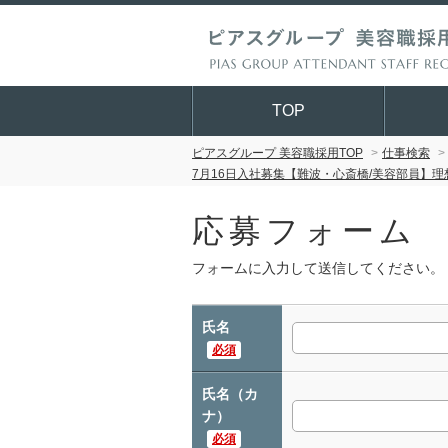
TOP
ピアスグループ 美容職採用TOP
仕事検索
7月16日入社募集【難波・心斎橋/美容部員】
応募フォーム
フォームに入力して送信してください。
氏名
必須
氏名（カ
ナ）
必須