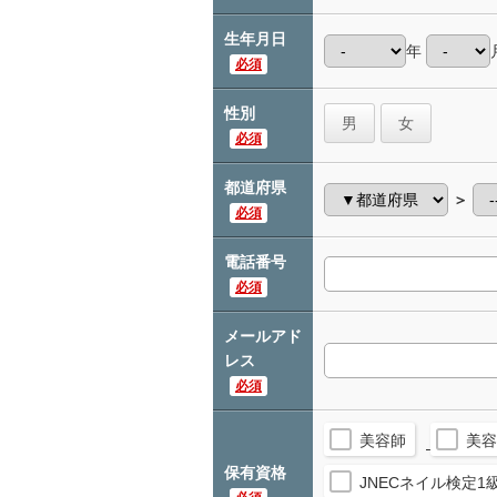
生年月日
年
必須
性別
男
女
必須
都道府県
＞
必須
電話番号
必須
メールアド
レス
必須
美容師
美容
保有資格
JNECネイル検定1