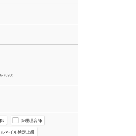
56-7890）
師
管理理容師
ェルネイル検定上級