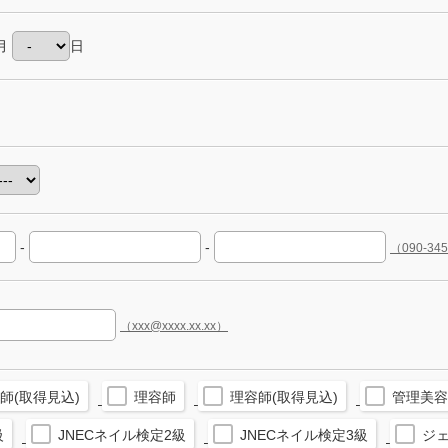
月
日
-
-
（090-34
（xxx@xxxx.xx.xx）
師(取得見込)
理容師
理容師(取得見込)
管理美容
級
JNECネイル検定2級
JNECネイル検定3級
ジ