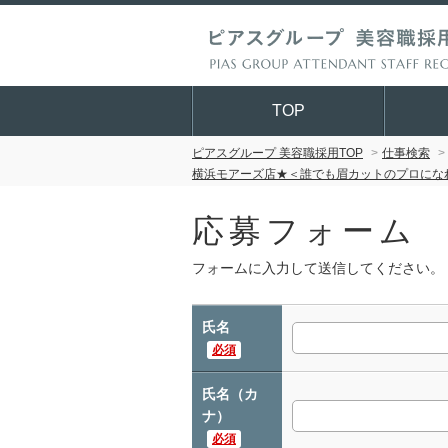
TOP
ピアスグループ 美容職採用TOP
仕事検索
横浜モアーズ店★＜誰でも眉カットのプロになれ
応募フォーム
フォームに入力して送信してください。
氏名
必須
氏名（カ
ナ）
必須