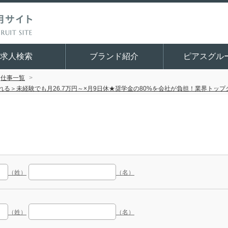
求人検索
ブランド紹介
ピアスグル
仕事一覧
る＞未経験でも月26.7万円～×月9日休★奨学金の80%を会社が負担！業界トッ
（姓）
（名）
（姓）
（名）