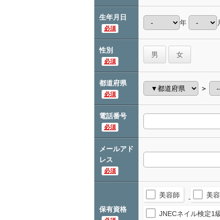
生年月日
年
必須
性別
男
女
必須
都道府県
＞
必須
電話番号
必須
メールアド
レス
必須
美容師
美容
保有資格
JNECネイル検定1