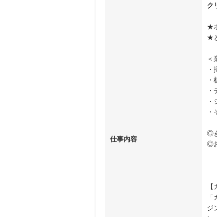
ク
★
★
＜
・
・
・
・
・
◎
仕事内容
◎
【
「
ジ