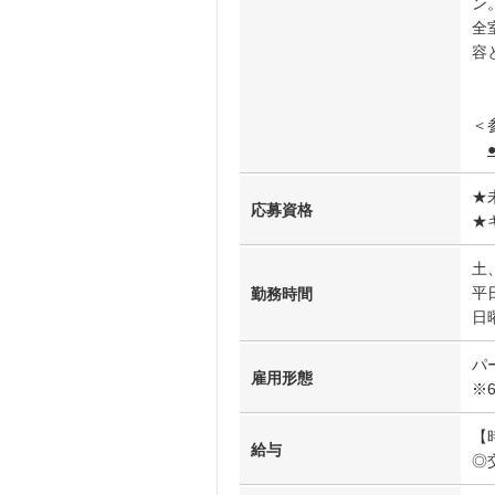
ン
全
容
＜
★
応募資格
★
土
平
勤務時間
日
パ
雇用形態
※
【
給与
◎