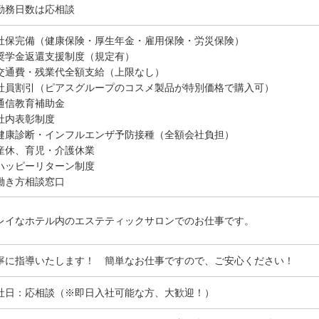
勤務日数は応相談
社保完備（健康保険・厚生年金・雇用保険・労災保険）
奨学金返還支援制度（規定有）
交通費・残業代全額支給（上限なし）
社員割引（ピアスグループのコスメ製品が特別価格で購入可）
通信教育補助金
社内表彰制度
健康診断・インフルエンザ予防接種（全額会社負担）
産休、育児・介護休業
ハッピーリターン制度
働き方相談窓口
レイなホテル内のエステティックサロンでのお仕事です。
寧に指導いたします！ 簡単なお仕事ですので、ご安心ください！
社日：応相談（※即日入社可能な方、大歓迎！）