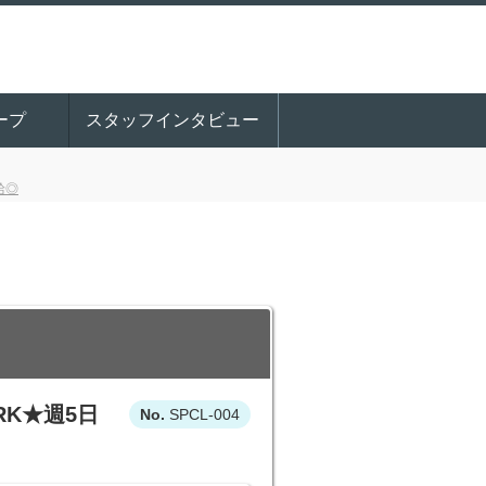
ープ
スタッフインタビュー
給◎
RK★週5日
SPCL-004