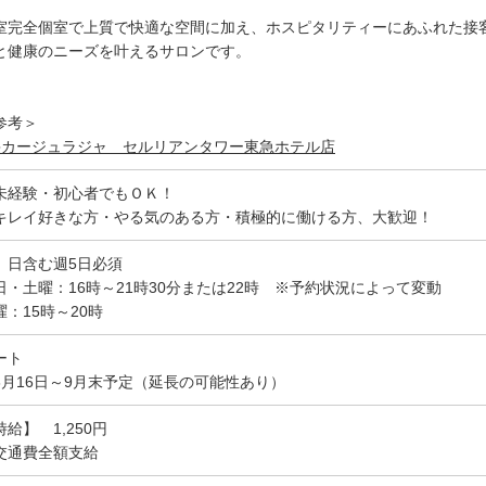
。
室完全個室で上質で快適な空間に加え、ホスピタリティーにあふれた接
と健康のニーズを叶えるサロンです。
参考＞
●カージュラジャ セルリアンタワー東急ホテル店
未経験・初心者でもＯＫ！
キレイ好きな方・やる気のある方・積極的に働ける方、大歓迎！
、日含む週5日必須
日・土曜：16時～21時30分または22時 ※予約状況によって変動
曜：15時～20時
ート
6月16日～9月末予定（延長の可能性あり）
時給】 1,250円
交通費全額支給