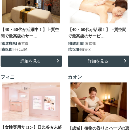
【40・50代が活躍！】上質空間
【40・50代が活躍中！】上質空
で最高級のサービ…
間で最高級のサー…
[都道府県]
東京都
[都道府県]
東京都
[市区郡]
渋谷区
[市区郡]
千代田区
詳細を見る
詳細を見る
フィニ
カオン
【女性専用サロン】日比谷★未経
【成城】植物の香りとハーブの恵