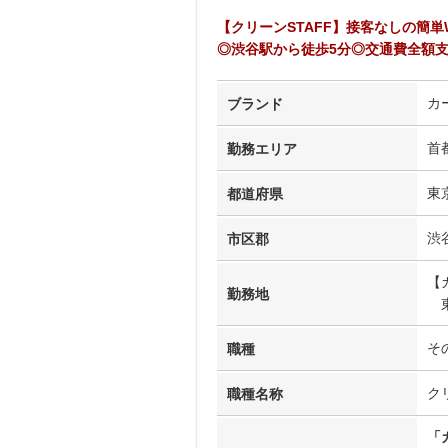
【クリーンSTAFF】接客なしの簡単
◎渋谷駅から徒歩5分◎交通費全額
カ
ブランド
首
勤務エリア
東
都道府県
渋
市区郡
【
勤務地
東
そ
職種
ク
職種名称
「