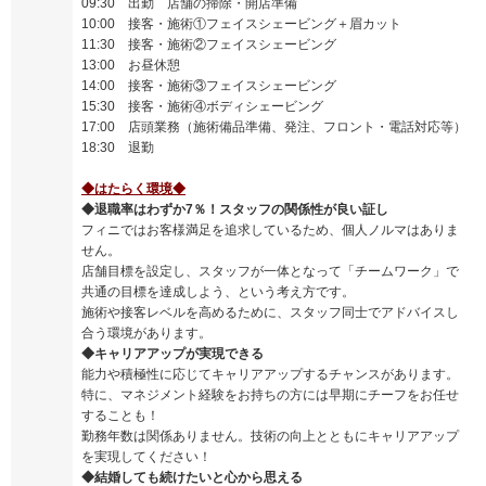
09:30 出勤 店舗の掃除・開店準備
10:00 接客・施術①フェイスシェービング＋眉カット
11:30 接客・施術②フェイスシェービング
13:00 お昼休憩
14:00 接客・施術③フェイスシェービング
15:30 接客・施術④ボディシェービング
17:00 店頭業務（施術備品準備、発注、フロント・電話対応等）
18:30 退勤
◆はたらく環境◆
◆退職率はわずか7％！スタッフの関係性が良い証し
フィニではお客様満足を追求しているため、個人ノルマはありま
せん。
店舗目標を設定し、スタッフが一体となって「チームワーク」で
共通の目標を達成しよう、という考え方です。
施術や接客レベルを高めるために、スタッフ同士でアドバイスし
合う環境があります。
◆キャリアアップが実現できる
能力や積極性に応じてキャリアアップするチャンスがあります。
特に、マネジメント経験をお持ちの方には早期にチーフをお任せ
することも！
勤務年数は関係ありません。技術の向上とともにキャリアアップ
を実現してください！
◆結婚しても続けたいと心から思える