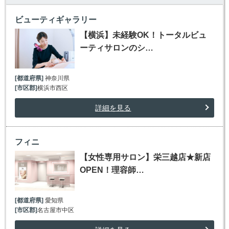
ビューティギャラリー
【横浜】未経験OK！トータルビュ
ーティサロンのシ…
[都道府県]
神奈川県
[市区郡]
横浜市西区
詳細を見る
フィニ
【女性専用サロン】栄三越店★新店
OPEN！理容師…
[都道府県]
愛知県
[市区郡]
名古屋市中区