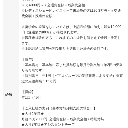
28万4000円～＋交通費全額＋残業代全額
※レディスシェービングスタッフ未経験の方は26.3万円～＋交通
費全額＋残業代全額
※奨学金の返還をしている方は、上記月給額に加えて最大12,000
円（返還額の80％）が補助されます。
※職種未経験の方も、これまでのご経験を踏まえて優遇・決定し
ます。
※上記月給は賞与分割受取りを選択した場合の金額です。
【賞与】
・基本賞与 基本給に応じた賞与額を毎月分割支給（年2回の受取
りも可能です）
・特別賞与 年1回（ピアスグループの業績状況により支給）※直
近の支給実績：15万円
【昇給】
給与
年1回（4月）
【ご入社後の実例（基本賞与分割支給の場合）】
★入社2年目★
月給29万2000円+交通費全額＋残業代全額＋特別賞与
★入社3年目★アシスタントチーフ