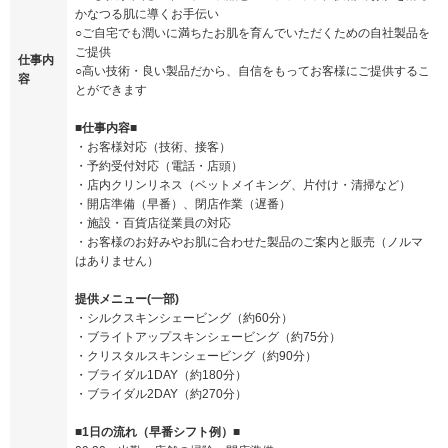
かなつる肌に導くお手伝い
○ご自宅でも潤いに満ちたお肌を育んでいただくための自社製品を
ご提供
仕事内
○高い技術・良い製品だから、自信をもってお客様にご提供するこ
容
とができます
■仕事内容■
・お客様対応（技術、接客）
・予約受付対応（電話・店頭）
・店内クリンリネス（ベットメイキング、片付け・清掃など）
・開店準備（早番）、閉店作業（遅番）
・施設・百貨店従業員の対応
・お客様のお好みやお肌に合わせた製品のご案内と販売（ノルマ
はありません）
提供メニュー(一部)
・シルクスキンシェービング（約60分）
・ブライトアップスキンシェービング（約75分）
・クリスタルスキンシェービング（約90分）
・ブライダル1DAY（約180分）
・ブライダル2DAY（約270分）
■1日の流れ（早番シフト例）■