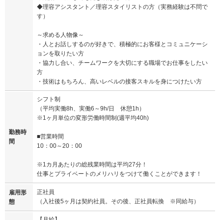
◆理容アシスタント／理容スタイリストの方（実務経験は不問で
す）
～求める人物像～
・人とお話しするのが好きで、積極的にお客様とコミュニケーシ
ョンを取りたい方
・協力し合い、チームワークを大切にする職場でお仕事をしたい
方
・技術はもちろん、高いレベルの接客スキルを身につけたい方
シフト制
（平均実働8h、実働6～9h/日 休憩1h）
※1ヶ月単位の変形労働時間制(週平均40h)
勤務時
■営業時間
間
10：00～20：00
※1カ月あたりの総残業時間は平均27分！
仕事とプライベートのメリハリをつけて働くことができます！
正社員
雇用形
（入社後5ヶ月は契約社員。その後、正社員転換 ※同給与）
態
【月給】