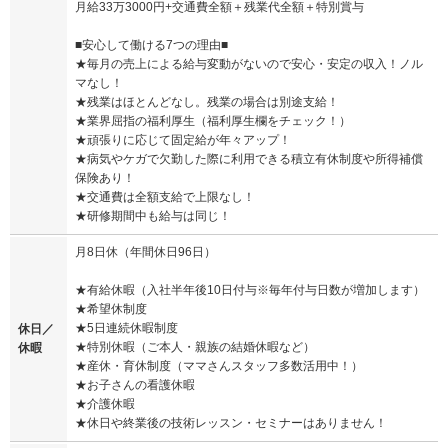
月給33万3000円+交通費全額＋残業代全額＋特別賞与
■安心して働ける7つの理由■
★毎月の売上による給与変動がないので安心・安定の収入！ノル
マなし！
★残業はほとんどなし。残業の場合は別途支給！
★業界屈指の福利厚生（福利厚生欄をチェック！）
★頑張りに応じて固定給が年々アップ！
★病気やケガで欠勤した際に利用できる積立有休制度や所得補償
保険あり！
★交通費は全額支給で上限なし！
★研修期間中も給与は同じ！
月8日休（年間休日96日）
★有給休暇（入社半年後10日付与※毎年付与日数が増加します）
★希望休制度
★5日連続休暇制度
休日／
★特別休暇（ご本人・親族の結婚休暇など）
休暇
★産休・育休制度（ママさんスタッフ多数活用中！）
★お子さんの看護休暇
★介護休暇
★休日や終業後の技術レッスン・セミナーはありません！