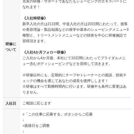
充実の研修・サポートであなたもシェービングのエキスパートに
なれます！
《入社時研修》
新卒入社の方は21日間、中途入社の方は20日間にわたって、接客
や美容理論・製品知識などの座学や基本のシェービングメニュー3
種類と、トリートメントメニューなどの技術を中心に研修施設で
習得頂きます。
研修に
ついて
《入社4か月フォロー研修》
ご入社から4か月後、本社にて10日間にわたってブライダルメニ
ュー含むボディシェービングなどを習得して頂きます。
※研修以外にも、定期的にチーフやトレーナーとの面談、技術チ
ェックの機会を通じてあなたの成長を後押しします！
※研修はすべて勤務時間内に行います。研修中も条件に変更はあ
りません。
ご相談に応じます
入社日
○「この仕事に応募する」ボタンからご応募
↓
○面接日をご調整
↓