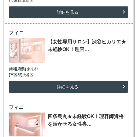
[市区郡]
豊島区
詳細を見る
フィニ
【女性専用サロン】渋谷ヒカリエ★
未経験OK！理容…
[都道府県]
東京都
[市区郡]
渋谷区
詳細を見る
フィニ
四条烏丸★未経験OK！理容師資格
を活かせる女性専…