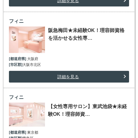
詳細を見る
フィニ
阪急梅田★未経験OK！理容師資格
を活かせる女性専…
[都道府県]
大阪府
[市区郡]
大阪市北区
詳細を見る
フィニ
【女性専用サロン】東武池袋★未経
験OK！理容師資…
[都道府県]
東京都