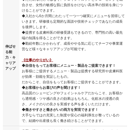
合させ、女性の敏感な肌に負担をかけない高水準の技術を身につ
けることができます。
◆入社から6か月間にわたって一つ一つ確実にメニューを習得して
いきます。研修後も定期的な面談や技術チェックであなたの成長
を後押しします。
◆提携する皮膚科医の研修受講もできるので、専門性の高い最先
端の知識を得ることができます。
◆勤続年数にかかわらず、成長ややる気に応じてチーフや事業運
伸ばせ
営など様々なキャリアアップが可能です。
る能
力・キ
《仕事のやりがい》
ャリア
◆自信をもってお客様にメニュー・製品をご提案できます！
アップ
お客様にご提供するメニュー・製品は提携する研究所や皮膚科医
が効果・効能を実証したもの。
だからこそ、自信をもってお客様にご提供することができます。
◆お客様からお喜びの声を聞けます！
高品質のシェービングやフェイシャルケアだからこそ、お客様か
ら透明感・ツヤ感の良さの効果はもちろん、化粧水の浸透の良
さ、メイクのりの良さを実感する声を多くいただけます。
◆働きやすさと働きがいの両方を実現できます！
大手ならではの充実した制度や安心の福利厚生が整っているの
で、結婚や出産後も長く働き続けることができます。