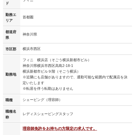
ド
勤務エ
首都圏
リア
都道府
神奈川県
県
横浜市西区
市区郡
フィニ 横浜店（そごう横浜新都市ビル）
神奈川県横浜市西区高島2-18-1
横浜新都市ビル９階（そごう横浜）
勤務地
※近隣にも店舗がありますので、通勤可能な範囲内で配属店を決
定いたします
※転居を伴う転勤はありません
シェービング（理容師）
職種
職種名
レディスシェービングスタッフ
称
理容師免許をお持ちの方限定の求人です。