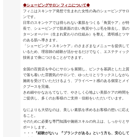
◆シェービングサロン フィニについて◆
フィニはスキンケア発想で生まれた女性の為のシェービングサロ
ンです。
日常のスキンケアでは得られない素肌をつくる「角質ケア」が特
長で、シェービングで肌表面の古い角質やうぶ毛を除去し、肌の
ターンオーバー（生まれ変わりの仕組み）を整え、透明感とツヤ
のある肌へ導きます。
「シェービング＋スキンケア」のさまざまなメニューを提供して
いるため、理容師の経験が活かせるだけでなく、エステティック
技術まで身につけることができます。
全国の百貨店を中心にサロンを展開し、ピンクを基調とした上質
で落ち着いた雰囲気のサロンで、ゆったりとリラックスしながら
施術を受けていただけるよう、プライベート感のある個室とメイ
クブースを完備。
きめ細やかなおもてなしで、やさしく心地よい美肌ケアの時間を
ご提供し、多くのお客様のご支持・信頼をいただいています。
なによりも大切なのは、美しい素肌を求めるお客様の想いに応え
ること。
そのために必要な専門知識や施術スキルの向上は、しっかりとサ
ポートします。
・・・『経験がない』『ブランクがある』という方も、安心して