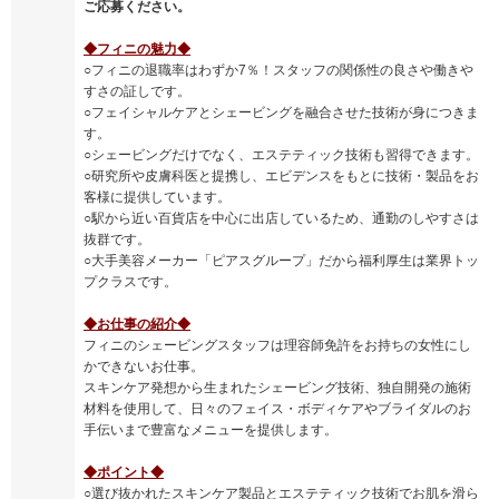
ご応募ください。
◆フィニの魅力◆
○フィニの退職率はわずか7％！スタッフの関係性の良さや働きや
すさの証しです。
○フェイシャルケアとシェービングを融合させた技術が身につきま
す。
○シェービングだけでなく、エステティック技術も習得できます。
○研究所や皮膚科医と提携し、エビデンスをもとに技術・製品をお
客様に提供しています。
○駅から近い百貨店を中心に出店しているため、通勤のしやすさは
抜群です。
○大手美容メーカー「ピアスグループ」だから福利厚生は業界トッ
プクラスです。
◆お仕事の紹介◆
フィニのシェービングスタッフは理容師免許をお持ちの女性にし
かできないお仕事。
スキンケア発想から生まれたシェービング技術、独自開発の施術
材料を使用して、日々のフェイス・ボディケアやブライダルのお
手伝いまで豊富なメニューを提供します。
◆ポイント◆
○選び抜かれたスキンケア製品とエステティック技術でお肌を滑ら