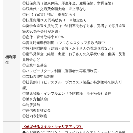
◎社保完備（健康保険、厚生年金、雇用保険、労災保険）
◎残業代・交通費全額支給 ※上限なし
◎住宅（家賃）補助 ※規定あり
◎転居費用20万円補助あり ※規定あり
◎奨学金返還支援制度（中途新卒問わず対象。完済まで毎月返還
額の80%を会社が返還）
◎産休・育休取得率100%
◎育児時短勤務制度 （ママさんスタッフ多数活躍中）
◎特別休暇制度（結婚・介護・お子さんの看護休暇など）
◎慶弔見舞金（結婚・出産・お子さんの入学祝い金、傷病・災害
福利厚
見舞金など）
生
◎企業年金基金
◎ハッピーリターン制度（退職者の再雇用制度）
◎異動希望申請制度
◎社員割引（ピアスグループのコスメ製品が特別価格で購入可
能）
◎健康診断・インフルエンザ予防接種 ※全額会社負担
◎働き方相談窓口
◎制服貸与
◎通信教育補助金
◎社内表彰制度
《伸ばせるスキル・キャリアアップ》
◆ただ剃るだけではなく、フェイシャルケアとシェービングを融