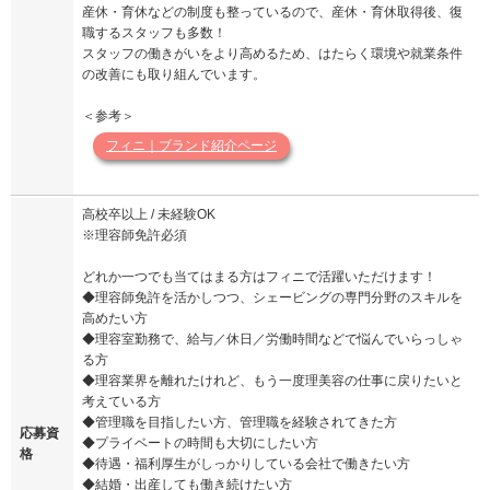
産休・育休などの制度も整っているので、産休・育休取得後、復
職するスタッフも多数！
スタッフの働きがいをより高めるため、はたらく環境や就業条件
の改善にも取り組んでいます。
＜参考＞
フィニ｜ブランド紹介ページ
高校卒以上 / 未経験OK
※理容師免許必須
どれか一つでも当てはまる方はフィニで活躍いただけます！
◆理容師免許を活かしつつ、シェービングの専門分野のスキルを
高めたい方
◆理容室勤務で、給与／休日／労働時間などで悩んでいらっしゃ
る方
◆理容業界を離れたけれど、もう一度理美容の仕事に戻りたいと
考えている方
◆管理職を目指したい方、管理職を経験されてきた方
応募資
◆プライベートの時間も大切にしたい方
格
◆待遇・福利厚生がしっかりしている会社で働きたい方
◆結婚・出産しても働き続けたい方