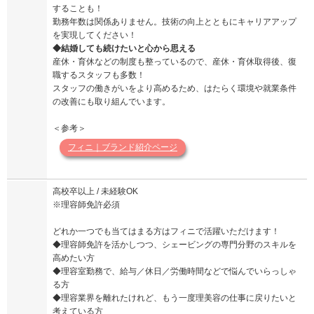
することも！
勤務年数は関係ありません。技術の向上とともにキャリアアップ
を実現してください！
◆結婚しても続けたいと心から思える
産休・育休などの制度も整っているので、産休・育休取得後、復
職するスタッフも多数！
スタッフの働きがいをより高めるため、はたらく環境や就業条件
の改善にも取り組んでいます。
＜参考＞
フィニ｜ブランド紹介ページ
高校卒以上 / 未経験OK
※理容師免許必須
どれか一つでも当てはまる方はフィニで活躍いただけます！
◆理容師免許を活かしつつ、シェービングの専門分野のスキルを
高めたい方
◆理容室勤務で、給与／休日／労働時間などで悩んでいらっしゃ
る方
◆理容業界を離れたけれど、もう一度理美容の仕事に戻りたいと
考えている方