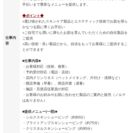
手伝いまで豊富なメニューを提供します。
◆ポイント◆
○選び抜かれたスキンケア製品とエステティック技術でお肌を滑ら
かなつる肌に導くお手伝い
○ご自宅でも潤いに満ちたお肌を育んでいただくための自社製品を
仕事内
ご提供
容
○高い技術・良い製品だから、自信をもってお客様にご提供するこ
とができます
■仕事内容■
・お客様対応（技術、接客）
・予約受付対応（電話・店頭）
・店内クリンリネス（ベットメイキング、片付け・清掃など）
・開店準備（早番）、閉店作業（遅番）
・施設・百貨店従業員の対応
・お客様のお好みやお肌に合わせた製品のご案内と販売（ノルマ
はありません）
■提供メニュー(一部)■
・シルクスキンシェービング（約60分）
・ブライトアップスキンシェービング（約75分）
・クリスタルスキンシェービング（約90分）