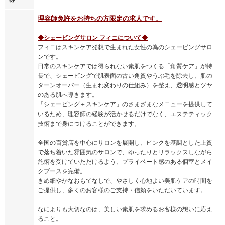
理容師免許をお持ちの方限定の求人です。
◆シェービングサロン フィニについて◆
フィニはスキンケア発想で生まれた女性の為のシェービングサロ
ンです。
日常のスキンケアでは得られない素肌をつくる「角質ケア」が特
長で、シェービングで肌表面の古い角質やうぶ毛を除去し、肌の
ターンオーバー（生まれ変わりの仕組み）を整え、透明感とツヤ
のある肌へ導きます。
「シェービング＋スキンケア」のさまざまなメニューを提供して
いるため、理容師の経験が活かせるだけでなく、エステティック
技術まで身につけることができます。
全国の百貨店を中心にサロンを展開し、ピンクを基調とした上質
で落ち着いた雰囲気のサロンで、ゆったりとリラックスしながら
施術を受けていただけるよう、プライベート感のある個室とメイ
クブースを完備。
きめ細やかなおもてなしで、やさしく心地よい美肌ケアの時間を
ご提供し、多くのお客様のご支持・信頼をいただいています。
なによりも大切なのは、美しい素肌を求めるお客様の想いに応え
ること。