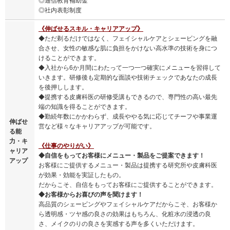
◎通信教育補助金
◎社内表彰制度
《伸ばせるスキル・キャリアアップ》
◆ただ剃るだけではなく、フェイシャルケアとシェービングを融
合させ、女性の敏感な肌に負担をかけない高水準の技術を身につ
けることができます。
◆入社から6か月間にわたって一つ一つ確実にメニューを習得して
いきます。研修後も定期的な面談や技術チェックであなたの成長
を後押しします。
◆提携する皮膚科医の研修受講もできるので、専門性の高い最先
端の知識を得ることができます。
◆勤続年数にかかわらず、成長ややる気に応じてチーフや事業運
伸ばせ
営など様々なキャリアアップが可能です。
る能
力・キ
《仕事のやりがい》
ャリア
◆自信をもってお客様にメニュー・製品をご提案できます！
アップ
お客様にご提供するメニュー・製品は提携する研究所や皮膚科医
が効果・効能を実証したもの。
だからこそ、自信をもってお客様にご提供することができます。
◆お客様からお喜びの声を聞けます！
高品質のシェービングやフェイシャルケアだからこそ、お客様か
ら透明感・ツヤ感の良さの効果はもちろん、化粧水の浸透の良
さ、メイクのりの良さを実感する声を多くいただけます。