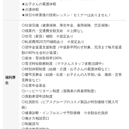
★お子さんの看護休暇
★介護休暇
★休日や終業後の技術レッスン・セミナーはありません！
◎社保完備（健康保険、厚生年金、雇用保険、労災保険）
◎残業代・交通費全額支給 ※上限なし
◎住宅（家賃）補助 ※規定あり
◎転居費用20万円補助あり ※規定あり
◎奨学金返還支援制度（中途新卒問わず対象。完済まで毎月返還
額の80%を会社が返還）
◎産休・育休取得率100%
◎育児時短勤務制度 （ママさんスタッフ多数活躍中）
◎特別休暇制度（結婚・介護・お子さんの看護休暇など）
◎慶弔見舞金（結婚・出産・お子さんの入学祝い金、傷病・災害
福利厚
見舞金など）
生
◎企業年金基金
◎ハッピーリターン制度（退職者の再雇用制度）
◎異動希望申請制度
◎社員割引（ピアスグループのコスメ製品が特別価格で購入可
能）
◎健康診断・インフルエンザ予防接種 ※全額会社負担
◎働き方相談窓口
◎制服貸与