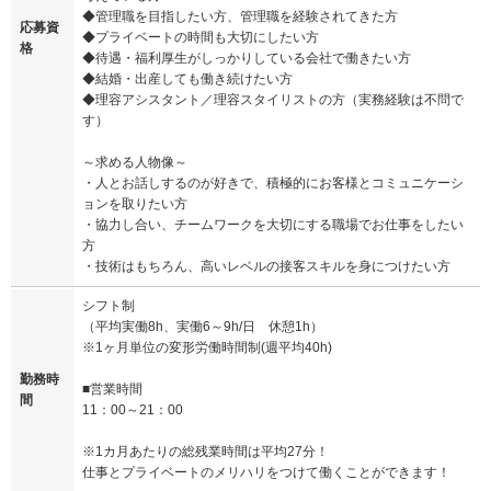
◆管理職を目指したい方、管理職を経験されてきた方
応募資
◆プライベートの時間も大切にしたい方
格
◆待遇・福利厚生がしっかりしている会社で働きたい方
◆結婚・出産しても働き続けたい方
◆理容アシスタント／理容スタイリストの方（実務経験は不問で
す）
～求める人物像～
・人とお話しするのが好きで、積極的にお客様とコミュニケーシ
ョンを取りたい方
・協力し合い、チームワークを大切にする職場でお仕事をしたい
方
・技術はもちろん、高いレベルの接客スキルを身につけたい方
シフト制
（平均実働8h、実働6～9h/日 休憩1h）
※1ヶ月単位の変形労働時間制(週平均40h)
勤務時
■営業時間
間
11：00～21：00
※1カ月あたりの総残業時間は平均27分！
仕事とプライベートのメリハリをつけて働くことができます！