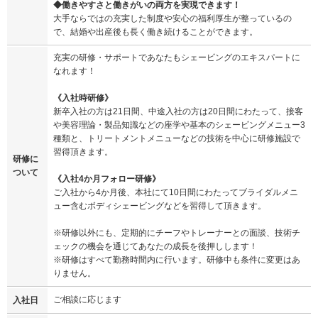
◆働きやすさと働きがいの両方を実現できます！
大手ならではの充実した制度や安心の福利厚生が整っているの
で、結婚や出産後も長く働き続けることができます。
充実の研修・サポートであなたもシェービングのエキスパートに
なれます！
《入社時研修》
新卒入社の方は21日間、中途入社の方は20日間にわたって、接客
や美容理論・製品知識などの座学や基本のシェービングメニュー3
種類と、トリートメントメニューなどの技術を中心に研修施設で
習得頂きます。
研修に
ついて
《入社4か月フォロー研修》
ご入社から4か月後、本社にて10日間にわたってブライダルメニ
ュー含むボディシェービングなどを習得して頂きます。
※研修以外にも、定期的にチーフやトレーナーとの面談、技術チ
ェックの機会を通じてあなたの成長を後押しします！
※研修はすべて勤務時間内に行います。研修中も条件に変更はあ
りません。
ご相談に応じます
入社日