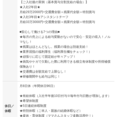
【ご入社後の実例（基本賞与分割支給の場合）】
★入社2年目★
月給29万2000円+交通費全額＋残業代全額＋特別賞与
★入社3年目★アシスタントチーフ
月給33万3000円+交通費全額＋残業代全額＋特別賞与
■安心して働ける7つの理由■
★毎月の売上による給与変動がないので安心・安定の収入！ノル
マなし！
★残業はほとんどなし。残業の場合は別途支給！
★業界屈指の福利厚生（福利厚生欄をチェック！）
★頑張りに応じて固定給が年々アップ！
★病気やケガで欠勤した際に利用できる積立有休制度や所得補償
保険あり！
★交通費は全額支給で上限なし！
★研修期間中も給与は同じ！
月8日休（年間休日96日）
★有給休暇（入社半年後10日付与※毎年付与日数が増加します）
★希望休制度
★5日連続休暇制度
休日／
★特別休暇（ご本人・親族の結婚休暇など）
休暇
★産休・育休制度（ママさんスタッフ多数活用中！）