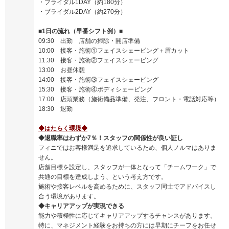
・ブライダル1DAY（約180分）
・ブライダル2DAY（約270分）
■1日の流れ（早番シフト例）■
09:30 出勤 店舗の掃除・開店準備
10:00 接客・施術①フェイスシェービング＋眉カット
11:30 接客・施術②フェイスシェービング
13:00 お昼休憩
14:00 接客・施術③フェイスシェービング
15:30 接客・施術④ボディシェービング
17:00 店頭業務（施術備品準備、発注、フロント・電話対応等）
18:30 退勤
◆はたらく環境◆
◆退職率はわずか7％！スタッフの関係性が良い証し
フィニではお客様満足を追求しているため、個人ノルマはありま
せん。
店舗目標を設定し、スタッフが一体となって「チームワーク」で
共通の目標を達成しよう、という考え方です。
施術や接客レベルを高めるために、スタッフ同士でアドバイスし
合う環境があります。
◆キャリアアップが実現できる
能力や積極性に応じてキャリアアップするチャンスがあります。
特に、マネジメント経験をお持ちの方には早期にチーフをお任せ