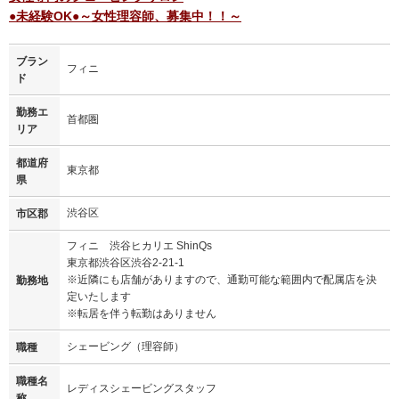
●未経験OK●～女性理容師、募集中！！～
ブラン
フィニ
ド
勤務エ
首都圏
リア
都道府
東京都
県
渋谷区
市区郡
フィニ 渋谷ヒカリエ ShinQs
東京都渋谷区渋谷2-21-1
※近隣にも店舗がありますので、通勤可能な範囲内で配属店を決
勤務地
定いたします
※転居を伴う転勤はありません
シェービング（理容師）
職種
職種名
レディスシェービングスタッフ
称