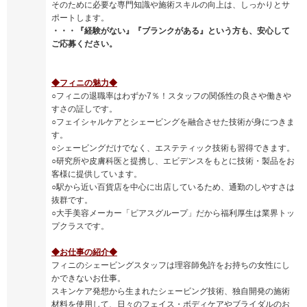
そのために必要な専門知識や施術スキルの向上は、しっかりとサ
ポートします。
・・・『経験がない』『ブランクがある』という方も、安心して
ご応募ください。
◆フィニの魅力◆
○フィニの退職率はわずか7％！スタッフの関係性の良さや働きや
すさの証しです。
○フェイシャルケアとシェービングを融合させた技術が身につきま
す。
○シェービングだけでなく、エステティック技術も習得できます。
○研究所や皮膚科医と提携し、エビデンスをもとに技術・製品をお
客様に提供しています。
○駅から近い百貨店を中心に出店しているため、通勤のしやすさは
抜群です。
○大手美容メーカー「ピアスグループ」だから福利厚生は業界トッ
プクラスです。
◆お仕事の紹介◆
フィニのシェービングスタッフは理容師免許をお持ちの女性にし
かできないお仕事。
スキンケア発想から生まれたシェービング技術、独自開発の施術
材料を使用して、日々のフェイス・ボディケアやブライダルのお