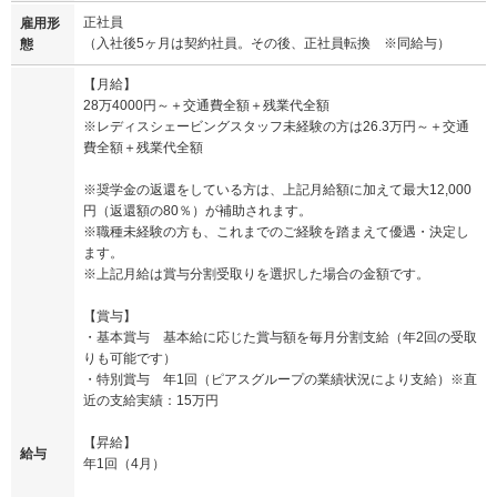
正社員
雇用形
（入社後5ヶ月は契約社員。その後、正社員転換 ※同給与）
態
【月給】
28万4000円～＋交通費全額＋残業代全額
※レディスシェービングスタッフ未経験の方は26.3万円～＋交通
費全額＋残業代全額
※奨学金の返還をしている方は、上記月給額に加えて最大12,000
円（返還額の80％）が補助されます。
※職種未経験の方も、これまでのご経験を踏まえて優遇・決定し
ます。
※上記月給は賞与分割受取りを選択した場合の金額です。
【賞与】
・基本賞与 基本給に応じた賞与額を毎月分割支給（年2回の受取
りも可能です）
・特別賞与 年1回（ピアスグループの業績状況により支給）※直
近の支給実績：15万円
【昇給】
給与
年1回（4月）