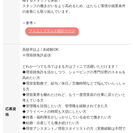
職するスタッフも多数！
スタッフの働きがいをより高めるため、はたらく環境や就業条件
の改善にも取り組んでいます。
＜参考＞
フィニ｜ブランド紹介ページ
高校卒以上 / 未経験OK
※理容師免許必須
どれか一つでも当てはまる方はフィニで活躍いただけます！
◆理容師免許を活かしつつ、シェービングの専門分野のスキルを
高めたい方
◆理容室勤務で、給与／休日／労働時間などで悩んでいらっしゃ
る方
◆理容業界を離れたけれど、もう一度理美容の仕事に戻りたいと
考えている方
◆管理職を目指したい方、管理職を経験されてきた方
応募資
◆プライベートの時間も大切にしたい方
格
◆待遇・福利厚生がしっかりしている会社で働きたい方
◆結婚・出産しても働き続けたい方
◆理容アシスタント／理容スタイリストの方（実務経験は不問で