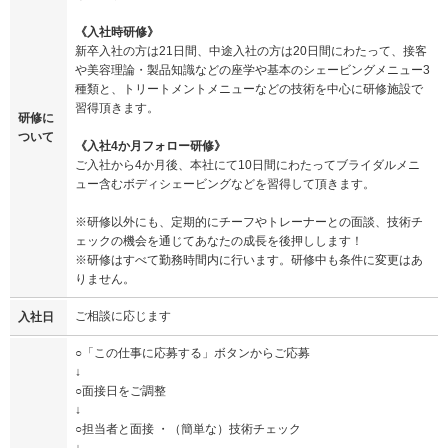
《入社時研修》
新卒入社の方は21日間、中途入社の方は20日間にわたって、接客
や美容理論・製品知識などの座学や基本のシェービングメニュー3
種類と、トリートメントメニューなどの技術を中心に研修施設で
習得頂きます。
研修に
ついて
《入社4か月フォロー研修》
ご入社から4か月後、本社にて10日間にわたってブライダルメニ
ュー含むボディシェービングなどを習得して頂きます。
※研修以外にも、定期的にチーフやトレーナーとの面談、技術チ
ェックの機会を通じてあなたの成長を後押しします！
※研修はすべて勤務時間内に行います。研修中も条件に変更はあ
りません。
ご相談に応じます
入社日
○「この仕事に応募する」ボタンからご応募
↓
○面接日をご調整
↓
○担当者と面接 ・（簡単な）技術チェック
↓