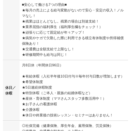
■安心して働ける7つの理由■
★毎月の売上による給与変動がないので安心・安定の収入！ノル
マなし！
★残業はほとんどなし。残業の場合は別途支給！
★業界屈指の福利厚生（福利厚生欄をチェック！）
★頑張りに応じて固定給が年々アップ！
★病気やケガで欠勤した際に利用できる積立有休制度や所得補償
保険あり！
★交通費は全額支給で上限なし！
★研修期間中も給与は同じ！
月8日休（年間休日96日）
★有給休暇（入社半年後10日付与※毎年付与日数が増加します）
★希望休制度
★5日連続休暇制度
休日／
★特別休暇（ご本人・親族の結婚休暇など）
休暇
★産休・育休制度（ママさんスタッフ多数活用中！）
★お子さんの看護休暇
★介護休暇
★休日や終業後の技術レッスン・セミナーはありません！
◎社保完備（健康保険、厚生年金、雇用保険、労災保険）