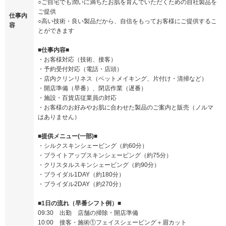
○ご自宅でも潤いに満ちたお肌を育んでいただくための自社製品を
ご提供
仕事内
○高い技術・良い製品だから、自信をもってお客様にご提供するこ
容
とができます
■仕事内容■
・お客様対応（技術、接客）
・予約受付対応（電話・店頭）
・店内クリンリネス（ベットメイキング、片付け・清掃など）
・開店準備（早番）、閉店作業（遅番）
・施設・百貨店従業員の対応
・お客様のお好みやお肌に合わせた製品のご案内と販売（ノルマ
はありません）
■提供メニュー(一部)■
・シルクスキンシェービング（約60分）
・ブライトアップスキンシェービング（約75分）
・クリスタルスキンシェービング（約90分）
・ブライダル1DAY（約180分）
・ブライダル2DAY（約270分）
■1日の流れ（早番シフト例）■
09:30 出勤 店舗の掃除・開店準備
10:00 接客・施術①フェイスシェービング＋眉カット