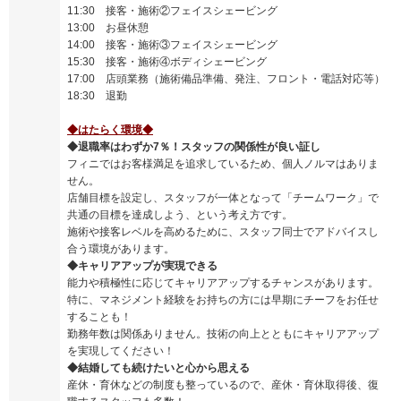
11:30 接客・施術②フェイスシェービング
13:00 お昼休憩
14:00 接客・施術③フェイスシェービング
15:30 接客・施術④ボディシェービング
17:00 店頭業務（施術備品準備、発注、フロント・電話対応等）
18:30 退勤
◆はたらく環境◆
◆退職率はわずか7％！スタッフの関係性が良い証し
フィニではお客様満足を追求しているため、個人ノルマはありま
せん。
店舗目標を設定し、スタッフが一体となって「チームワーク」で
共通の目標を達成しよう、という考え方です。
施術や接客レベルを高めるために、スタッフ同士でアドバイスし
合う環境があります。
◆キャリアアップが実現できる
能力や積極性に応じてキャリアアップするチャンスがあります。
特に、マネジメント経験をお持ちの方には早期にチーフをお任せ
することも！
勤務年数は関係ありません。技術の向上とともにキャリアアップ
を実現してください！
◆結婚しても続けたいと心から思える
産休・育休などの制度も整っているので、産休・育休取得後、復