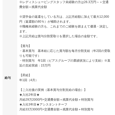
※レディスシェービングスタッフ未経験の方は26.3万円～＋交通
費全額＋残業代全額
※奨学金の返還をしている方は、上記月給額に加えて最大12,000
円（返還額の80％）が補助されます。
※職種未経験の方も、これまでのご経験を踏まえて優遇・決定し
ます。
※上記月給は賞与分割受取りを選択した場合の金額です。
【賞与】
・基本賞与 基本給に応じた賞与額を毎月分割支給（年2回の受取
りも可能です）
・特別賞与 年1回（ピアスグループの業績状況により支給）※直
近の支給実績：15万円
【昇給】
給与
年1回（4月）
【ご入社後の実例（基本賞与分割支給の場合）】
★入社2年目★
月給29万2000円+交通費全額＋残業代全額＋特別賞与
★入社3年目★アシスタントチーフ
月給33万3000円+交通費全額＋残業代全額＋特別賞与