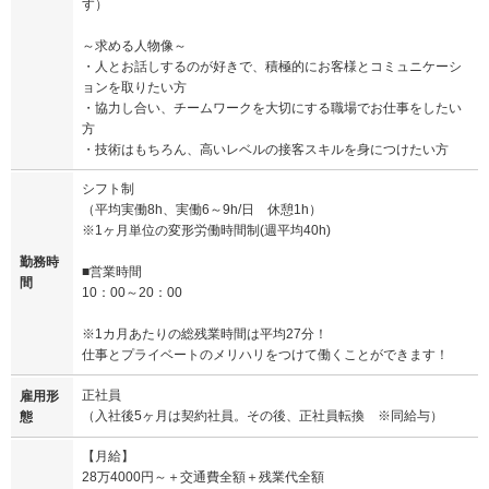
す）
～求める人物像～
・人とお話しするのが好きで、積極的にお客様とコミュニケーシ
ョンを取りたい方
・協力し合い、チームワークを大切にする職場でお仕事をしたい
方
・技術はもちろん、高いレベルの接客スキルを身につけたい方
シフト制
（平均実働8h、実働6～9h/日 休憩1h）
※1ヶ月単位の変形労働時間制(週平均40h)
勤務時
■営業時間
間
10：00～20：00
※1カ月あたりの総残業時間は平均27分！
仕事とプライベートのメリハリをつけて働くことができます！
正社員
雇用形
（入社後5ヶ月は契約社員。その後、正社員転換 ※同給与）
態
【月給】
28万4000円～＋交通費全額＋残業代全額