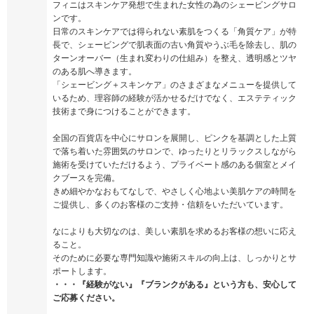
フィニはスキンケア発想で生まれた女性の為のシェービングサロ
ンです。
日常のスキンケアでは得られない素肌をつくる「角質ケア」が特
長で、シェービングで肌表面の古い角質やうぶ毛を除去し、肌の
ターンオーバー（生まれ変わりの仕組み）を整え、透明感とツヤ
のある肌へ導きます。
「シェービング＋スキンケア」のさまざまなメニューを提供して
いるため、理容師の経験が活かせるだけでなく、エステティック
技術まで身につけることができます。
全国の百貨店を中心にサロンを展開し、ピンクを基調とした上質
で落ち着いた雰囲気のサロンで、ゆったりとリラックスしながら
施術を受けていただけるよう、プライベート感のある個室とメイ
クブースを完備。
きめ細やかなおもてなしで、やさしく心地よい美肌ケアの時間を
ご提供し、多くのお客様のご支持・信頼をいただいています。
なによりも大切なのは、美しい素肌を求めるお客様の想いに応え
ること。
そのために必要な専門知識や施術スキルの向上は、しっかりとサ
ポートします。
・・・『経験がない』『ブランクがある』という方も、安心して
ご応募ください。