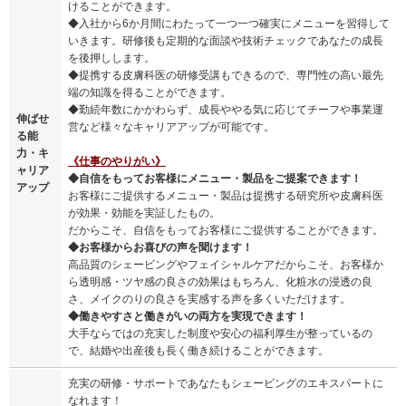
けることができます。
◆入社から6か月間にわたって一つ一つ確実にメニューを習得して
いきます。研修後も定期的な面談や技術チェックであなたの成長
を後押しします。
◆提携する皮膚科医の研修受講もできるので、専門性の高い最先
端の知識を得ることができます。
◆勤続年数にかかわらず、成長ややる気に応じてチーフや事業運
伸ばせ
営など様々なキャリアアップが可能です。
る能
力・キ
《仕事のやりがい》
ャリア
◆自信をもってお客様にメニュー・製品をご提案できます！
アップ
お客様にご提供するメニュー・製品は提携する研究所や皮膚科医
が効果・効能を実証したもの。
だからこそ、自信をもってお客様にご提供することができます。
◆お客様からお喜びの声を聞けます！
高品質のシェービングやフェイシャルケアだからこそ、お客様か
ら透明感・ツヤ感の良さの効果はもちろん、化粧水の浸透の良
さ、メイクのりの良さを実感する声を多くいただけます。
◆働きやすさと働きがいの両方を実現できます！
大手ならではの充実した制度や安心の福利厚生が整っているの
で、結婚や出産後も長く働き続けることができます。
充実の研修・サポートであなたもシェービングのエキスパートに
なれます！