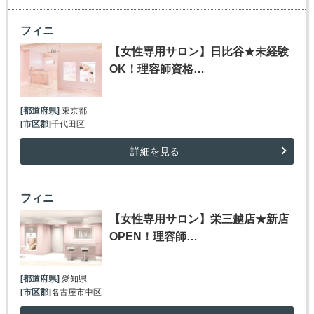
フィニ
【女性専用サロン】日比谷★未経験
OK！理容師資格…
[都道府県]
東京都
[市区郡]
千代田区
詳細を見る
フィニ
【女性専用サロン】栄三越店★新店
OPEN！理容師…
[都道府県]
愛知県
[市区郡]
名古屋市中区