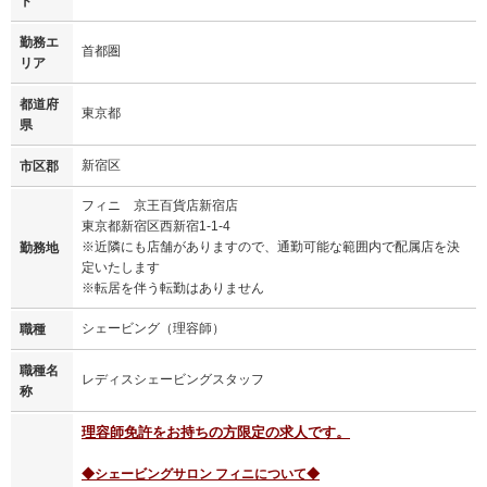
ド
勤務エ
首都圏
リア
都道府
東京都
県
新宿区
市区郡
フィニ 京王百貨店新宿店
東京都新宿区西新宿1-1-4
※近隣にも店舗がありますので、通勤可能な範囲内で配属店を決
勤務地
定いたします
※転居を伴う転勤はありません
シェービング（理容師）
職種
職種名
レディスシェービングスタッフ
称
理容師免許をお持ちの方限定の求人です。
◆シェービングサロン フィニについて◆