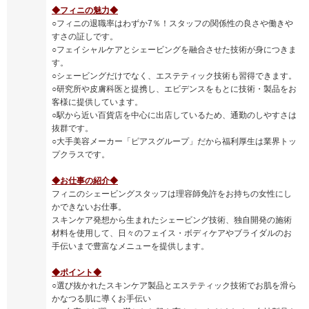
◆フィニの魅力◆
○フィニの退職率はわずか7％！スタッフの関係性の良さや働きや
すさの証しです。
○フェイシャルケアとシェービングを融合させた技術が身につきま
す。
○シェービングだけでなく、エステティック技術も習得できます。
○研究所や皮膚科医と提携し、エビデンスをもとに技術・製品をお
客様に提供しています。
○駅から近い百貨店を中心に出店しているため、通勤のしやすさは
抜群です。
○大手美容メーカー「ピアスグループ」だから福利厚生は業界トッ
プクラスです。
◆お仕事の紹介◆
フィニのシェービングスタッフは理容師免許をお持ちの女性にし
かできないお仕事。
スキンケア発想から生まれたシェービング技術、独自開発の施術
材料を使用して、日々のフェイス・ボディケアやブライダルのお
手伝いまで豊富なメニューを提供します。
◆ポイント◆
○選び抜かれたスキンケア製品とエステティック技術でお肌を滑ら
かなつる肌に導くお手伝い