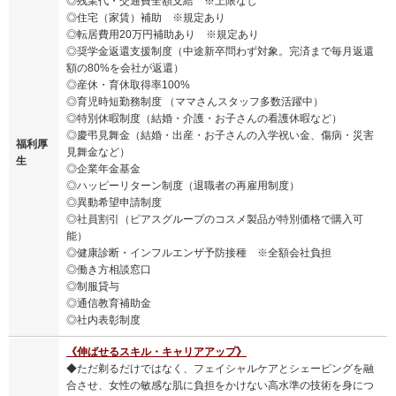
◎残業代・交通費全額支給 ※上限なし
◎住宅（家賃）補助 ※規定あり
◎転居費用20万円補助あり ※規定あり
◎奨学金返還支援制度（中途新卒問わず対象。完済まで毎月返還
額の80%を会社が返還）
◎産休・育休取得率100%
◎育児時短勤務制度 （ママさんスタッフ多数活躍中）
◎特別休暇制度（結婚・介護・お子さんの看護休暇など）
◎慶弔見舞金（結婚・出産・お子さんの入学祝い金、傷病・災害
福利厚
見舞金など）
生
◎企業年金基金
◎ハッピーリターン制度（退職者の再雇用制度）
◎異動希望申請制度
◎社員割引（ピアスグループのコスメ製品が特別価格で購入可
能）
◎健康診断・インフルエンザ予防接種 ※全額会社負担
◎働き方相談窓口
◎制服貸与
◎通信教育補助金
◎社内表彰制度
《伸ばせるスキル・キャリアアップ》
◆ただ剃るだけではなく、フェイシャルケアとシェービングを融
合させ、女性の敏感な肌に負担をかけない高水準の技術を身につ