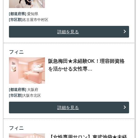
[都道府県]
愛知県
[市区郡]
名古屋市中村区
詳細を見る
フィニ
阪急梅田★未経験OK！理容師資格
を活かせる女性専…
[都道府県]
大阪府
[市区郡]
大阪市北区
詳細を見る
フィニ
【女性専用サロン】東武池袋★未経