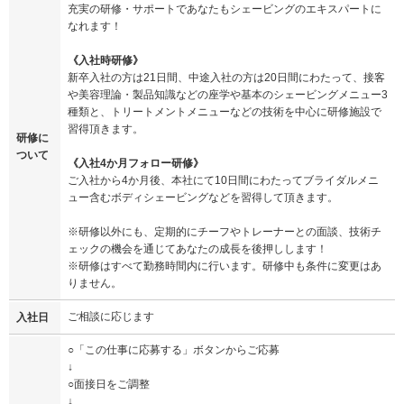
充実の研修・サポートであなたもシェービングのエキスパートに
なれます！
《入社時研修》
新卒入社の方は21日間、中途入社の方は20日間にわたって、接客
や美容理論・製品知識などの座学や基本のシェービングメニュー3
種類と、トリートメントメニューなどの技術を中心に研修施設で
習得頂きます。
研修に
ついて
《入社4か月フォロー研修》
ご入社から4か月後、本社にて10日間にわたってブライダルメニ
ュー含むボディシェービングなどを習得して頂きます。
※研修以外にも、定期的にチーフやトレーナーとの面談、技術チ
ェックの機会を通じてあなたの成長を後押しします！
※研修はすべて勤務時間内に行います。研修中も条件に変更はあ
りません。
ご相談に応じます
入社日
○「この仕事に応募する」ボタンからご応募
↓
○面接日をご調整
↓