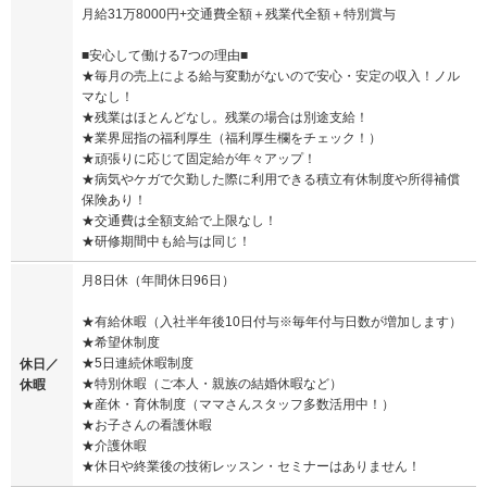
月給31万8000円+交通費全額＋残業代全額＋特別賞与
■安心して働ける7つの理由■
★毎月の売上による給与変動がないので安心・安定の収入！ノル
マなし！
★残業はほとんどなし。残業の場合は別途支給！
★業界屈指の福利厚生（福利厚生欄をチェック！）
★頑張りに応じて固定給が年々アップ！
★病気やケガで欠勤した際に利用できる積立有休制度や所得補償
保険あり！
★交通費は全額支給で上限なし！
★研修期間中も給与は同じ！
月8日休（年間休日96日）
★有給休暇（入社半年後10日付与※毎年付与日数が増加します）
★希望休制度
★5日連続休暇制度
休日／
★特別休暇（ご本人・親族の結婚休暇など）
休暇
★産休・育休制度（ママさんスタッフ多数活用中！）
★お子さんの看護休暇
★介護休暇
★休日や終業後の技術レッスン・セミナーはありません！