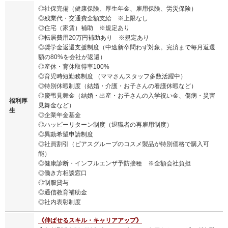
◎社保完備（健康保険、厚生年金、雇用保険、労災保険）
◎残業代・交通費全額支給 ※上限なし
◎住宅（家賃）補助 ※規定あり
◎転居費用20万円補助あり ※規定あり
◎奨学金返還支援制度（中途新卒問わず対象。完済まで毎月返還
額の80%を会社が返還）
◎産休・育休取得率100%
◎育児時短勤務制度 （ママさんスタッフ多数活躍中）
◎特別休暇制度（結婚・介護・お子さんの看護休暇など）
◎慶弔見舞金（結婚・出産・お子さんの入学祝い金、傷病・災害
福利厚
見舞金など）
生
◎企業年金基金
◎ハッピーリターン制度（退職者の再雇用制度）
◎異動希望申請制度
◎社員割引（ピアスグループのコスメ製品が特別価格で購入可
能）
◎健康診断・インフルエンザ予防接種 ※全額会社負担
◎働き方相談窓口
◎制服貸与
◎通信教育補助金
◎社内表彰制度
《伸ばせるスキル・キャリアアップ》