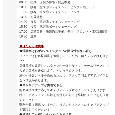
09:30 出勤 店舗の掃除・開店準備
10:00 接客・施術①フェイスシェービング＋眉カット
11:30 接客・施術②フェイスシェービング
13:00 お昼休憩
14:00 接客・施術③フェイスシェービング
15:30 接客・施術④ボディシェービング
17:00 店頭業務（施術備品準備、発注、フロント・電話対応等）
18:30 退勤
◆はたらく環境◆
◆退職率はわずか7％！スタッフの関係性が良い証し
フィニではお客様満足を追求しているため、個人ノルマはありま
せん。
店舗目標を設定し、スタッフが一体となって「チームワーク」で
共通の目標を達成しよう、という考え方です。
施術や接客レベルを高めるために、スタッフ同士でアドバイスし
合う環境があります。
◆キャリアアップが実現できる
能力や積極性に応じてキャリアアップするチャンスがあります。
特に、マネジメント経験をお持ちの方には早期にチーフをお任せ
することも！
勤務年数は関係ありません。技術の向上とともにキャリアアップ
を実現してください！
◆結婚しても続けたいと心から思える