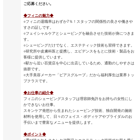
ご応募ください。
◆フィニの魅力◆
○フィニの退職率はわずか7％！スタッフの関係性の良さや働きや
すさの証しです。
○フェイシャルケアとシェービングを融合させた技術が身につきま
す。
○シェービングだけでなく、エステティック技術も習得できます。
○研究所や皮膚科医と提携し、エビデンスをもとに技術・製品をお
客様に提供しています。
○駅から近い百貨店を中心に出店しているため、通勤のしやすさは
抜群です。
○大手美容メーカー「ピアスグループ」だから福利厚生は業界トッ
プクラスです。
◆お仕事の紹介◆
フィニのシェービングスタッフは理容師免許をお持ちの女性にし
かできないお仕事。
スキンケア発想から生まれたシェービング技術、独自開発の施術
材料を使用して、日々のフェイス・ボディケアやブライダルのお
手伝いまで豊富なメニューを提供します。
◆ポイント◆