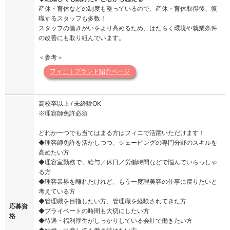
産休・育休などの制度も整っているので、産休・育休取得後、復
職するスタッフも多数！
スタッフの働きがいをより高めるため、はたらく環境や就業条件
の改善にも取り組んでいます。
＜参考＞
フィニ｜ブランド紹介ページ
高校卒以上 / 未経験OK
※理容師免許必須
どれか一つでも当てはまる方はフィニで活躍いただけます！
◆理容師免許を活かしつつ、シェービングの専門分野のスキルを
高めたい方
◆理容室勤務で、給与／休日／労働時間などで悩んでいらっしゃ
る方
◆理容業界を離れたけれど、もう一度理美容の仕事に戻りたいと
考えている方
◆管理職を目指したい方、管理職を経験されてきた方
応募資
◆プライベートの時間も大切にしたい方
格
◆待遇・福利厚生がしっかりしている会社で働きたい方