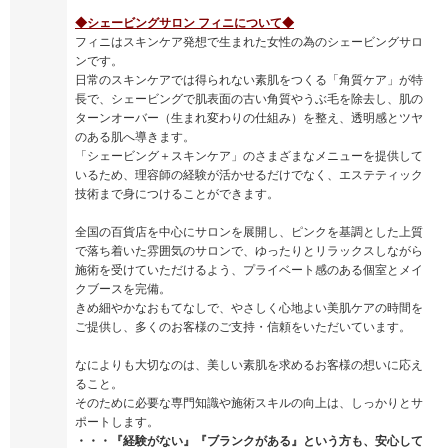
◆シェービングサロン フィニについて◆
フィニはスキンケア発想で生まれた女性の為のシェービングサロ
ンです。
日常のスキンケアでは得られない素肌をつくる「角質ケア」が特
長で、シェービングで肌表面の古い角質やうぶ毛を除去し、肌の
ターンオーバー（生まれ変わりの仕組み）を整え、透明感とツヤ
のある肌へ導きます。
「シェービング＋スキンケア」のさまざまなメニューを提供して
いるため、理容師の経験が活かせるだけでなく、エステティック
技術まで身につけることができます。
全国の百貨店を中心にサロンを展開し、ピンクを基調とした上質
で落ち着いた雰囲気のサロンで、ゆったりとリラックスしながら
施術を受けていただけるよう、プライベート感のある個室とメイ
クブースを完備。
きめ細やかなおもてなしで、やさしく心地よい美肌ケアの時間を
ご提供し、多くのお客様のご支持・信頼をいただいています。
なによりも大切なのは、美しい素肌を求めるお客様の想いに応え
ること。
そのために必要な専門知識や施術スキルの向上は、しっかりとサ
ポートします。
・・・『経験がない』『ブランクがある』という方も、安心して