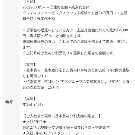
【月給】
26万9000円～＋交通費全額＋残業代全額
※レディスシェービングスタッフ未経験の方は24.8万円～＋交通
費全額＋残業代全額
※奨学金の返還をしている方は、上記月給額に加えて最大12,000
円（返還額の80％）が補助されます。
※職種未経験の方も、これまでのご経験を踏まえて優遇・決定し
ます。
※上記月給は賞与分割受取りを選択した場合の金額です。
【賞与】
・基本賞与 基本給に応じた賞与額を毎月分割支給（年2回の受取
りも可能です）
・特別賞与 年1回（ピアスグループの業績状況により支給）※直
近の支給実績：15万円
【昇給】
給与
年1回（4月）
【ご入社後の実例（基本賞与分割支給の場合）】
★入社2年目★
月給27万7000円+交通費全額＋残業代全額＋特別賞与
★入社3年目★アシスタントチーフ