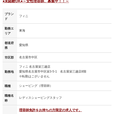
●未経験OK●～女性理容師、募集中！！～
ブラン
フィニ
ド
勤務エ
東海
リア
都道府
愛知県
県
名古屋市中区
市区郡
フィニ 名古屋栄三越店
愛知県名古屋市中区栄3-5-1 名古屋栄三越店8階
勤務地
※転勤はございません
シェービング（理容師）
職種
職種名
レディスシェービングスタッフ
称
理容師免許をお持ちの方限定の求人です。