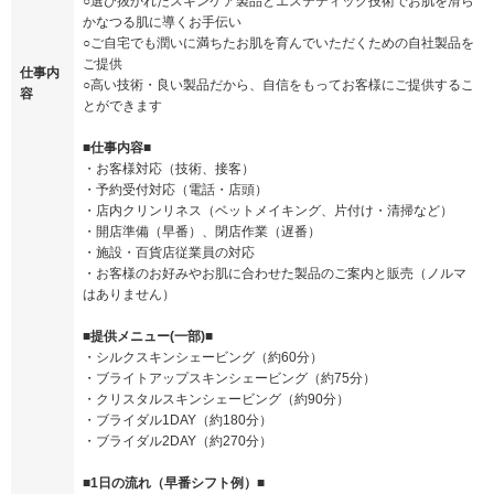
○選び抜かれたスキンケア製品とエステティック技術でお肌を滑ら
かなつる肌に導くお手伝い
○ご自宅でも潤いに満ちたお肌を育んでいただくための自社製品を
ご提供
仕事内
○高い技術・良い製品だから、自信をもってお客様にご提供するこ
容
とができます
■仕事内容■
・お客様対応（技術、接客）
・予約受付対応（電話・店頭）
・店内クリンリネス（ベットメイキング、片付け・清掃など）
・開店準備（早番）、閉店作業（遅番）
・施設・百貨店従業員の対応
・お客様のお好みやお肌に合わせた製品のご案内と販売（ノルマ
はありません）
■提供メニュー(一部)■
・シルクスキンシェービング（約60分）
・ブライトアップスキンシェービング（約75分）
・クリスタルスキンシェービング（約90分）
・ブライダル1DAY（約180分）
・ブライダル2DAY（約270分）
■1日の流れ（早番シフト例）■