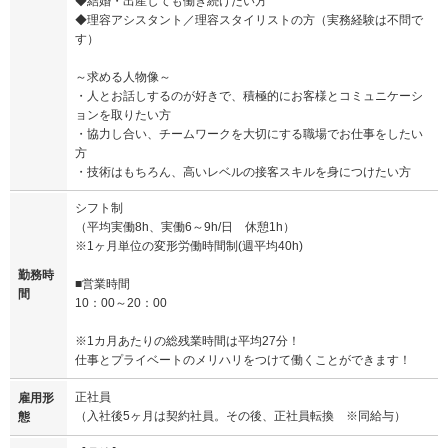
◆結婚・出産しても働き続けたい方
◆理容アシスタント／理容スタイリストの方（実務経験は不問で
す）
～求める人物像～
・人とお話しするのが好きで、積極的にお客様とコミュニケーシ
ョンを取りたい方
・協力し合い、チームワークを大切にする職場でお仕事をしたい
方
・技術はもちろん、高いレベルの接客スキルを身につけたい方
シフト制
（平均実働8h、実働6～9h/日 休憩1h）
※1ヶ月単位の変形労働時間制(週平均40h)
勤務時
■営業時間
間
10：00～20：00
※1カ月あたりの総残業時間は平均27分！
仕事とプライベートのメリハリをつけて働くことができます！
正社員
雇用形
（入社後5ヶ月は契約社員。その後、正社員転換 ※同給与）
態