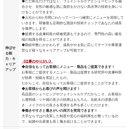
◆ただ剃るだけではなく、フェイシャルケアとシェービングを融
合させ、女性の敏感な肌に負担をかけない高水準の技術を身につ
けることができます。
◆入社から6か月間にわたって一つ一つ確実にメニューを習得して
いきます。研修後も定期的な面談や技術チェックであなたの成長
を後押しします。
◆提携する皮膚科医の研修受講もできるので、専門性の高い最先
端の知識を得ることができます。
◆勤続年数にかかわらず、成長ややる気に応じてチーフや事業運
伸ばせ
営など様々なキャリアアップが可能です。
る能
力・キ
《仕事のやりがい》
ャリア
◆自信をもってお客様にメニュー・製品をご提案できます！
アップ
お客様にご提供するメニュー・製品は提携する研究所や皮膚科医
が効果・効能を実証したもの。
だからこそ、自信をもってお客様にご提供することができます。
◆お客様からお喜びの声を聞けます！
高品質のシェービングやフェイシャルケアだからこそ、お客様か
ら透明感・ツヤ感の良さの効果はもちろん、化粧水の浸透の良
さ、メイクのりの良さを実感する声を多くいただけます。
◆働きやすさと働きがいの両方を実現できます！
大手ならではの充実した制度や安心の福利厚生が整っているの
で、結婚や出産後も長く働き続けることができます。