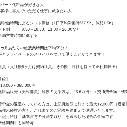
デパート化粧品が好きな人
お客様に喜んでいただく仕事に就きたい人
形労働時間によるシフト勤務（1日平均労働時間7.5h、休憩1.5h）
ト例 ： 9:30～18:30、11:30～20:30など
店舗営業時間に準ずる
1カ月あたりの総残業時間は平均55分！
事とプライベートのメリハリをつけて働くことができます！
社員（入社後5ヶ月は契約社員。その後、評価を持って正社員転換）
月給】
8,000～355,000円
化粧品販売（美容部員）経験のある方は、23.6万円～＋交通費全額＋残
奨学金の返還をしている方は、上記月給額に加えて最大12,000円（返還
職種未経験の方も、これまでのご経験を踏まえて優遇いたします。
上記月給は「基本賞与の分割受取り」を選択した場合の金額です。
研修期間中も同給与