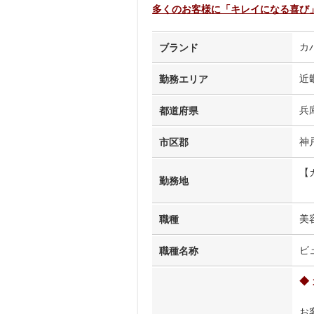
多くのお客様に「キレイになる喜び
カ
ブランド
近
勤務エリア
兵
都道府県
神
市区郡
【
勤務地
美
職種
ビ
職種名称
◆
お