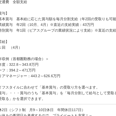
交通費 全額支給
賞与】
基本賞与 基本給に応じた賞与額を毎月分割支給（年2回の受取りも可
業績賞与 年2回（10月、4月）※直近の支給実績：43万円
特別賞与 年1回（ピアスグループの業績状況により支給）※直近の支給
昇給】
１回 （4月）
年収例（首都圏勤務の場合）＞
度：322.8～343.8万円
ーフ：394.2～471万円
リアマネージャー：443.2～626.6万円
イフスタイルに合わせて「基本賞与」の受取り方を選べます。
賞与」・・・賞与のうち「基本賞与」を「毎月分割して給与として受取る
受取る」かを選択できます。
休2日（シフト制 月9～10日休日 年間休日117日）
お休みの希望日を考慮するので、プライベートも充実！～