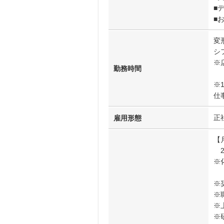
■
■
変
シフ
※
勤務時間
※
仕
正
雇用形態
【
21
※
※
※
※
※