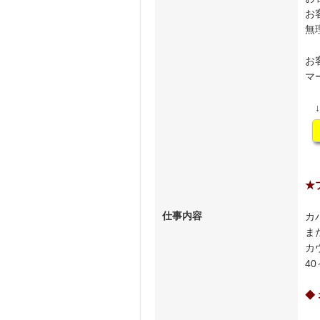
お
無
お
マ
↓
★
仕事内容
カ
ま
カ
4
◆