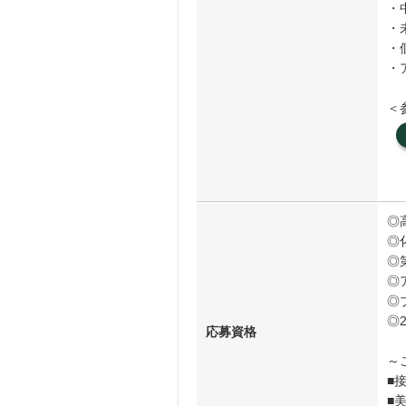
・
・
・
・
＜
◎
◎
◎
◎
◎
◎
応募資格
～
■
■