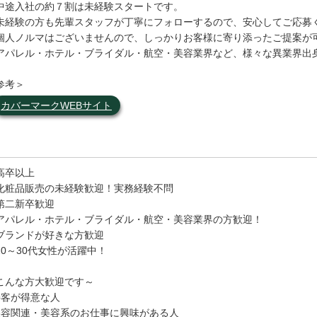
中途入社の約７割は未経験スタートです。
未経験の方も先輩スタッフが丁寧にフォローするので、安心してご応募
個人ノルマはございませんので、しっかりお客様に寄り添ったご提案が
アパレル・ホテル・ブライダル・航空・美容業界など、様々な異業界出
参考＞
カバーマークWEBサイト
高卒以上
化粧品販売の未経験歓迎！実務経験不問
第二新卒歓迎
アパレル・ホテル・ブライダル・航空・美容業界の方歓迎！
ブランドが好きな方歓迎
20～30代女性が活躍中！
こんな方大歓迎です～
接客が得意な人
美容関連・美容系のお仕事に興味がある人