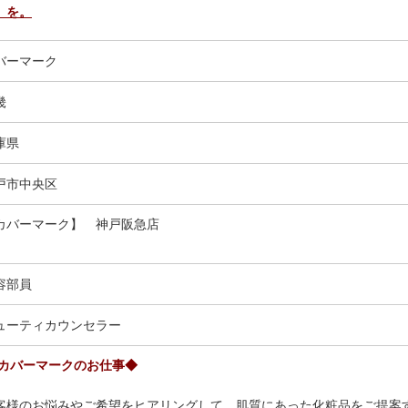
」を。
バーマーク
畿
庫県
戸市中央区
カバーマーク】 神戸阪急店
容部員
ューティカウンセラー
 カバーマークのお仕事◆
客様のお悩みやご希望をヒアリングして、肌質にあった化粧品をご提案