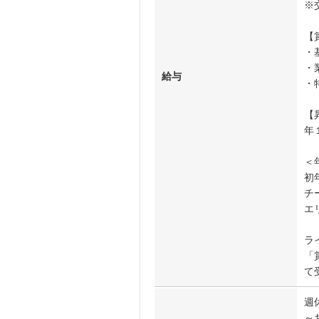
※
【
・
・
給与
・
【
年
＜
初年
チ
エ
ラ
「
て
週
～