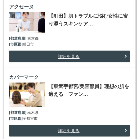
アクセーヌ
【町田】肌トラブルに悩む女性に寄
り添うスキンケア…
[都道府県]
東京都
[市区郡]
町田市
詳細を見る
カバーマーク
【東武宇都宮/美容部員】理想の肌を
適える ファン…
[都道府県]
栃木県
[市区郡]
宇都宮市
詳細を見る