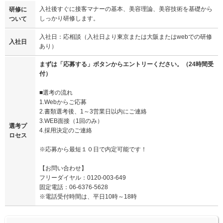
入社後すぐに接客マナーの基本、美容理論、美容技術を基礎から
研修に
しっかり研修します。
ついて
入社日：応相談（入社日より東京または大阪またはwebでの研修
入社日
あり）
まずは「応募する」ボタンからエントリーください。（24時間受
付）
■選考の流れ
1.Webからご応募
2.書類選考後、1～3営業日以内にご連絡
3.WEB面接（1回のみ）
選考プ
4.採用決定のご連絡
ロセス
※応募から最短１０日で内定可能です！
【お問い合わせ】
フリーダイヤル：0120-003-649
固定電話：06-6376-5628
※電話受付時間は、平日10時～18時