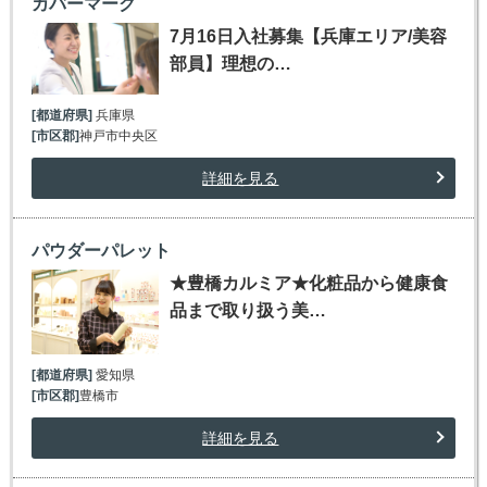
カバーマーク
7月16日入社募集【兵庫エリア/美容
部員】理想の…
[都道府県]
兵庫県
[市区郡]
神戸市中央区
詳細を見る
パウダーパレット
★豊橋カルミア★化粧品から健康食
品まで取り扱う美…
[都道府県]
愛知県
[市区郡]
豊橋市
詳細を見る