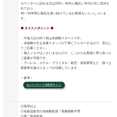
カウンターに訪れる方は20代～80代と幅広い年代の方に支持さ
れており、
40～50年間と製品を使い続けているお客様もいらっしゃいま
す。
◆ オススメポイント ◆
・中途入社の約７割は未経験スタートです。
・未経験の方も先輩スタッフが丁寧にフォローするので、安心し
てご応募ください。
・個人ノルマはございませんので、しっかりお客様に寄り添った
ご提案が可能です。
・アパレル・ホテル・ブライダル・航空・美容業界など、様々な
異業界出身のスタッフが活躍しています。
＜参考＞
カバーマークWEBサイト
◎高卒以上
◎化粧品販売の未経験歓迎！実務経験不問
◎第二新卒歓迎