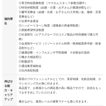
◎育児時短勤務制度 （ママさんスタッフ多数活躍中）
◎特別休暇制度（結婚・介護・お子さんの看護休暇など）
◎慶弔見舞金（結婚・出産・お子さんの入学祝い金、傷病・災害
見舞金など）
福利厚
◎企業年金基金
生
◎ハッピーリターン制度（退職者の再雇用制度）
◎異動希望申請制度
◎社員割引（ピアスグループのコスメ製品が特別価格で購入可
能）
◎会員制サービス（リゾートホテル利用・映画観賞券半額・飲食
店割引など）
◎健康診断・インフルエンザ予防接種 ※全額会社負担
◎働き方相談窓口
◎制服貸与
◎通信教育補助金
◎社内表彰制度
美容のプロフェッショナルとしての、美容知識、化粧品知識、カ
伸ばせ
ウンセリング力が身に付きます。
る能
高品質で、お客様からの満足度の高い製品ですので、自信をもっ
力・キ
ておすすめしていただけます。
ャリア
アップ
働きながら、最高レベルの接客マナーも身に付きます。