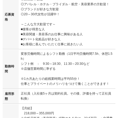
◎アパレル・ホテル・ブライダル・航空・美容業界の方歓迎！
◎ブランドが好きな方歓迎
◎20～30代女性が活躍中！
応募資
格
～こんな方大歓迎です～
■接客が得意な人
■美容関連・美容系のお仕事に興味がある人
■デパート化粧品が好きな人
■お客様に喜んでいただく仕事に就きたい人
変形労働時間によるシフト勤務（1日平均労働時間7.5h、休憩1.5
h）
シフト例 ： 9:30～18:30、11:30～20:30など
勤務時
※店舗営業時間に準ずる
間
※1カ月あたりの総残業時間は平均55分！
仕事とプライベートのメリハリをつけて働くことができます！
正社員（入社後5ヶ月は契約社員。その後、評価を持って正社員
雇用形
転換）
態
【月給】
218,000～355,000円