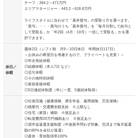
チーフ：394.2～471万円
エリアマネージャー：443.2～626.6万円
ライフスタイルに合わせて「基本賞与」の受取り方を選べます。
「賞与」・・・賞与のうち「基本賞与」を「毎月分割して給与と
して受取る」か「年2回（4月・10月）一括して受取る」かを選
択できます。
週休2日（シフト制 月9～10日休日 年間休日117日）
～お休みの希望日を考慮するので、プライベートも充実！～
◎年次有給休暇
◎結婚休暇（本人7日 など）
休日／
◎忌引休暇
休暇
◎その他特別休暇
◎産前産後休暇
◎5日連続休制度（年に一度、5連続休取得）
◎社保完備（健康保険、厚生年金、雇用保険、労災保険）
◎残業代・交通費全額支給 ※上限なし
◎住宅（家賃）補助 ※規定あり
◎転居費用20万円補助あり ※規定あり
◎奨学金返還支援制度（中途新卒問わず対象。完済まで毎月返還
額の80%を会社が返還）
◎産休・育休取得率100%