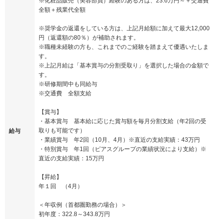
※化粧品販売（美容部員）経験のある方は、23.6万円～＋交通費
全額＋残業代全額
※奨学金の返還をしている方は、上記月給額に加えて最大12,000
円（返還額の80％）が補助されます。
※職種未経験の方も、これまでのご経験を踏まえて優遇いたしま
す。
※上記月給は「基本賞与の分割受取り」を選択した場合の金額で
す。
※研修期間中も同給与
※交通費 全額支給
【賞与】
・基本賞与 基本給に応じた賞与額を毎月分割支給（年2回の受
取りも可能です）
給与
・業績賞与 年2回（10月、4月）※直近の支給実績：43万円
・特別賞与 年1回（ピアスグループの業績状況により支給）※
直近の支給実績：15万円
【昇給】
年１回 （4月）
＜年収例（首都圏勤務の場合）＞
初年度：322.8～343.8万円