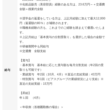
※化粧品販売（美容部員）経験のある方は、23.6万円～＋交通費
全額＋残業代全額
※奨学金の返還をしている方は、上記月給額に加えて最大12,000
円（返還額の80％）が補助されます。
※職種未経験の方も、これまでのご経験を踏まえて優遇いたしま
す。
※上記月給は「基本賞与の分割受取り」を選択した場合の金額で
す。
※研修期間中も同給与
※交通費 全額支給
【賞与】
・基本賞与 基本給に応じた賞与額を毎月分割支給（年2回の受
取りも可能です）
給与
・業績賞与 年2回（10月、4月）※直近の支給実績：43万円
・特別賞与 年1回（ピアスグループの業績状況により支給）※
直近の支給実績：15万円
【昇給】
年１回 （4月）
＜年収例（首都圏勤務の場合）＞