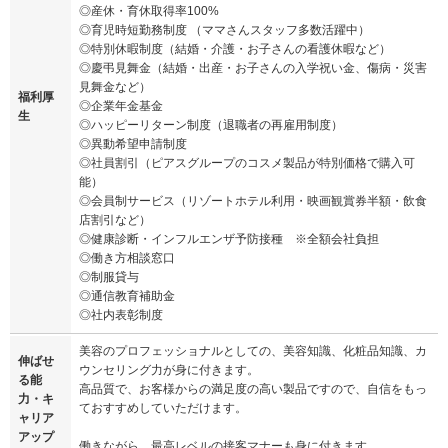
◎産休・育休取得率100%
◎育児時短勤務制度 （ママさんスタッフ多数活躍中）
◎特別休暇制度（結婚・介護・お子さんの看護休暇など）
◎慶弔見舞金（結婚・出産・お子さんの入学祝い金、傷病・災害
見舞金など）
福利厚
◎企業年金基金
生
◎ハッピーリターン制度（退職者の再雇用制度）
◎異動希望申請制度
◎社員割引（ピアスグループのコスメ製品が特別価格で購入可
能）
◎会員制サービス（リゾートホテル利用・映画観賞券半額・飲食
店割引など）
◎健康診断・インフルエンザ予防接種 ※全額会社負担
◎働き方相談窓口
◎制服貸与
◎通信教育補助金
◎社内表彰制度
美容のプロフェッショナルとしての、美容知識、化粧品知識、カ
伸ばせ
ウンセリング力が身に付きます。
る能
高品質で、お客様からの満足度の高い製品ですので、自信をもっ
力・キ
ておすすめしていただけます。
ャリア
アップ
働きながら、最高レベルの接客マナーも身に付きます。