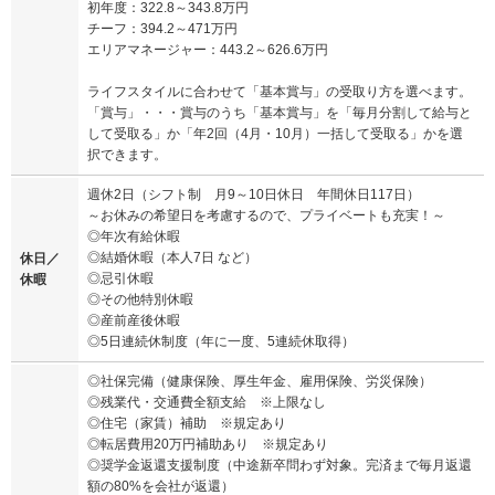
初年度：322.8～343.8万円
チーフ：394.2～471万円
エリアマネージャー：443.2～626.6万円
ライフスタイルに合わせて「基本賞与」の受取り方を選べます。
「賞与」・・・賞与のうち「基本賞与」を「毎月分割して給与と
して受取る」か「年2回（4月・10月）一括して受取る」かを選
択できます。
週休2日（シフト制 月9～10日休日 年間休日117日）
～お休みの希望日を考慮するので、プライベートも充実！～
◎年次有給休暇
◎結婚休暇（本人7日 など）
休日／
◎忌引休暇
休暇
◎その他特別休暇
◎産前産後休暇
◎5日連続休制度（年に一度、5連続休取得）
◎社保完備（健康保険、厚生年金、雇用保険、労災保険）
◎残業代・交通費全額支給 ※上限なし
◎住宅（家賃）補助 ※規定あり
◎転居費用20万円補助あり ※規定あり
◎奨学金返還支援制度（中途新卒問わず対象。完済まで毎月返還
額の80%を会社が返還）