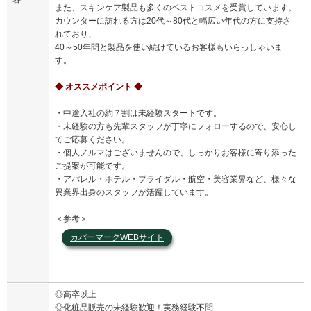
また、スキンケア製品も多くのベストコスメを受賞しています。
カウンターに訪れる方は20代～80代と幅広い年代の方に支持さ
れており、
40～50年間と製品を使い続けているお客様もいらっしゃいま
す。
◆ オススメポイント ◆
・中途入社の約７割は未経験スタートです。
・未経験の方も先輩スタッフが丁寧にフォローするので、安心し
てご応募ください。
・個人ノルマはございませんので、しっかりお客様に寄り添った
ご提案が可能です。
・アパレル・ホテル・ブライダル・航空・美容業界など、様々な
異業界出身のスタッフが活躍しています。
＜参考＞
カバーマークWEBサイト
◎高卒以上
◎化粧品販売の未経験歓迎！実務経験不問