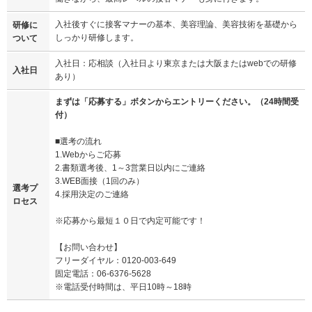
入社後すぐに接客マナーの基本、美容理論、美容技術を基礎から
研修に
しっかり研修します。
ついて
入社日：応相談（入社日より東京または大阪またはwebでの研修
入社日
あり）
まずは「応募する」ボタンからエントリーください。（24時間受
付）
■選考の流れ
1.Webからご応募
2.書類選考後、1～3営業日以内にご連絡
3.WEB面接（1回のみ）
選考プ
4.採用決定のご連絡
ロセス
※応募から最短１０日で内定可能です！
【お問い合わせ】
フリーダイヤル：0120-003-649
固定電話：06-6376-5628
※電話受付時間は、平日10時～18時