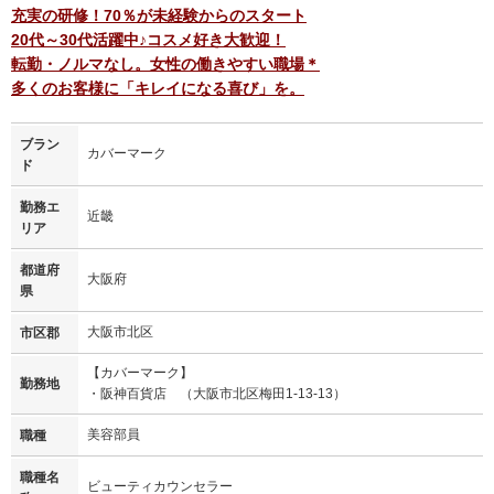
充実の研修！70％が未経験からのスタート
20代～30代活躍中♪コスメ好き大歓迎！
転勤・ノルマなし。女性の働きやすい職場＊
多くのお客様に「キレイになる喜び」を。
ブラン
カバーマーク
ド
勤務エ
近畿
リア
都道府
大阪府
県
大阪市北区
市区郡
【カバーマーク】
勤務地
・阪神百貨店 （大阪市北区梅田1-13-13）
美容部員
職種
職種名
ビューティカウンセラー