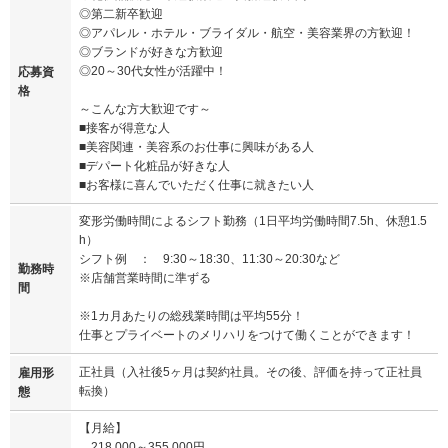
◎第二新卒歓迎
◎アパレル・ホテル・ブライダル・航空・美容業界の方歓迎！
◎ブランドが好きな方歓迎
◎20～30代女性が活躍中！
応募資
格
～こんな方大歓迎です～
■接客が得意な人
■美容関連・美容系のお仕事に興味がある人
■デパート化粧品が好きな人
■お客様に喜んでいただく仕事に就きたい人
変形労働時間によるシフト勤務（1日平均労働時間7.5h、休憩1.5
h）
シフト例 ： 9:30～18:30、11:30～20:30など
勤務時
※店舗営業時間に準ずる
間
※1カ月あたりの総残業時間は平均55分！
仕事とプライベートのメリハリをつけて働くことができます！
正社員（入社後5ヶ月は契約社員。その後、評価を持って正社員
雇用形
転換）
態
【月給】
218,000～355,000円